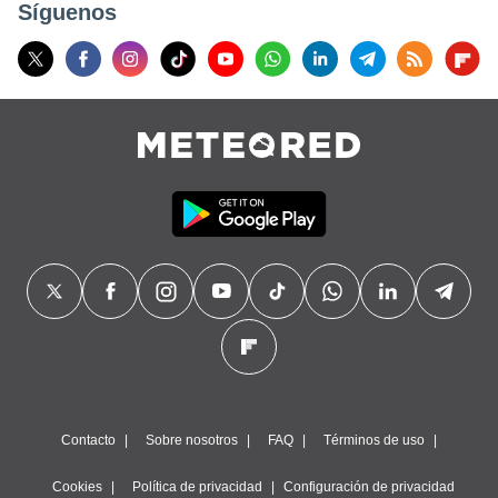
Síguenos
do en
 mismo.
sultar más
 en nuestra
 Cookies
y
ualquier
ento
 botón
ación de
kies
 disponible
e nuestra
.
IVAMENTE,
as
 a cookies
Contacto
Sobre nosotros
FAQ
Términos de uso
 no aceptar
ón de
Cookies
Política de privacidad
Configuración de privacidad