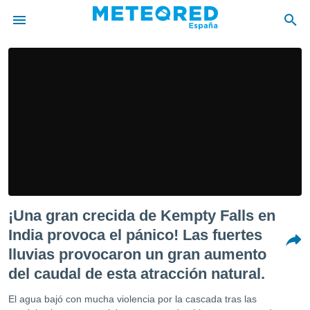
privacidad
o de
tiempo.com)
borado por
es para
ue la
 que se
e calidad.
eder a este
ediante las
opciones:
¡Una gran crecida de Kempty Falls en
ookies y
India provoca el pánico! Las fuertes
e forma
lluvias provocaron un gran aumento
del caudal de esta atracción natural.
d digital
ada, basada
El agua bajó con mucha violencia por la cascada tras las
mación