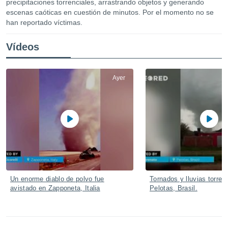
precipitaciones torrenciales, arrastrando objetos y generando
ediante
escenas caóticas en cuestión de minutos. Por el momento no se
ecnologías
nos permite
han reportado víctimas.
estra
ara seguir
Vídeos
e contenido
stándares
ACEPTAR
sin coste.
Y
Ayer
CONTINUAR
 botón
continuar",
der a la
CONFIGURACIÓN
ndo la
 de todas
, ya sean
de nuestros
 nos
 y análisis
Un enorme diablo de polvo fue
Tornados y lluvias torren
tamiento en
avistado en Zapponeta, Italia
Pelotas, Brasil.
b, así como
un perfil
para
ublicidad y