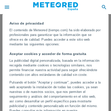
Aviso de privacidad
El contenido de Meteored (tiempo.com) ha sido elaborado por
profesionales para garantizar que la información que se
ofrece es de calidad. Puedes acceder a este sitio web
mediante las siguientes opciones:
Aceptar cookies y acceder de forma gratuita
La publicidad digital personalizada, basada en la información
recogida mediante cookies o tecnologías similares, nos
permite financiar nuestra actividad para seguir ofreciéndote
contenido con altos estándares de calidad sin coste.
¡Una colina colapsa en Hazaribag,
Pulsando el botón "Aceptar y continuar", puedes acceder a la
India! La ladera cedió tras las lluvias;
web aceptando la instalación de todas las cookies, ya sean
desatando el pánico entre los vecinos
nuestras o de nuestros socios, que nos permiten el
seguimiento y análisis del comportamiento en el sitio web,
El incidente evidenció la inestabilidad de la ladera, lo que ha
así como desarrollar un perfil específico para mostrarte
generado preocupación entre las autoridades y los vecinos por
publicidad y contenido personalizado en función del mismo.
posibles riesgos futuros durante la temporada del monzón.
Puedes consultar más información en nuestra