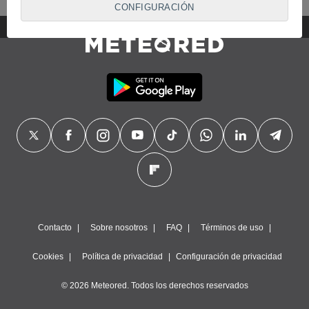
proveedores traten tus datos personales en virtud de un
CONFIGURACIÓN
interés legítimo, algo a lo que puedes oponerte. Para ello,
puede retirar su consentimiento u oponerse al tratamiento de
datos en cualquier momento haciendo clic en
"Configurar"
o
en nuestra
Política de Cookies
en este sitio web.
Nosotros y nuestros socios hacemos el siguiente
tratamiento de datos:
Almacenar la información en un dispositivo y/o acceder a
ella, uso de datos limitados para seleccionar anuncios
básicos, crear perfiles para publicidad personalizada, utilizar
perfiles para seleccionar la publicidad personalizada, crear un
perfil para personalizar el contenido, uso de perfiles para la
selección de contenido personalizado, medir el rendimiento
de la publicidad, medir el rendimiento del contenido,
comprender al público a través de estadísticas o a través de
la combinación de datos procedentes de diferentes fuentes,
Contacto
Sobre nosotros
FAQ
Términos de uso
desarrollo y mejora de los servicios, uso de datos limitados
con el objetivo de seleccionar el contenido.
Cookies
Política de privacidad
Configuración de privacidad
Datos de localización geográfica precisa e identificación
mediante análisis de dispositivos, publicidad y contenido
© 2026 Meteored. Todos los derechos reservados
personalizados, medición de publicidad y contenido,