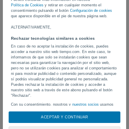
Política de Cookies
y retirar en cualquier momento el
consentimiento pulsando el botón
Configuración de cookies
Vídeos
que aparece disponible en el pie de nuestra página web.
ALTERNATIVAMENTE,
Ayer
Rechazar tecnologías similares a cookies
En caso de no aceptar la instalación de cookies, puedes
acceder a nuestro sitio web tiempo.com. En este caso, te
informamos de que solo se instalarán cookies que sean
necesarias para garantizar la navegación por el sitio web,
pero no se utilizarán cookies para analizar el comportamiento
ni para mostrar publicidad o contenido personalizado, aunque
sí podrás visualizar publicidad general no personalizada.
Puedes rechazar la instalación de cookies y acceder a
El tifón Dolphin azota varias zonas de
Un tornado azota Piraí do
nuestro sitio web a través de este abono pulsando el botón
China.
"Rechazar".
Con su consentimiento, nosotros y
nuestros socios
usamos
cookies, identificadores únicos o tecnologías similares para
Síguenos
almacenar, acceder y procesar datos personales como su
ACEPTAR Y CONTINUAR
visita en este sitio web, las direcciones IP y los
identificadores de cookies. Es posible que algunos