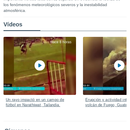
ediante
los fenómenos meteorológicos severos y la inestabilidad
ecnologías
atmosférica.
nos permite
estra
Vídeos
ara seguir
e contenido
stándares
ACEPTAR
sin coste.
Hace 8 horas
Y
CONTINUAR
 botón
continuar",
der a la
CONFIGURACIÓN
ndo la
 de todas
, ya sean
de nuestros
 nos
 y análisis
Un rayo impactó en un campo de
Erupción y actividad inte
tamiento en
fútbol en Narathiwat, Tailandia.
volcán de Fuego, Guatem
b, así como
un perfil
para
ublicidad y