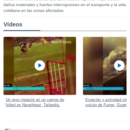
ediante
daños materiales y fuertes interrupciones en el transporte y la vida
ecnologías
cotidiana en las zonas afectadas.
nos permite
estra
Vídeos
ara seguir
e contenido
stándares
ACEPTAR
sin coste.
Hace 8 horas
Y
CONTINUAR
 botón
continuar",
der a la
CONFIGURACIÓN
ndo la
 de todas
, ya sean
de nuestros
 nos
 y análisis
Un rayo impactó en un campo de
Erupción y actividad inte
tamiento en
fútbol en Narathiwat, Tailandia.
volcán de Fuego, Guatem
b, así como
un perfil
para
ublicidad y