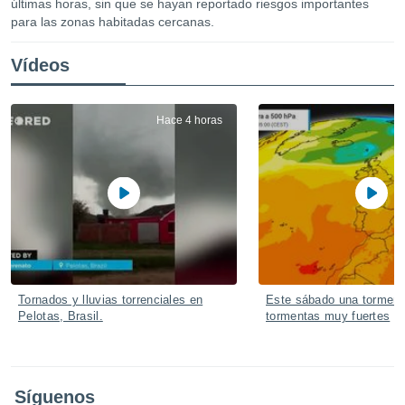
últimas horas, sin que se hayan reportado riesgos importantes
ediante
para las zonas habitadas cercanas.
ecnologías
nos permite
estra
Vídeos
ara seguir
e contenido
stándares
ACEPTAR
Hace 4 horas
sin coste.
Y
CONTINUAR
 botón
continuar",
der a la
CONFIGURACIÓN
ndo la
 de todas
, ya sean
de nuestros
 nos
Tornados y lluvias torrenciales en
Este sábado una torment
 y análisis
Pelotas, Brasil.
tormentas muy fuertes
tamiento en
b, así como
un perfil
para
ublicidad y
Síguenos