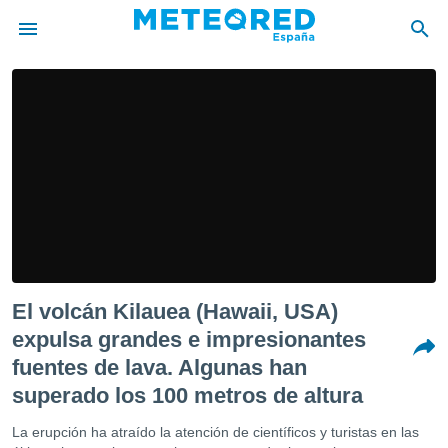
privacidad
o de
tiempo.com)
borado por
es para
ue la
 que se
e calidad.
eder a este
ediante las
opciones:
El volcán Kilauea (Hawaii, USA)
ookies y
expulsa grandes e impresionantes
e forma
fuentes de lava. Algunas han
superado los 100 metros de altura
d digital
ada, basada
La erupción ha atraído la atención de científicos y turistas en las
mación