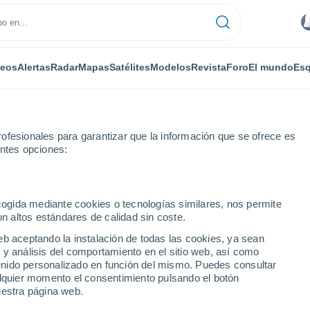
deos
Alertas
Radar
Mapas
Satélites
Modelos
Revista
Foro
El mundo
Esq
ofesionales para garantizar que la información que se ofrece es
entes opciones:
e Xinan (Taiwán) bajo el agua. Miles de personas fueron evacuadas
ecogida mediante cookies o tecnologías similares, nos permite
on altos estándares de calidad sin coste.
eb aceptando la instalación de todas las cookies, ya sean
 y análisis del comportamiento en el sitio web, así como
ntenido personalizado en función del mismo. Puedes consultar
alquier momento el consentimiento pulsando el botón
uestra página web.