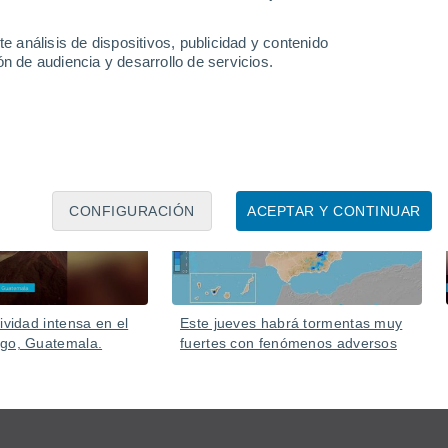
aiwán y provocó el cierre de escuelas y oficinas en varias
e análisis de dispositivos, publicidad y contenido
n de audiencia y desarrollo de servicios.
Ayer
Ayer
CONFIGURACIÓN
ACEPTAR Y CONTINUAR
ividad intensa en el
Este jueves habrá tormentas muy
ego, Guatemala.
fuertes con fenómenos adversos