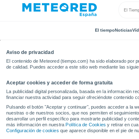
El tiempo
Noticias
Ví
Aviso de privacidad
El contenido de Meteored (tiempo.com) ha sido elaborado por pr
de calidad. Puedes acceder a este sitio web mediante las sigui
Aceptar cookies y acceder de forma gratuita
Inicio
Vídeos
El tifón Fung Wong deja gran parte d
La publicidad digital personalizada, basada en la información r
financiar nuestra actividad para seguir ofreciéndote contenido c
Pulsando el botón "Aceptar y continuar", puedes acceder a la w
nuestras o de nuestros socios, que nos permiten el seguimiento
desarrollar un perfil específico para mostrarte publicidad y co
más información en nuestra
Política de Cookies
y retirar en cu
Configuración de cookies
que aparece disponible en el pie de n