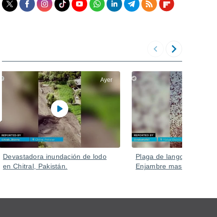
Ayer
Devastadora inundación de lodo
Plaga de langostas en Ru
en Chitral, Pakistán.
Enjambre masivo en Kizlya