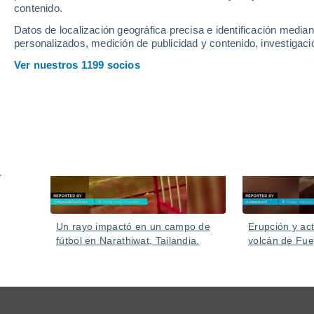
El tifón, ya debilitado, dejó al menos 51 heridos en T
contenido.
regiones del sur como medida de seguridad.
Datos de localización geográfica precisa e identificación mediant
personalizados, medición de publicidad y contenido, investigació
Ver nuestros 1199 socios
Vídeos
Hace 7 horas
Un rayo impactó en un campo de
Erupción y act
fútbol en Narathiwat, Tailandia.
volcán de Fu