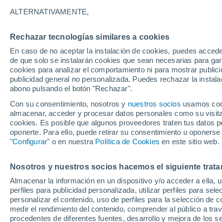
ALTERNATIVAMENTE,
Rechazar tecnologías similares a cookies
En caso de no aceptar la instalación de cookies, puedes acced
de que solo se instalarán cookies que sean necesarias para garan
cookies para analizar el comportamiento ni para mostrar publici
publicidad general no personalizada. Puedes rechazar la instala
abono pulsando el botón "Rechazar".
Con su consentimiento, nosotros y
nuestros socios
usamos cooki
almacenar, acceder y procesar datos personales como su visita e
cookies. Es posible que algunos proveedores traten tus datos pe
oponerte. Para ello, puede retirar su consentimiento u oponerse
"Configurar"
o en nuestra
Política de Cookies
en este sitio web.
El tifón Fung Wong deja
Nosotros y nuestros socios hacemos el siguiente trata
Almacenar la información en un dispositivo y/o acceder a ella, 
(Taiwán) bajo el agua. M
perfiles para publicidad personalizada, utilizar perfiles para sele
personalizar el contenido, uso de perfiles para la selección de c
evacuadas
medir el rendimiento del contenido, comprender al público a tra
procedentes de diferentes fuentes, desarrollo y mejora de los se