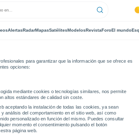
deos
Alertas
Radar
Mapas
Satélites
Modelos
Revista
Foro
El mundo
Esq
ofesionales para garantizar que la información que se ofrece es
entes opciones:
sur de Jamaica
ecogida mediante cookies o tecnologías similares, nos permite
on altos estándares de calidad sin coste.
eb aceptando la instalación de todas las cookies, ya sean
 y análisis del comportamiento en el sitio web, así como
ntenido personalizado en función del mismo. Puedes consultar
alquier momento el consentimiento pulsando el botón
uestra página web.