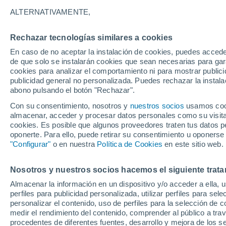
ALTERNATIVAMENTE,
Rechazar tecnologías similares a cookies
En caso de no aceptar la instalación de cookies, puedes acced
de que solo se instalarán cookies que sean necesarias para garan
cookies para analizar el comportamiento ni para mostrar publici
publicidad general no personalizada. Puedes rechazar la instala
abono pulsando el botón "Rechazar".
Con su consentimiento, nosotros y
nuestros socios
usamos cooki
almacenar, acceder y procesar datos personales como su visita e
cookies. Es posible que algunos proveedores traten tus datos pe
oponerte. Para ello, puede retirar su consentimiento u oponerse
"Configurar"
o en nuestra
Política de Cookies
en este sitio web.
El huracán Melissa toca t
Nosotros y nuestros socios hacemos el siguiente trata
Almacenar la información en un dispositivo y/o acceder a ella, 
Jamaica
perfiles para publicidad personalizada, utilizar perfiles para sele
personalizar el contenido, uso de perfiles para la selección de c
Se trata de uno de los ciclones tropicales más intens
medir el rendimiento del contenido, comprender al público a tra
lluvias, vientos y marejadas catastróficos en la isla.
procedentes de diferentes fuentes, desarrollo y mejora de los se