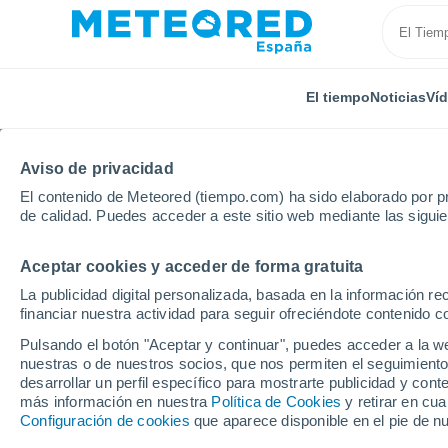
El tiempo
Noticias
Ví
Aviso de privacidad
El contenido de Meteored (tiempo.com) ha sido elaborado por pr
de calidad. Puedes acceder a este sitio web mediante las sigui
Aceptar cookies y acceder de forma gratuita
Inicio
Vídeos
El huracán Melissa toca tierra en el 
La publicidad digital personalizada, basada en la información r
financiar nuestra actividad para seguir ofreciéndote contenido c
Pulsando el botón "Aceptar y continuar", puedes acceder a la w
nuestras o de nuestros socios, que nos permiten el seguimiento
desarrollar un perfil específico para mostrarte publicidad y co
más información en nuestra
Política de Cookies
y retirar en cu
Configuración de cookies
que aparece disponible en el pie de n