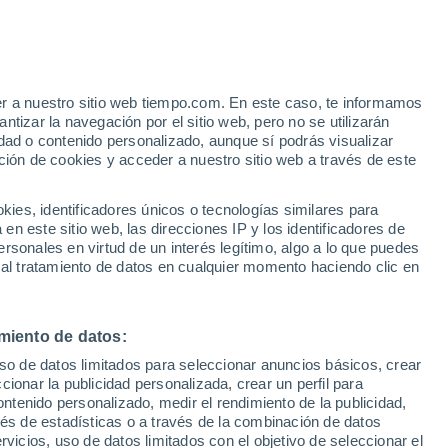
er a nuestro sitio web tiempo.com. En este caso, te informamos
tizar la navegación por el sitio web, pero no se utilizarán
dad o contenido personalizado, aunque sí podrás visualizar
ción de cookies y acceder a nuestro sitio web a través de este
es, identificadores únicos o tecnologías similares para
n este sitio web, las direcciones IP y los identificadores de
rsonales en virtud de un interés legítimo, algo a lo que puedes
 al tratamiento de datos en cualquier momento haciendo clic en
ierra en el sur de
miento de datos:
uso de datos limitados para seleccionar anuncios básicos, crear
ccionar la publicidad personalizada, crear un perfil para
ontenido personalizado, medir el rendimiento de la publicidad,
os desde que hay registros en el Atlántico. Está dejando
vés de estadísticas o a través de la combinación de datos
rvicios, uso de datos limitados con el objetivo de seleccionar el