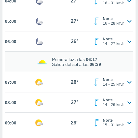
27°
04:00
estra
16
-
31
km/h
ara seguir
e contenido
Norte
stándares
27°
05:00
ACEPTAR
16
-
28
km/h
sin coste.
Y
CONTINUAR
 botón
Norte
continuar",
26°
06:00
14
-
27
km/h
der a la
CONFIGURACIÓN
ndo la
 de todas
Primera luz a las
06:17
, ya sean
Salida del sol a las
06:39
de nuestros
 nos
Norte
26°
07:00
14
-
25
km/h
 y análisis
tamiento en
b, así como
Norte
27°
08:00
14
-
26
km/h
un perfil
para
ublicidad y
Norte
29°
09:00
15
-
31
km/h
do en
 mismo.