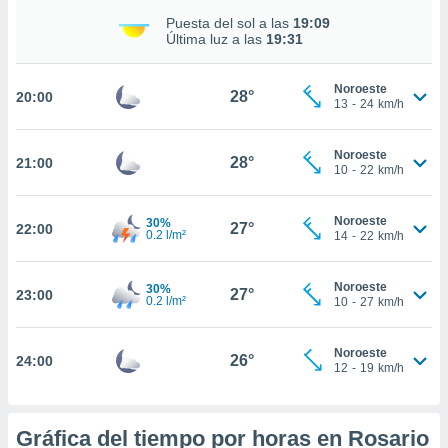
Puesta del sol a las
19:09
nto,
Última luz a las
19:31
cios
kies,
Noroeste
28°
20:00
ores únicos
13
-
24
km/h
as similares
nar,
Noroeste
rocesar
28°
21:00
10
-
22
km/h
onales como
 este sitio
recciones IP
Noroeste
30%
27°
22:00
ficadores de
0.2 l/m²
14
-
22
km/h
 posible
s
Noroeste
30%
 traten tus
27°
23:00
0.2 l/m²
10
-
27
km/h
nales en
 interés
go a lo que
Noroeste
26°
24:00
nerte. Para
12
-
19
km/h
retirar su
ento u
Gráfica del tiempo por horas en Rosario
 de datos