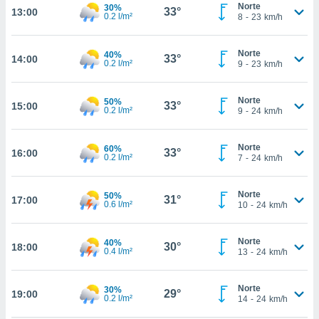
te
Norte
30%
33°
13:00
0.2 l/m²
8
-
23
km/h
 de que
talarán
e sean
Norte
40%
33°
para
14:00
0.2 l/m²
9
-
23
km/h
a
por el sitio
o se
Norte
50%
33°
15:00
0.2 l/m²
9
-
24
km/h
cookies para
nto ni para
Norte
60%
33°
16:00
licidad o
0.2 l/m²
7
-
24
km/h
ado, aunque
sualizar
Norte
50%
31°
17:00
0.6 l/m²
10
-
24
km/h
general no
ada. Puedes
 instalación
Norte
40%
30°
18:00
y acceder a
0.4 l/m²
13
-
24
km/h
io web a
ste abono
 botón
Norte
30%
29°
19:00
0.2 l/m²
14
-
24
km/h
.