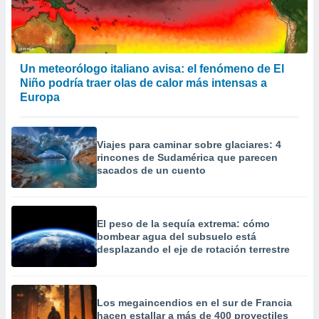
precisa e
ión mediante
, publicidad
Un meteorólogo italiano avisa: el fenómeno de El
dos,
Niño podría traer olas de calor más intensas a
 publicidad
Europa
,
ón de
 desarrollo
Viajes para caminar sobre glaciares: 4
s.
rincones de Sudamérica que parecen
tros 1199
sacados de un cuento
ios
El peso de la sequía extrema: cómo
bombear agua del subsuelo está
desplazando el eje de rotación terrestre
Los megaincendios en el sur de Francia
hacen estallar a más de 400 proyectiles