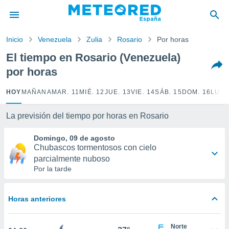
privacidad
o de
Inicio
Venezuela
Zulia
Rosario
Por horas
tiempo.com)
borado por
El tiempo en Rosario (Venezuela)
es para
por horas
ue la
 que se
e calidad.
HOY
MAÑANA
MAR. 11
MIÉ. 12
JUE. 13
VIE. 14
SÁB. 15
DOM. 16
LUN.
eder a este
ediante las
La previsión del tiempo por horas en Rosario
opciones:
Domingo, 09 de agosto
ookies y
Chubascos tormentosos con cielo
e forma
parcialmente nuboso
Por la tarde
d digital
ada, basada
mación
Horas anteriores
ediante
ecnologías
nos permite
Norte