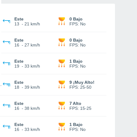
Este
0 Bajo
13
-
21 km/h
FPS:
No
Este
0 Bajo
16
-
27 km/h
FPS:
No
Este
1 Bajo
19
-
33 km/h
FPS:
No
Este
9 ¡Muy Alto!
18
-
39 km/h
FPS:
25-50
Este
7 Alto
16
-
38 km/h
FPS:
15-25
Este
1 Bajo
16
-
33 km/h
FPS:
No