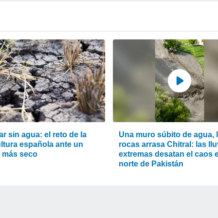
ar sin agua: el reto de la
Una muro súbito de agua, 
ultura española ante un
rocas arrasa Chitral: las ll
o más seco
extremas desatan el caos e
norte de Pakistán