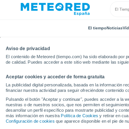
El tiempo
Noticias
Ví
Aviso de privacidad
El contenido de Meteored (tiempo.com) ha sido elaborado por pr
de calidad. Puedes acceder a este sitio web mediante las sigui
Aceptar cookies y acceder de forma gratuita
Inicio
Venezuela
Estado de Anzoátegui
Pariagu
La publicidad digital personalizada, basada en la información r
financiar nuestra actividad para seguir ofreciéndote contenido c
El tiempo en Pariagua
Pulsando el botón "Aceptar y continuar", puedes acceder a la w
nuestras o de nuestros socios, que nos permiten el seguimiento
desarrollar un perfil específico para mostrarte publicidad y co
El Tiempo 1 - 7 días
Por horas
más información en nuestra
Política de Cookies
y retirar en cu
Configuración de cookies
que aparece disponible en el pie de n