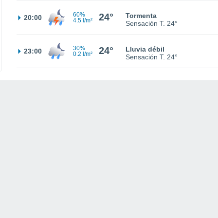
60%
24°
Tormenta
20:00
4.5 l/m²
Sensación T.
24°
30%
24°
Lluvia débil
23:00
0.2 l/m²
Sensación T.
24°