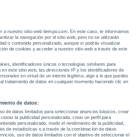
Pariaguan
VIENTO
PRECIPITACIÓN
er a nuestro sitio web tiempo.com. En este caso, te informamos
12
15
18
21
00
03
06
09
12
15
18
21
00
tizar la navegación por el sitio web, pero no se utilizarán
dad o contenido personalizado, aunque sí podrás visualizar
ción de cookies y acceder a nuestro sitio web a través de este
34°
es, identificadores únicos o tecnologías similares para
33°
n este sitio web, las direcciones IP y los identificadores de
32°
32°
31°
rsonales en virtud de un interés legítimo, algo a lo que puedes
30°
 al tratamiento de datos en cualquier momento haciendo clic en
27°
26°
25°
25°
24°
24°
24°
miento de datos:
uso de datos limitados para seleccionar anuncios básicos, crear
4.5
ccionar la publicidad personalizada, crear un perfil para
ontenido personalizado, medir el rendimiento de la publicidad,
2.5
1.6
vés de estadísticas o a través de la combinación de datos
0.4
rvicios, uso de datos limitados con el objetivo de seleccionar el
0.2