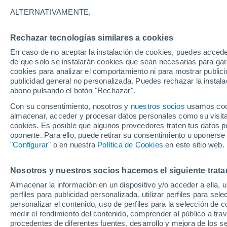
Gráfica del tiempo por horas en 
ALTERNATIVAMENTE,
SÍMBOLO
TEMPERATURA
Rechazar tecnologías similares a cookies
En caso de no aceptar la instalación de cookies, puedes acced
00
03
06
09
12
15
18
21
00
03
06
09
de que solo se instalarán cookies que sean necesarias para garan
cookies para analizar el comportamiento ni para mostrar publici
publicidad general no personalizada. Puedes rechazar la instala
abono pulsando el botón "Rechazar".
Con su consentimiento, nosotros y
nuestros socios
usamos cooki
32°
32°
almacenar, acceder y procesar datos personales como su visita e
31°
cookies. Es posible que algunos proveedores traten tus datos pe
oponerte. Para ello, puede retirar su consentimiento u oponerse
28°
"Configurar"
o en nuestra
Política de Cookies
en este sitio web.
27°
27°
26°
25°
25°
24°
24°
Nosotros y nuestros socios hacemos el siguiente trata
Almacenar la información en un dispositivo y/o acceder a ella, 
perfiles para publicidad personalizada, utilizar perfiles para sele
personalizar el contenido, uso de perfiles para la selección de c
1.5
medir el rendimiento del contenido, comprender al público a tra
1.2
procedentes de diferentes fuentes, desarrollo y mejora de los se