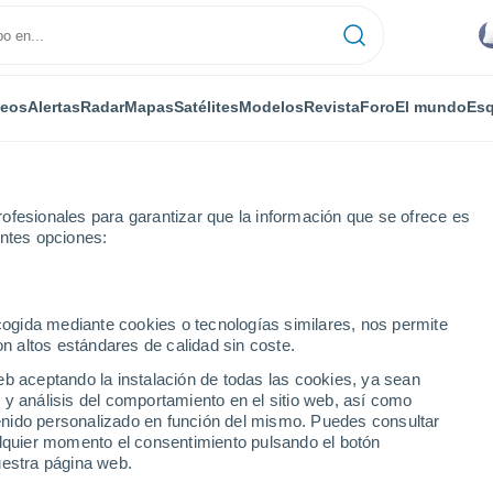
deos
Alertas
Radar
Mapas
Satélites
Modelos
Revista
Foro
El mundo
Esq
ofesionales para garantizar que la información que se ofrece es
entes opciones:
an
Por horas
ecogida mediante cookies o tecnologías similares, nos permite
on altos estándares de calidad sin coste.
n por horas
eb aceptando la instalación de todas las cookies, ya sean
 y análisis del comportamiento en el sitio web, así como
ntenido personalizado en función del mismo. Puedes consultar
alquier momento el consentimiento pulsando el botón
uestra página web.