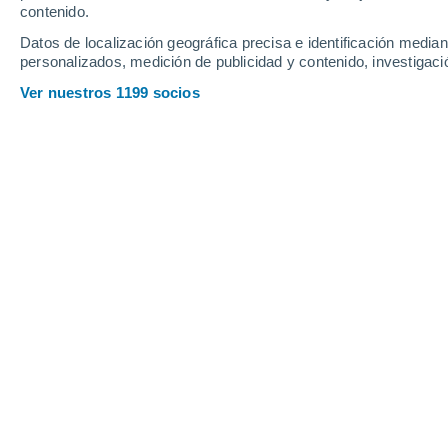
Jueves
6
Viernes
7
contenido.
Datos de localización geográfica precisa e identificación mediant
personalizados, medición de publicidad y contenido, investigació
Ver nuestros 1199 socios
La previsión del tiempo por horas e
JUEVES, 06 DE AGOSTO
Por la tarde
Lluvia débil con cielo
parcialmente nuboso
Salida del sol a las
06:10
Puesta del sol a las
18:38
Primera luz a las
05:48
Última luz a las
19:00
Fase Lunar