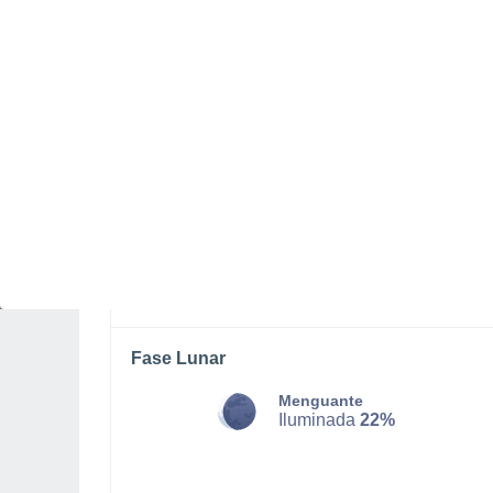
SÁBADO, 08 DE AGOSTO
Por la tarde
Chubascos tormentosos con
cielo parcialmente nuboso
Salida del sol a las
06:10
Puesta del sol a las
18:38
Primera luz a las
05:48
Última luz a las
18:59
Fase Lunar
Menguante
Iluminada
22%