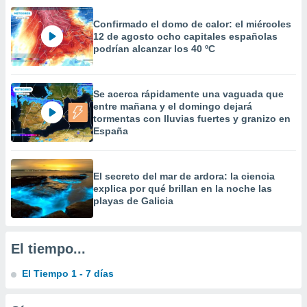
 la
Confirmado el domo de calor: el miércoles
da, crear un
12 de agosto ocho capitales españolas
personalizar
podrían alcanzar los 40 ºC
o, uso de
a la
e contenido
Se acerca rápidamente una vaguada que
do, medir el
entre mañana y el domingo dejará
 de la
tormentas con lluvias fuertes y granizo en
medir el
España
 del
 comprender
 través de
El secreto del mar de ardora: la ciencia
s o a través
explica por qué brillan en la noche las
nación de
playas de Galicia
edentes de
fuentes,
y mejora de
os, uso de
El tiempo...
ados con el
 seleccionar
El Tiempo 1 - 7 días
o.
calización