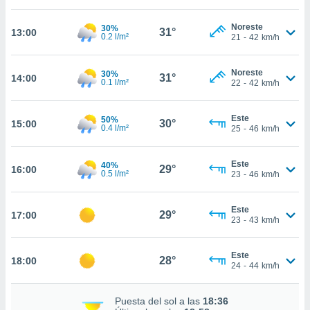
estra
ara seguir
Noreste
30%
e contenido
31°
13:00
0.2 l/m²
21
-
42
km/h
stándares
ACEPTAR
sin coste.
Y
Noreste
30%
CONTINUAR
31°
14:00
 botón
0.1 l/m²
22
-
42
km/h
continuar",
der a la
CONFIGURACIÓN
ndo la
Este
50%
30°
15:00
0.4 l/m²
25
-
46
km/h
 de todas
, ya sean
de nuestros
Este
40%
29°
16:00
 nos
0.5 l/m²
23
-
46
km/h
 y análisis
tamiento en
Este
29°
17:00
23
-
43
km/h
b, así como
un perfil
para
Este
28°
18:00
ublicidad y
24
-
44
km/h
do en
Puesta del sol a las
18:36
 mismo.