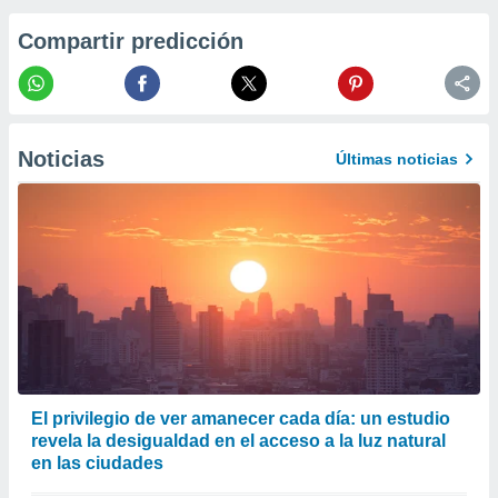
er momento
ic en
Compartir predicción
o en
 Cookies
en
eb.
Noticias
Últimas noticias
y
socios
el
to de
la
 en un
 y/o acceder
 de datos
ara
 anuncios
El privilegio de ver amanecer cada día: un estudio
ar perfiles
revela la desigualdad en el acceso a la luz natural
idad
en las ciudades
a, utilizar
a