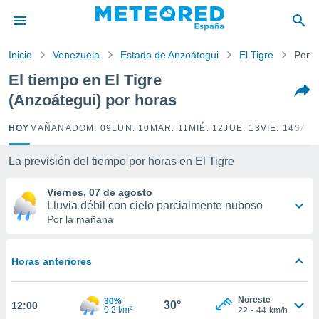
privacidad
o de
Inicio
Venezuela
Estado de Anzoátegui
El Tigre
Por h
tiempo.com)
borado por
El tiempo en El Tigre
es para
(Anzoátegui) por horas
ue la
 que se
e calidad.
HOY
MAÑANA
DOM. 09
LUN. 10
MAR. 11
MIÉ. 12
JUE. 13
VIE. 14
SÁB.
eder a este
ediante las
La previsión del tiempo por horas en El Tigre
opciones:
Viernes, 07 de agosto
ookies y
Lluvia débil con cielo parcialmente nuboso
e forma
Por la mañana
d digital
ada, basada
Horas anteriores
mación
ediante
ecnologías
Noreste
30%
30°
12:00
nos permite
0.2 l/m²
22
-
44
km/h