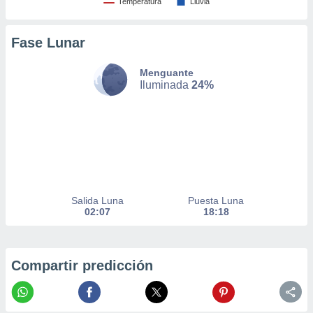
Temperatura
Lluvia
nto,
Fase Lunar
cios
kies,
ores únicos
Menguante
as similares
Iluminada
24%
nar,
rocesar
onales como
 este sitio
recciones IP
ficadores de
 posible
s
Salida Luna
Puesta Luna
 traten tus
02:07
18:18
nales en
 interés
go a lo que
nerte. Para
Compartir predicción
retirar su
ento u
 de datos