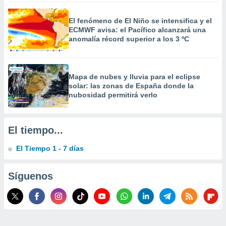
 la
El fenómeno de El Niño se intensifica y el
da, crear un
ECMWF avisa: el Pacífico alcanzará una
personalizar
anomalía récord superior a los 3 ºC
o, uso de
a la
e contenido
do, medir el
Mapa de nubes y lluvia para el eclipse
 de la
solar: las zonas de España donde la
medir el
nubosidad permitirá verlo
 del
 comprender
 través de
El tiempo...
s o a través
nación de
El Tiempo 1 - 7 días
edentes de
fuentes,
y mejora de
Síguenos
os, uso de
ados con el
 seleccionar
o.
calización