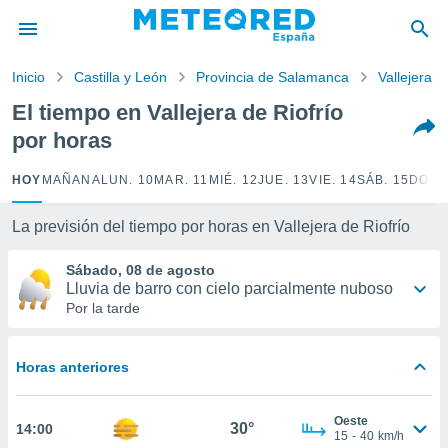
privacidad
o de
Inicio
Castilla y León
Provincia de Salamanca
Vallejera d
tiempo.com)
borado por
El tiempo en Vallejera de Riofrío
es para
por horas
ue la
 que se
e calidad.
HOY
MAÑANA
LUN. 10
MAR. 11
MIÉ. 12
JUE. 13
VIE. 14
SÁB. 15
DOM.
eder a este
ediante las
La previsión del tiempo por horas en Vallejera de Riofrío
opciones:
Sábado, 08 de agosto
ookies y
Lluvia de barro con cielo parcialmente nuboso
e forma
Por la tarde
d digital
ada, basada
Horas anteriores
mación
ediante
ecnologías
Oeste
30°
14:00
nos permite
15
-
40
km/h