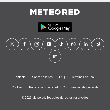
precisa e
ión mediante
, publicidad
dos,
 publicidad
,
ón de
 desarrollo
s.
tros 1199
ios
Contacto
Sobre nosotros
FAQ
Términos de uso
Cookies
Política de privacidad
Configuración de privacidad
© 2026 Meteored. Todos los derechos reservados