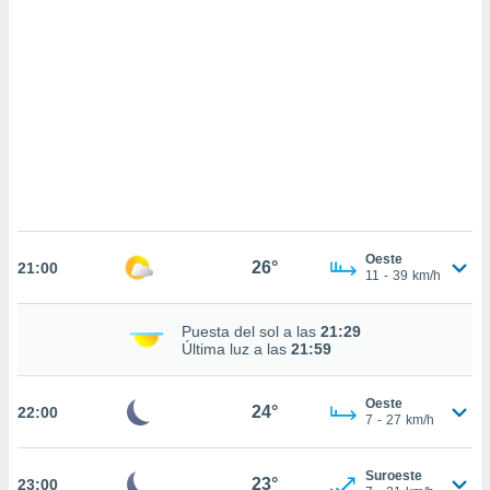
sultar más
 en nuestra
 Cookies
y
ualquier
ento
 botón
ación de
kies
 disponible
e nuestra
.
Oeste
26°
21:00
11
-
39
km/h
IVAMENTE,
Puesta del sol a las
21:29
as
Última luz a las
21:59
 a cookies
 no aceptar
Oeste
24°
22:00
ón de
7
-
27
km/h
uedes
uestro sitio
.com. En
Suroeste
23°
23:00