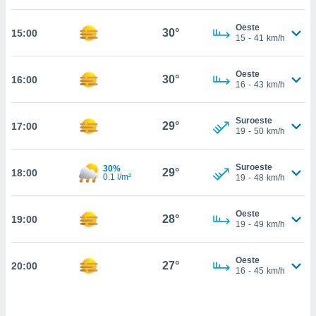
estra
ara seguir
Oeste
e contenido
30°
15:00
15
-
41
km/h
stándares
ACEPTAR
sin coste.
Y
Oeste
CONTINUAR
30°
16:00
 botón
16
-
43
km/h
continuar",
der a la
CONFIGURACIÓN
ndo la
Suroeste
29°
17:00
19
-
50
km/h
 de todas
, ya sean
de nuestros
Suroeste
30%
29°
18:00
 nos
0.1 l/m²
19
-
48
km/h
 y análisis
tamiento en
Oeste
28°
19:00
19
-
49
km/h
b, así como
un perfil
para
Oeste
27°
20:00
ublicidad y
16
-
45
km/h
do en
 mismo.