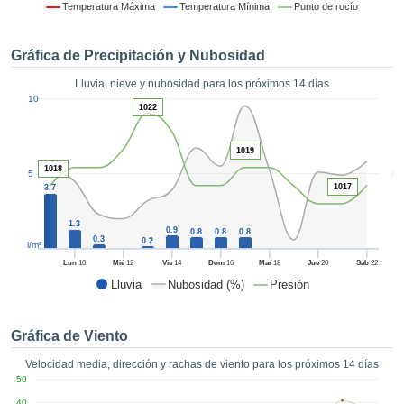
 mediante
Temperatura Máxima
Temperatura Mínima
Punto de rocío
tecnologías
nos permite
Gráfica de Precipitación y Nubosidad
r nuestra
para seguir
Lluvia, nieve y nubosidad para los próximos 14 días
e contenido
1
10
estándares
1022
ACEPTAR
 sin coste.
Y
CONTINUAR
 el botón
1019
continuar",
1018
5
5
ceder a la
1017
3.7
CONFIGURACIÓN
tando la
n de todas
1.3
0.9
0.8
0.8
0.8
s, ya sean
0.3
0.2
l/m²
de nuestros
Lun
10
Mié
12
Vie
14
Dom
16
Mar
18
Jue
20
Sáb
22
 que nos
Lluvia
Nubosidad (%)
Presión
ten el
 y análisis
tamiento en
Gráfica de Viento
b, así como
r un perfil
Velocidad media, dirección y rachas de viento para los próximos 14 días
ico para
50
ublicidad y
40