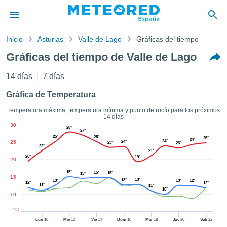
Inicio
Asturias
Valle de Lago
Gráficas del tiempo
privacidad
Gráficas del tiempo de Valle de Lago
enido de
tiempo.com)
14 días
7 días
aborado por
ales para
Gráfica de Temperatura
ar que la
ón que se
Temperatura máxima, temperatura mínima y punto de rocío para los próximos
14 días
de calidad.
30
eder a este
28°
27°
25°
ediante las
25°
25°
24°
24°
25
24°
23°
23°
22°
 opciones:
21°
20°
19°
20
cookies y
15°
15°
15°
15°
de forma
15
13°
13°
13°
13°
12°
12°
12°
11°
uita
11°
10°
10
dad digital
ada, basada
°C
formación
Lun
10
Mié
12
Vie
14
Dom
16
Mar
18
Jue
20
Sáb
22