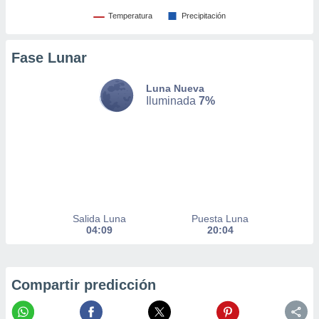
er momento
Temperatura
Precipitación
ic en
o en
Fase Lunar
 Cookies
en
eb.
Luna Nueva
Iluminada
7%
y
socios
el
to de
la
 en un
Salida Luna
Puesta Luna
 y/o acceder
04:09
20:04
 de datos
ara
 anuncios
ar perfiles
Compartir predicción
idad
a, utilizar
a