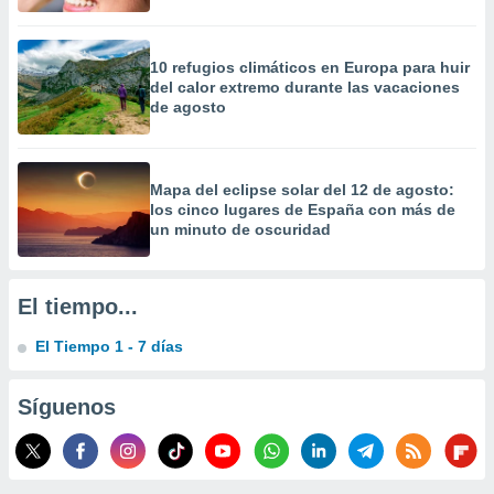
precisa e
ión mediante
10 refugios climáticos en Europa para huir
, publicidad
del calor extremo durante las vacaciones
de agosto
dos,
 publicidad
,
ón de
Mapa del eclipse solar del 12 de agosto:
 desarrollo
los cinco lugares de España con más de
s.
un minuto de oscuridad
tros 1199
ios
El tiempo...
El Tiempo 1 - 7 días
Síguenos