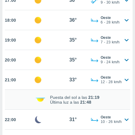
36°
17:00
te
9
-
30
km/h
 de que
talarán
Oeste
e sean
36°
18:00
6
-
28
km/h
para
a
por el sitio
Oeste
35°
19:00
o se
7
-
23
km/h
cookies para
Oeste
nto ni para
35°
20:00
9
-
24
km/h
licidad o
ado, aunque
Oeste
33°
21:00
sualizar
12
-
28
km/h
general no
ada. Puedes
Puesta del sol a las
21:19
 instalación
Última luz a las
21:48
y acceder a
io web a
ste abono
Oeste
31°
22:00
10
-
26
km/h
 botón
.