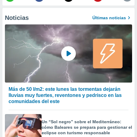
 la
da, crear un
Noticias
Últimas noticias
personalizar
o, uso de
a la
e contenido
do, medir el
 de la
medir el
 del
 comprender
 través de
s o a través
nación de
Más de 50 l/m2: este lunes las tormentas dejarán
edentes de
lluvias muy fuertes, reventones y pedrisco en las
fuentes,
comunidades del este
y mejora de
os, uso de
ados con el
 seleccionar
Un “Sol negro” sobre el Mediterráneo:
o.
cómo Baleares se prepara para gestionar el
eclipse con turismo responsable
calización