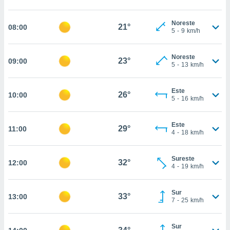
estra
ara seguir
e contenido
Noreste
21°
08:00
5
-
9
km/h
stándares
ACEPTAR
sin coste.
Y
CONTINUAR
Noreste
 botón
23°
09:00
5
-
13
km/h
continuar",
der a la
CONFIGURACIÓN
ndo la
Este
26°
10:00
 de todas
5
-
16
km/h
, ya sean
de nuestros
Este
 nos
29°
11:00
4
-
18
km/h
 y análisis
tamiento en
Sureste
32°
12:00
b, así como
4
-
19
km/h
un perfil
para
Sur
ublicidad y
33°
13:00
7
-
25
km/h
do en
 mismo.
Sur