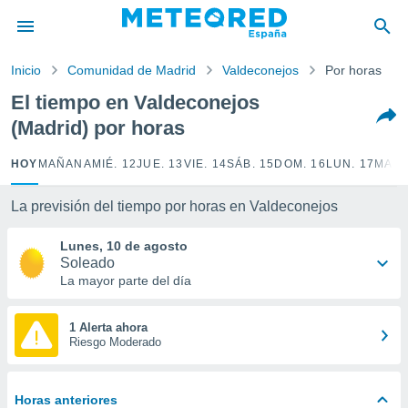
privacidad
o de
Inicio
Comunidad de Madrid
Valdeconejos
Por horas
tiempo.com)
borado por
El tiempo en Valdeconejos
es para
(Madrid) por horas
ue la
 que se
e calidad.
HOY
MAÑANA
MIÉ. 12
JUE. 13
VIE. 14
SÁB. 15
DOM. 16
LUN. 17
MAR.
eder a este
ediante las
La previsión del tiempo por horas en Valdeconejos
opciones:
Lunes, 10 de agosto
ookies y
Soleado
e forma
La mayor parte del día
d digital
ada, basada
1 Alerta ahora
Riesgo Moderado
mación
ediante
ecnologías
nos permite
Horas anteriores