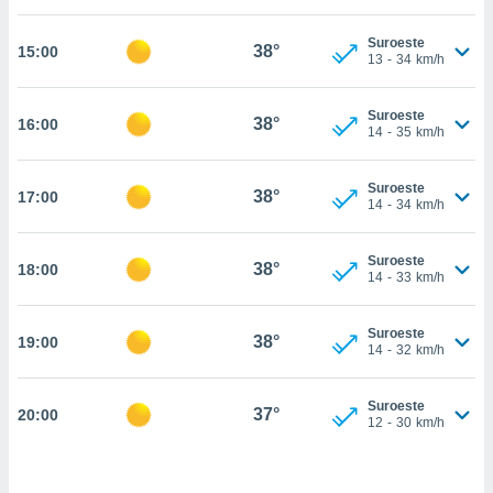
estra
ara seguir
Suroeste
e contenido
38°
15:00
13
-
34
km/h
stándares
ACEPTAR
sin coste.
Y
Suroeste
CONTINUAR
38°
16:00
 botón
14
-
35
km/h
continuar",
der a la
CONFIGURACIÓN
ndo la
Suroeste
38°
17:00
14
-
34
km/h
 de todas
, ya sean
de nuestros
Suroeste
38°
18:00
 nos
14
-
33
km/h
 y análisis
tamiento en
Suroeste
38°
19:00
14
-
32
km/h
b, así como
un perfil
para
Suroeste
37°
20:00
ublicidad y
12
-
30
km/h
do en
 mismo.