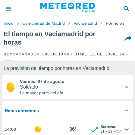
privacidad
o de
Inicio
Comunidad de Madrid
Vaciamadrid
Por horas
tiempo.com)
borado por
El tiempo en Vaciamadrid por
es para
horas
ue la
 que se
e calidad.
HOY
MAÑANA
DOM. 09
LUN. 10
MAR. 11
MIÉ. 12
JUE. 13
VIE. 14
SÁB.
eder a este
ediante las
La previsión del tiempo por horas en Vaciamadrid
opciones:
Viernes, 07 de agosto
ookies y
Soleado
e forma
La mayor parte del día
d digital
ada, basada
Horas anteriores
mación
ediante
ecnologías
Suroeste
36°
14:00
nos permite
11
-
29
km/h