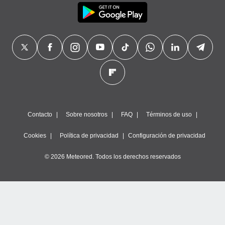
precisa e
ión mediante
, publicidad
dos,
 publicidad
,
ón de
 desarrollo
s.
Contacto
Sobre nosotros
FAQ
Términos de uso
tros 1199
ios
Cookies
Política de privacidad
Configuración de privacidad
© 2026 Meteored. Todos los derechos reservados