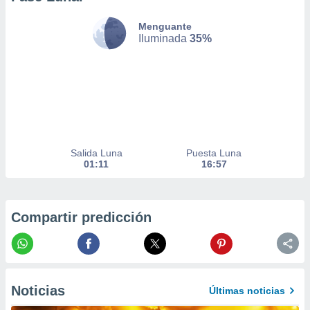
nto,
Menguante
Iluminada
35%
cios
kies,
ores únicos
as similares
nar,
rocesar
onales como
 este sitio
recciones IP
Salida Luna
Puesta Luna
ficadores de
01:11
16:57
 posible
s
 traten tus
nales en
Compartir predicción
 interés
go a lo que
nerte. Para
retirar su
ento u
Noticias
Últimas noticias
 de datos