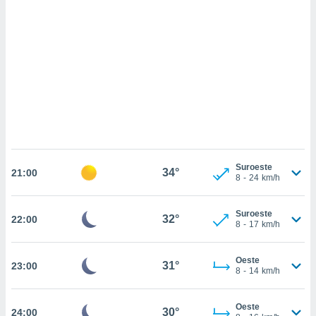
sultar más
 en nuestra
 Cookies
y
ualquier
ento
 botón
ación de
kies
 disponible
e nuestra
.
Suroeste
34°
21:00
8
-
24
km/h
IVAMENTE,
Suroeste
32°
22:00
as
8
-
17
km/h
 a cookies
 no aceptar
Oeste
31°
23:00
ón de
8
-
14
km/h
uedes
uestro sitio
.com. En
Oeste
30°
24:00