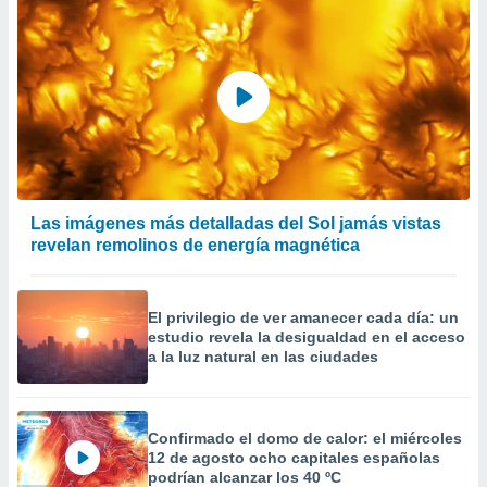
er momento
ic en
o en
 Cookies
en
eb.
y
socios
el
Las imágenes más detalladas del Sol jamás vistas
to de
revelan remolinos de energía magnética
la
 en un
El privilegio de ver amanecer cada día: un
 y/o acceder
estudio revela la desigualdad en el acceso
 de datos
a la luz natural en las ciudades
ara
 anuncios
ar perfiles
Confirmado el domo de calor: el miércoles
idad
12 de agosto ocho capitales españolas
a, utilizar
podrían alcanzar los 40 ºC
a