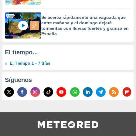
 la
da, crear un
Se acerca rápidamente una vaguada que
personalizar
entre mañana y el domingo dejará
o, uso de
tormentas con lluvias fuertes y granizo en
a la
España
e contenido
do, medir el
 de la
El tiempo...
medir el
 del
El Tiempo 1 - 7 días
 comprender
 través de
s o a través
Síguenos
nación de
edentes de
fuentes,
y mejora de
os, uso de
ados con el
 seleccionar
o.
calización