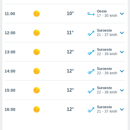
estra
ara seguir
Oeste
e contenido
10°
11:00
17
-
30
km/h
stándares
ACEPTAR
sin coste.
Y
Suroeste
CONTINUAR
11°
12:00
 botón
21
-
37
km/h
continuar",
der a la
CONFIGURACIÓN
ndo la
Suroeste
12°
13:00
22
-
39
km/h
 de todas
, ya sean
de nuestros
Suroeste
12°
14:00
 nos
22
-
39
km/h
 y análisis
tamiento en
Suroeste
12°
15:00
22
-
38
km/h
b, así como
un perfil
para
Suroeste
12°
16:00
ublicidad y
21
-
37
km/h
do en
 mismo.