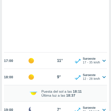
sultar más
 en nuestra
 Cookies
y
ualquier
ento
 botón
ación de
kies
 disponible
e nuestra
.
Suroeste
11°
17:00
17
-
35
km/h
IVAMENTE,
Suroeste
9°
18:00
as
12
-
28
km/h
 a cookies
 no aceptar
Puesta del sol a las
18:11
ón de
Última luz a las
18:37
uedes
uestro sitio
.com. En
Suroeste
7°
19:00