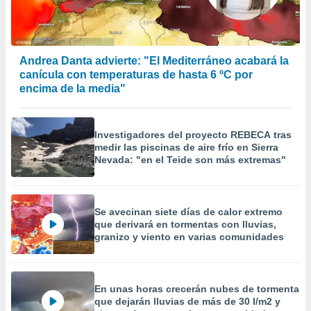
 la
da, crear un
personalizar
Andrea Danta advierte: "El Mediterráneo acabará la
o, uso de
canícula con temperaturas de hasta 6 ºC por
a la
e contenido
encima de la media"
do, medir el
 de la
medir el
Investigadores del proyecto REBECA tras
 del
medir las piscinas de aire frío en Sierra
 comprender
Nevada: "en el Teide son más extremas"
 través de
s o a través
nación de
edentes de
Se avecinan siete días de calor extremo
fuentes,
que derivará en tormentas con lluvias,
y mejora de
granizo y viento en varias comunidades
os, uso de
ados con el
 seleccionar
o.
En unas horas crecerán nubes de tormenta
que dejarán lluvias de más de 30 l/m2 y
calización