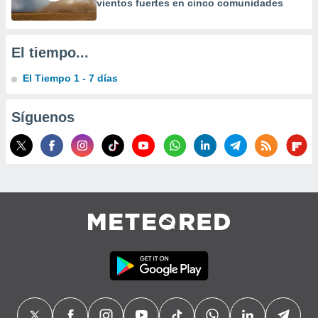
vientos fuertes en cinco comunidades
precisa e
ión mediante
, publicidad
El tiempo...
dos,
El Tiempo 1 - 7 días
 publicidad
,
Síguenos
ón de
 desarrollo
s.
tros 1199
ios