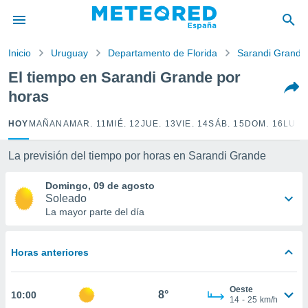
privacidad
o de
Inicio
Uruguay
Departamento de Florida
Sarandi Grande
tiempo.com)
borado por
El tiempo en Sarandi Grande por
es para
horas
ue la
 que se
e calidad.
HOY
MAÑANA
MAR. 11
MIÉ. 12
JUE. 13
VIE. 14
SÁB. 15
DOM. 16
LUN.
eder a este
ediante las
La previsión del tiempo por horas en Sarandi Grande
opciones:
Domingo, 09 de agosto
ookies y
Soleado
e forma
La mayor parte del día
d digital
ada, basada
Horas anteriores
mación
ediante
ecnologías
Oeste
8°
10:00
nos permite
14
-
25
km/h