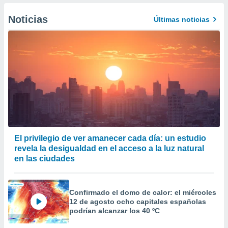
er momento
ic en
Noticias
Últimas noticias
o en
 Cookies
en
eb.
y
socios
el
to de
la
El privilegio de ver amanecer cada día: un estudio
 en un
revela la desigualdad en el acceso a la luz natural
 y/o acceder
en las ciudades
 de datos
ara
 anuncios
Confirmado el domo de calor: el miércoles
ar perfiles
12 de agosto ocho capitales españolas
idad
podrían alcanzar los 40 ºC
a, utilizar
a