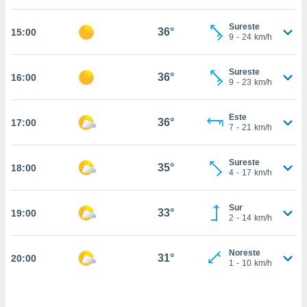
estra
ara seguir
Sureste
e contenido
36°
15:00
9
-
24
km/h
stándares
ACEPTAR
sin coste.
Y
Sureste
CONTINUAR
36°
16:00
 botón
9
-
23
km/h
continuar",
der a la
CONFIGURACIÓN
ndo la
Este
36°
17:00
7
-
21
km/h
 de todas
, ya sean
de nuestros
Sureste
35°
18:00
 nos
4
-
17
km/h
 y análisis
tamiento en
Sur
33°
19:00
2
-
14
km/h
b, así como
un perfil
para
Noreste
31°
20:00
ublicidad y
1
-
10
km/h
do en
 mismo.