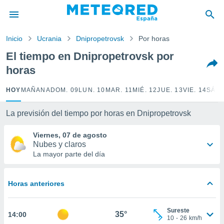
privacidad
o de
Inicio
Ucrania
Dnipropetrovsk
Por horas
tiempo.com)
borado por
El tiempo en Dnipropetrovsk por
es para
horas
ue la
 que se
e calidad.
HOY
MAÑANA
DOM. 09
LUN. 10
MAR. 11
MIÉ. 12
JUE. 13
VIE. 14
SÁB.
eder a este
ediante las
La previsión del tiempo por horas en Dnipropetrovsk
opciones:
Viernes, 07 de agosto
ookies y
Nubes y claros
e forma
La mayor parte del día
d digital
ada, basada
Horas anteriores
mación
ediante
ecnologías
Sureste
35°
14:00
nos permite
10
-
26
km/h