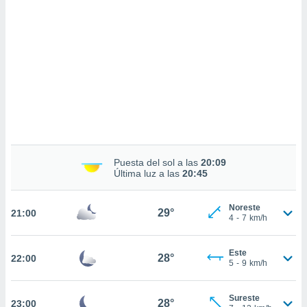
sultar más
 en nuestra
 Cookies
y
ualquier
ento
 botón
ación de
kies
 disponible
e nuestra
.
Puesta del sol a las
20:09
Última luz a las
20:45
IVAMENTE,
Noreste
29°
21:00
as
4
-
7
km/h
 a cookies
 no aceptar
Este
28°
22:00
ón de
5
-
9
km/h
uedes
uestro sitio
.com. En
Sureste
28°
23:00