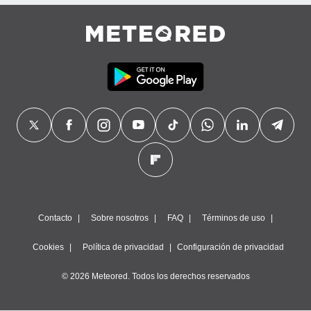
precisa e
ión mediante
, publicidad
dos,
 publicidad
,
ón de
 desarrollo
s.
tros 1199
ios
Contacto
Sobre nosotros
FAQ
Términos de uso
Cookies
Política de privacidad
Configuración de privacidad
© 2026 Meteored. Todos los derechos reservados