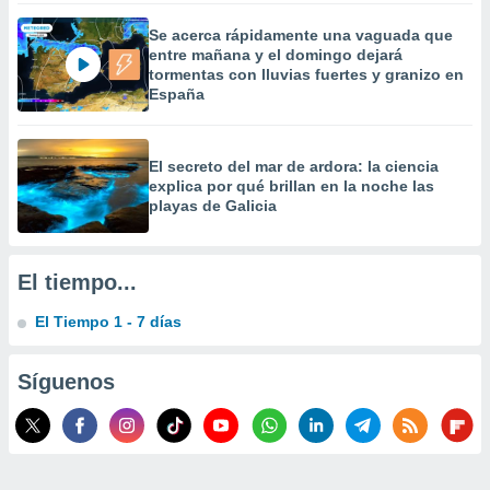
 la
Se acerca rápidamente una vaguada que
entre mañana y el domingo dejará
da, crear un
tormentas con lluvias fuertes y granizo en
personalizar
España
o, uso de
a la
e contenido
do, medir el
El secreto del mar de ardora: la ciencia
 de la
explica por qué brillan en la noche las
medir el
playas de Galicia
 del
 comprender
 través de
El tiempo...
s o a través
nación de
El Tiempo 1 - 7 días
edentes de
fuentes,
y mejora de
Síguenos
os, uso de
ados con el
 seleccionar
o.
calización