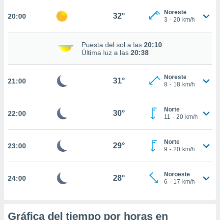
te
 de que
Noreste
32°
20:00
3
-
20
km/h
talarán
e sean
para
Puesta del sol a las
20:10
a
Última luz a las
20:38
por el sitio
o se
Noreste
cookies para
31°
21:00
8
-
18
km/h
nto ni para
licidad o
Norte
30°
22:00
11
-
20
km/h
ado, aunque
sualizar
Norte
general no
29°
23:00
9
-
20
km/h
ada. Puedes
 instalación
y acceder a
Noroeste
28°
24:00
io web a
6
-
17
km/h
ste abono
 botón
.
Gráfica del tiempo por horas en