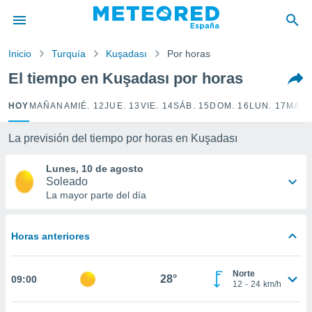
privacidad
o de
Inicio
Turquía
Kuşadası
Por horas
tiempo.com)
borado por
El tiempo en Kuşadası por horas
es para
ue la
HOY
MAÑANA
MIÉ. 12
JUE. 13
VIE. 14
SÁB. 15
DOM. 16
LUN. 17
MAR.
 que se
e calidad.
eder a este
La previsión del tiempo por horas en Kuşadası
ediante las
opciones:
Lunes, 10 de agosto
Soleado
ookies y
La mayor parte del día
e forma
Horas anteriores
d digital
ada, basada
mación
Norte
ediante
28°
09:00
12
-
24
km/h
ecnologías
nos permite