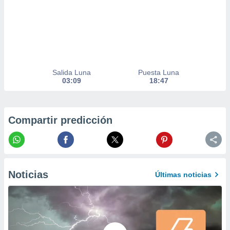
er momento
ic en
o en
 Cookies
en
eb.
Salida Luna
Puesta Luna
y
03:09
18:47
socios
el
to de
Compartir predicción
la
 en un
 y/o acceder
 de datos
Noticias
Últimas noticias
ara
 anuncios
ar perfiles
idad
a, utilizar
a