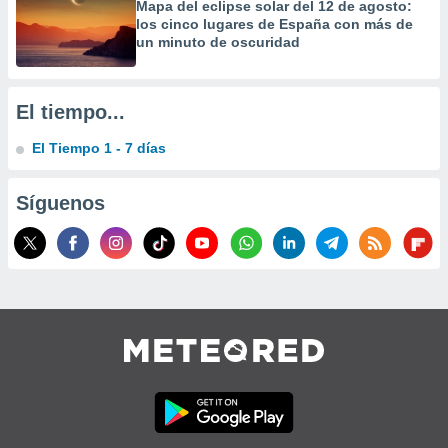
Mapa del eclipse solar del 12 de agosto:
precisa e
los cinco lugares de España con más de
ión mediante
un minuto de oscuridad
, publicidad
dos,
El tiempo...
 publicidad
,
El Tiempo 1 - 7 días
ón de
 desarrollo
Síguenos
s.
tros 1199
ios