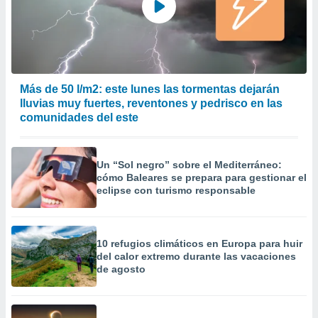
 la
da, crear un
personalizar
o, uso de
a la
Más de 50 l/m2: este lunes las tormentas dejarán
e contenido
lluvias muy fuertes, reventones y pedrisco en las
do, medir el
 de la
comunidades del este
medir el
 del
 comprender
Un “Sol negro” sobre el Mediterráneo:
 través de
cómo Baleares se prepara para gestionar el
s o a través
eclipse con turismo responsable
nación de
edentes de
fuentes,
y mejora de
10 refugios climáticos en Europa para huir
os, uso de
del calor extremo durante las vacaciones
ados con el
de agosto
 seleccionar
o.
calización