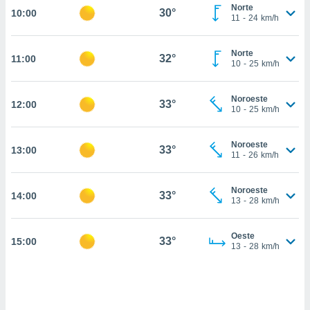
estra
Norte
30°
10:00
ara seguir
11
-
24
km/h
e contenido
stándares
ACEPTAR
Norte
sin coste.
32°
11:00
Y
10
-
25
km/h
CONTINUAR
 botón
continuar",
Noroeste
33°
12:00
der a la
CONFIGURACIÓN
10
-
25
km/h
ndo la
 de todas
, ya sean
Noroeste
33°
13:00
11
-
26
km/h
de nuestros
 nos
Noroeste
33°
14:00
 y análisis
13
-
28
km/h
tamiento en
b, así como
un perfil
Oeste
33°
15:00
13
-
28
km/h
para
ublicidad y
do en
 mismo.