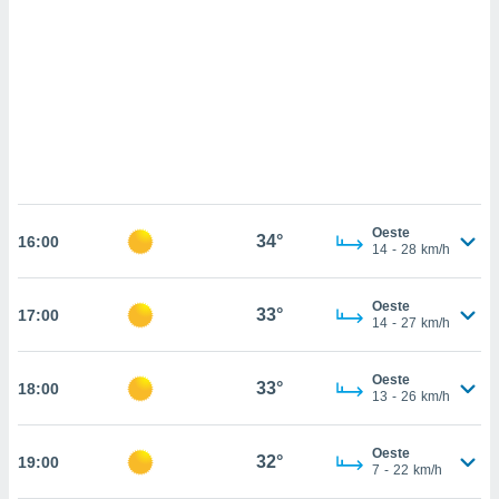
sultar más
 en nuestra
 Cookies
y
ualquier
ento
 botón
ación de
kies
 disponible
e nuestra
Oeste
34°
.
16:00
14
-
28
km/h
IVAMENTE,
Oeste
33°
17:00
14
-
27
km/h
as
 a cookies
Oeste
33°
18:00
13
-
26
km/h
 no aceptar
ón de
uedes
Oeste
32°
19:00
uestro sitio
7
-
22
km/h
.com. En