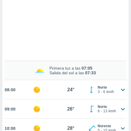
sultar más
 en nuestra
 Cookies
y
ualquier
ento
 botón
ación de
kies
 disponible
e nuestra
.
Primera luz a las
07:05
Salida del sol a las
07:33
IVAMENTE,
Norte
24°
08:00
as
3
-
6
km/h
 a cookies
 no aceptar
Norte
26°
09:00
ón de
6
-
13
km/h
uedes
uestro sitio
Noreste
.com. En
28°
10:00
5
-
15
km/h