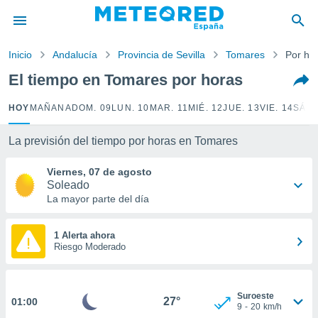
privacidad
o de
Inicio
Andalucía
Provincia de Sevilla
Tomares
Por ho
tiempo.com)
borado por
El tiempo en Tomares por horas
es para
ue la
HOY
MAÑANA
DOM. 09
LUN. 10
MAR. 11
MIÉ. 12
JUE. 13
VIE. 14
SÁB.
 que se
e calidad.
eder a este
La previsión del tiempo por horas en Tomares
ediante las
opciones:
Viernes, 07 de agosto
Soleado
ookies y
La mayor parte del día
e forma
1 Alerta ahora
d digital
Riesgo Moderado
ada, basada
mación
ediante
ecnologías
Suroeste
27°
01:00
9
-
20
km/h
nos permite