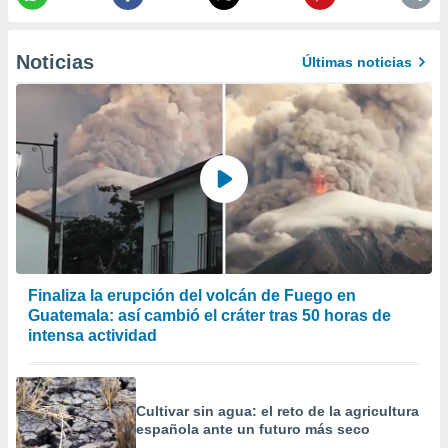
precisa e
ión mediante
Noticias
Últimas noticias
, publicidad
dos,
 publicidad
,
ón de
 desarrollo
s.
tros 1199
ios
Finaliza la erupción del volcán de Fuego en
Guatemala: así cambió el cráter tras 50 horas de
intensa actividad
Cultivar sin agua: el reto de la agricultura
española ante un futuro más seco