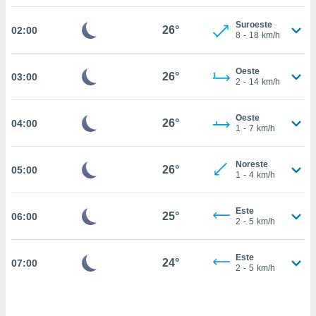
estra
ara seguir
Suroeste
26°
02:00
e contenido
8
-
18
km/h
stándares
ACEPTAR
sin coste.
Y
Oeste
26°
03:00
CONTINUAR
 botón
2
-
14
km/h
continuar",
der a la
CONFIGURACIÓN
Oeste
ndo la
26°
04:00
1
-
7
km/h
 de todas
, ya sean
de nuestros
Noreste
26°
05:00
 nos
1
-
4
km/h
 y análisis
Este
tamiento en
25°
06:00
2
-
5
km/h
b, así como
un perfil
para
Este
24°
07:00
ublicidad y
2
-
5
km/h
do en
 mismo.