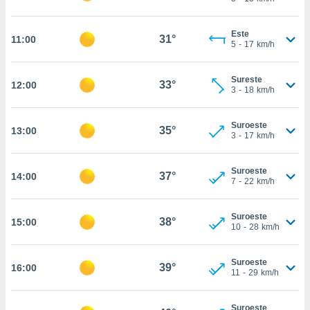
te
 de que
talarán
Este
31°
11:00
e sean
5
-
17
km/h
para
a
Sureste
por el sitio
33°
12:00
3
-
18
km/h
o se
cookies para
Suroeste
35°
13:00
nto ni para
3
-
17
km/h
licidad o
Suroeste
ado, aunque
37°
14:00
7
-
22
km/h
sualizar
general no
ada. Puedes
Suroeste
38°
15:00
10
-
28
km/h
 instalación
y acceder a
io web a
Suroeste
39°
ste abono
16:00
11
-
29
km/h
 botón
.
Suroeste