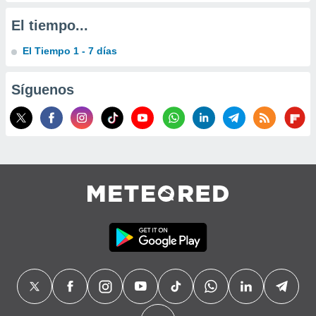
precisa e
ión mediante
El tiempo...
, publicidad
El Tiempo 1 - 7 días
dos,
Síguenos
 publicidad
,
ón de
 desarrollo
s.
tros 1199
ios