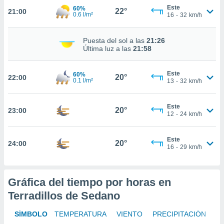
te
Este
60%
22°
21:00
 de que
0.6 l/m²
16
-
32
km/h
talarán
e sean
Puesta del sol a las
21:26
para
Última luz a las
21:58
a
por el sitio
o se
Este
60%
20°
22:00
cookies para
0.1 l/m²
13
-
32
km/h
nto ni para
Este
licidad o
20°
23:00
12
-
24
km/h
ado, aunque
sualizar
Este
20°
24:00
general no
16
-
29
km/h
ada. Puedes
 instalación
y acceder a
Gráfica del tiempo por horas en
io web a
ste abono
Terradillos de Sedano
 botón
.
SÍMBOLO
TEMPERATURA
VIENTO
PRECIPITACIÓN