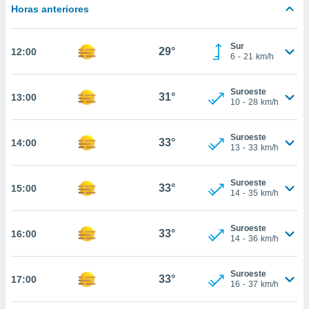
estra
Horas anteriores
ara seguir
e contenido
stándares
Sur
ACEPTAR
29°
12:00
sin coste.
6
-
21
km/h
Y
CONTINUAR
 botón
continuar",
Suroeste
31°
13:00
10
-
28
km/h
der a la
CONFIGURACIÓN
ndo la
 de todas
Suroeste
33°
14:00
, ya sean
13
-
33
km/h
de nuestros
 nos
Suroeste
33°
15:00
14
-
35
km/h
 y análisis
tamiento en
b, así como
Suroeste
33°
16:00
un perfil
14
-
36
km/h
para
ublicidad y
Suroeste
33°
17:00
16
-
37
km/h
do en
 mismo.