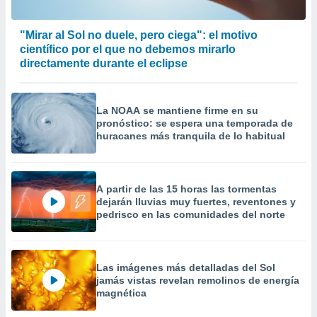
 la
"Mirar al Sol no duele, pero ciega": el motivo
da, crear un
científico por el que no debemos mirarlo
personalizar
o, uso de
directamente durante el eclipse
a la
e contenido
do, medir el
La NOAA se mantiene firme en su
 de la
pronóstico: se espera una temporada de
medir el
huracanes más tranquila de lo habitual
 del
 comprender
 través de
s o a través
A partir de las 15 horas las tormentas
nación de
dejarán lluvias muy fuertes, reventones y
edentes de
pedrisco en las comunidades del norte
fuentes,
y mejora de
os, uso de
ados con el
Las imágenes más detalladas del Sol
 seleccionar
jamás vistas revelan remolinos de energía
o.
magnética
calización