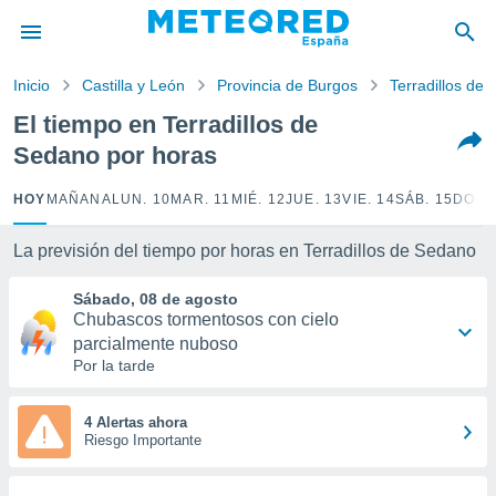
privacidad
o de
Inicio
Castilla y León
Provincia de Burgos
Terradillos de
tiempo.com)
borado por
El tiempo en Terradillos de
es para
Sedano por horas
ue la
 que se
e calidad.
HOY
MAÑANA
LUN. 10
MAR. 11
MIÉ. 12
JUE. 13
VIE. 14
SÁB. 15
DOM.
eder a este
ediante las
La previsión del tiempo por horas en Terradillos de Sedano
opciones:
Sábado, 08 de agosto
ookies y
Chubascos tormentosos con cielo
e forma
parcialmente nuboso
Por la tarde
d digital
ada, basada
mación
4 Alertas ahora
ediante
Riesgo Importante
ecnologías
nos permite