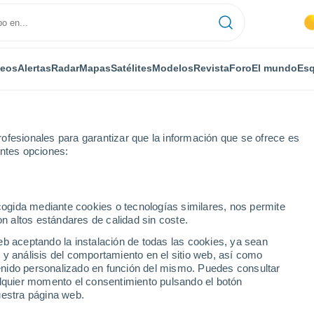
deos
Alertas
Radar
Mapas
Satélites
Modelos
Revista
Foro
El mundo
Esq
ofesionales para garantizar que la información que se ofrece es
entes opciones:
Por horas
ecogida mediante cookies o tecnologías similares, nos permite
on altos estándares de calidad sin coste.
lladiego) por horas
eb aceptando la instalación de todas las cookies, ya sean
 y análisis del comportamiento en el sitio web, así como
ntenido personalizado en función del mismo. Puedes consultar
alquier momento el consentimiento pulsando el botón
uestra página web.