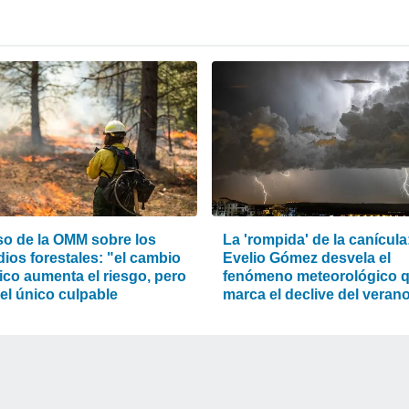
iso de la OMM sobre los
La 'rompida' de la canícula
ios forestales: "el cambio
Evelio Gómez desvela el
ico aumenta el riesgo, pero
fenómeno meteorológico 
el único culpable
marca el declive del veran