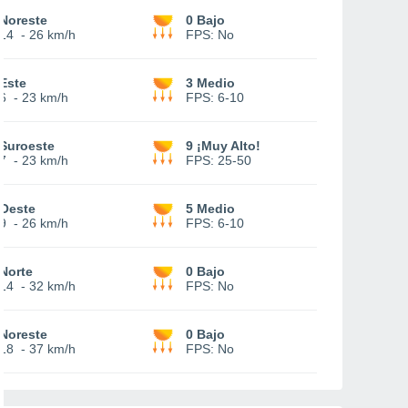
Noreste
0 Bajo
14
-
26 km/h
FPS:
No
Este
3 Medio
6
-
23 km/h
FPS:
6-10
Suroeste
9 ¡Muy Alto!
7
-
23 km/h
FPS:
25-50
Oeste
5 Medio
9
-
26 km/h
FPS:
6-10
Norte
0 Bajo
14
-
32 km/h
FPS:
No
Noreste
0 Bajo
18
-
37 km/h
FPS:
No