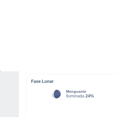
SÁBADO, 08 DE AGOSTO
Por la tarde
Lluvia de barro con cielo
parcialmente nuboso
Salida del sol a las
07:15
Puesta del sol a las
21:27
Primera luz a las
06:44
Última luz a las
21:58
Fase Lunar
Menguante
Iluminada
24%