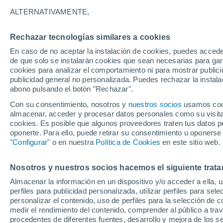
Gráfica del tiempo por horas en T
ALTERNATIVAMENTE,
SÍMBOLO
TEMPERATURA
Rechazar tecnologías similares a cookies
En caso de no aceptar la instalación de cookies, puedes acced
00
03
06
09
12
15
18
21
00
03
06
09
de que solo se instalarán cookies que sean necesarias para garan
cookies para analizar el comportamiento ni para mostrar publici
publicidad general no personalizada. Puedes rechazar la instala
abono pulsando el botón "Rechazar".
Con su consentimiento, nosotros y
nuestros socios
usamos cooki
almacenar, acceder y procesar datos personales como su visita e
29°
27°
cookies. Es posible que algunos proveedores traten tus datos pe
oponerte. Para ello, puede retirar su consentimiento u oponerse
24°
"Configurar"
o en nuestra
Política de Cookies
en este sitio web.
21°
18°
Nosotros y nuestros socios hacemos el siguiente trata
17°
17°
16°
16°
15°
14°
Almacenar la información en un dispositivo y/o acceder a ella, 
perfiles para publicidad personalizada, utilizar perfiles para sele
personalizar el contenido, uso de perfiles para la selección de c
medir el rendimiento del contenido, comprender al público a tra
procedentes de diferentes fuentes, desarrollo y mejora de los se