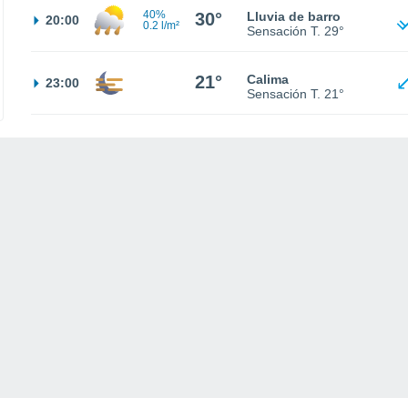
40%
30°
Lluvia de barro
20:00
0.2 l/m²
Sensación T.
29°
21°
Calima
23:00
Sensación T.
21°