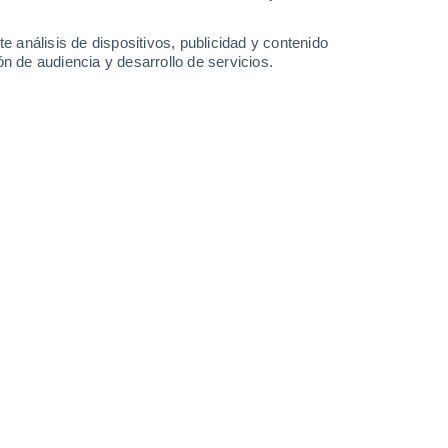
Sábado
8
e análisis de dispositivos, publicidad y contenido
n de audiencia y desarrollo de servicios.
n Tapia
17°
Cubierto
02:00
Sensación T.
17°
16°
Parcialmente nuboso
05:00
Sensación T.
16°
17°
Parcialmente nuboso
08:00
Sensación T.
17°
21°
Nubes y claros
11:00
Sensación T.
21°