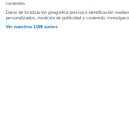
Jueves
6
Viernes
7
contenido.
Datos de localización geográfica precisa e identificación mediant
personalizados, medición de publicidad y contenido, investigació
Ver nuestros 1199 socios
La previsión del tiempo por horas e
JUEVES, 06 DE AGOSTO
La mayor parte del día
Nubes y claros
Salida del sol a las
07:13
Puesta del sol a las
21:30
Primera luz a las
06:42
Última luz a las
22:01
Fase Lunar