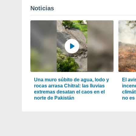
Noticias
Una muro súbito de agua, lodo y
El av
rocas arrasa Chitral: las lluvias
incend
extremas desatan el caos en el
climát
norte de Pakistán
no es 