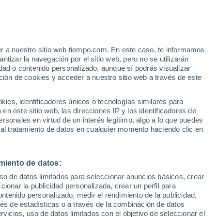
apia
VIENTO
PRECIPITACIÓN
er a nuestro sitio web tiempo.com. En este caso, te informamos
12
15
18
21
00
03
06
09
12
15
18
21
00
tizar la navegación por el sitio web, pero no se utilizarán
dad o contenido personalizado, aunque sí podrás visualizar
ción de cookies y acceder a nuestro sitio web a través de este
33°
32°
32°
es, identificadores únicos o tecnologías similares para
31°
30°
29°
n este sitio web, las direcciones IP y los identificadores de
rsonales en virtud de un interés legítimo, algo a lo que puedes
26°
 al tratamiento de datos en cualquier momento haciendo clic en
23°
21°
21°
19°
17°
miento de datos:
17°
uso de datos limitados para seleccionar anuncios básicos, crear
ccionar la publicidad personalizada, crear un perfil para
ontenido personalizado, medir el rendimiento de la publicidad,
vés de estadísticas o a través de la combinación de datos
0.2
rvicios, uso de datos limitados con el objetivo de seleccionar el