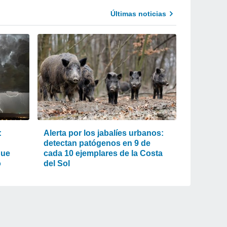
Últimas noticias
:
Alerta por los jabalíes urbanos:
detectan patógenos en 9 de
que
cada 10 ejemplares de la Costa
o
del Sol