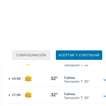
19°
Cielo despejado
02:00
Sensación T.
19°
17°
Cielo despejado
05:00
Sensación T.
17°
17°
Nubes y claros
08:00
Sensación T.
17°
CONFIGURACIÓN
ACEPTAR Y CONTINUAR
26°
Calima
11:00
Sensación T.
26°
32°
Calima
14:00
Sensación T.
30°
32°
Calima
17:00
Sensación T.
30°