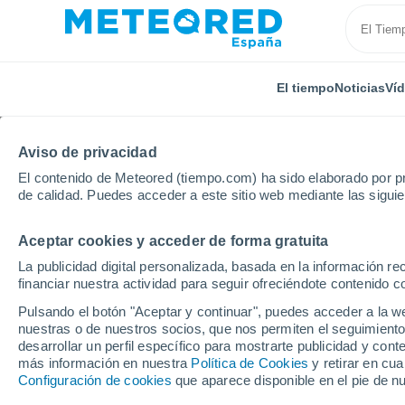
El tiempo
Noticias
Ví
Aviso de privacidad
El contenido de Meteored (tiempo.com) ha sido elaborado por pr
de calidad. Puedes acceder a este sitio web mediante las sigui
Aceptar cookies y acceder de forma gratuita
Inicio
Castilla y León
Provincia de Burgos
Tapia
La publicidad digital personalizada, basada en la información r
financiar nuestra actividad para seguir ofreciéndote contenido c
El tiempo en Tapia (Vi
Pulsando el botón "Aceptar y continuar", puedes acceder a la w
nuestras o de nuestros socios, que nos permiten el seguimiento
desarrollar un perfil específico para mostrarte publicidad y co
El Tiempo 1 - 7 días
Por horas
más información en nuestra
Política de Cookies
y retirar en cu
Configuración de cookies
que aparece disponible en el pie de n