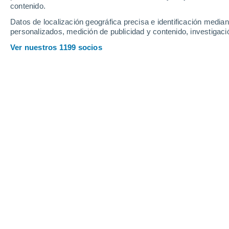
Sábado
8
Domingo
9
contenido.
Datos de localización geográfica precisa e identificación mediant
personalizados, medición de publicidad y contenido, investigació
Ver nuestros 1199 socios
La previsión del tiempo por horas 
SÁBADO, 08 DE AGOSTO
La mayor parte del día
Nubes y claros
Salida del sol a las
06:48
Puesta del sol a las
18:52
Primera luz a las
06:27
Última luz a las
19:13
Fase Lunar