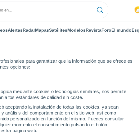
deos
Alertas
Radar
Mapas
Satélites
Modelos
Revista
Foro
El mundo
Esq
ofesionales para garantizar que la información que se ofrece es
entes opciones:
ecogida mediante cookies o tecnologías similares, nos permite
on altos estándares de calidad sin coste.
por horas
eb aceptando la instalación de todas las cookies, ya sean
 y análisis del comportamiento en el sitio web, así como
ntenido personalizado en función del mismo. Puedes consultar
alquier momento el consentimiento pulsando el botón
uestra página web.