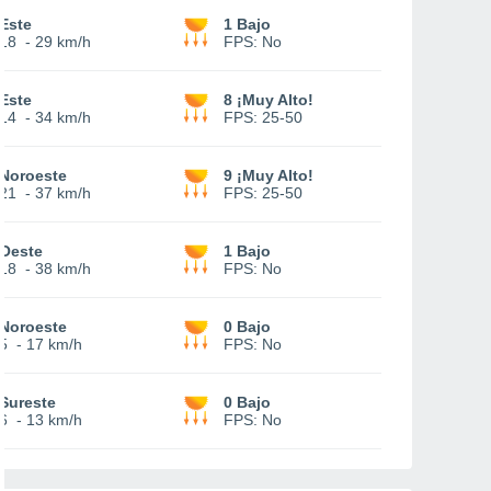
Este
1 Bajo
18
-
29 km/h
FPS:
No
Este
8 ¡Muy Alto!
14
-
34 km/h
FPS:
25-50
Noroeste
9 ¡Muy Alto!
21
-
37 km/h
FPS:
25-50
Oeste
1 Bajo
18
-
38 km/h
FPS:
No
Noroeste
0 Bajo
5
-
17 km/h
FPS:
No
Sureste
0 Bajo
6
-
13 km/h
FPS:
No