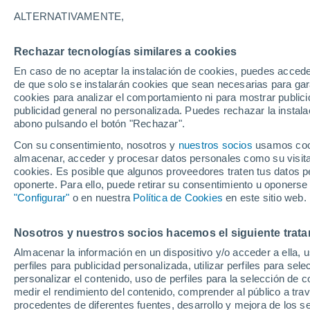
Gráfica del tiempo por horas en
ALTERNATIVAMENTE,
SÍMBOLO
TEMPERATURA
Rechazar tecnologías similares a cookies
En caso de no aceptar la instalación de cookies, puedes acced
00
03
06
09
12
15
18
21
00
03
06
09
de que solo se instalarán cookies que sean necesarias para garan
cookies para analizar el comportamiento ni para mostrar publici
publicidad general no personalizada. Puedes rechazar la instala
abono pulsando el botón "Rechazar".
Con su consentimiento, nosotros y
nuestros socios
usamos cooki
almacenar, acceder y procesar datos personales como su visita e
28°
cookies. Es posible que algunos proveedores traten tus datos pe
27°
27°
oponerte. Para ello, puede retirar su consentimiento u oponerse
"Configurar"
o en nuestra
Política de Cookies
en este sitio web.
25°
23°
Nosotros y nuestros socios hacemos el siguiente trata
22°
22°
21°
21°
21°
21°
Almacenar la información en un dispositivo y/o acceder a ella, 
perfiles para publicidad personalizada, utilizar perfiles para sele
personalizar el contenido, uso de perfiles para la selección de c
medir el rendimiento del contenido, comprender al público a tra
procedentes de diferentes fuentes, desarrollo y mejora de los se