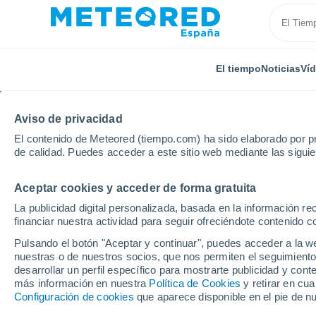
El tiempo
Noticias
Ví
Aviso de privacidad
El contenido de Meteored (tiempo.com) ha sido elaborado por pr
de calidad. Puedes acceder a este sitio web mediante las sigui
Aceptar cookies y acceder de forma gratuita
Inicio
Tanzania
Musoma
Por horas
La publicidad digital personalizada, basada en la información r
financiar nuestra actividad para seguir ofreciéndote contenido c
El tiempo en Musoma 
Pulsando el botón "Aceptar y continuar", puedes acceder a la w
nuestras o de nuestros socios, que nos permiten el seguimiento
desarrollar un perfil específico para mostrarte publicidad y co
El Tiempo 1 - 7 días
Por horas
más información en nuestra
Política de Cookies
y retirar en cu
Configuración de cookies
que aparece disponible en el pie de n