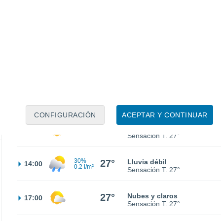
21°
Parcialmente nuboso
02:00
Sensación T.
21°
20°
Nubes y claros
05:00
Sensación T.
20°
22°
Nubes y claros
08:00
Sensación T.
22°
CONFIGURACIÓN
ACEPTAR Y CONTINUAR
27°
Nubes y claros
11:00
Sensación T.
27°
30%
27°
Lluvia débil
14:00
0.2 l/m²
Sensación T.
27°
27°
Nubes y claros
17:00
Sensación T.
27°