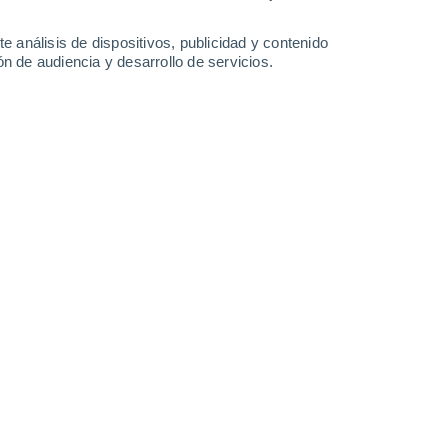
Lunes
10
e análisis de dispositivos, publicidad y contenido
n de audiencia y desarrollo de servicios.
en Musoma
21°
Nubes y claros
02:00
Sensación T.
21°
21°
Cielo despejado
05:00
Sensación T.
21°
21°
Soleado
08:00
Sensación T.
21°
27°
Nubes y claros
11:00
Sensación T.
27°