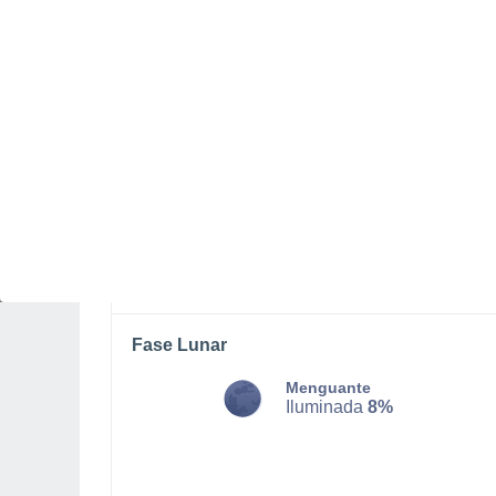
LUNES, 10 DE AGOSTO
Por la tarde
Lluvia débil con cielo
parcialmente nuboso
Salida del sol a las
06:48
Puesta del sol a las
18:51
Primera luz a las
06:27
Última luz a las
19:13
Fase Lunar
Menguante
Iluminada
8%