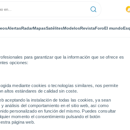
deos
Alertas
Radar
Mapas
Satélites
Modelos
Revista
Foro
El mundo
Esq
ofesionales para garantizar que la información que se ofrece es
entes opciones:
ecogida mediante cookies o tecnologías similares, nos permite
on altos estándares de calidad sin coste.
r horas
eb aceptando la instalación de todas las cookies, ya sean
 y análisis del comportamiento en el sitio web, así como
ntenido personalizado en función del mismo. Puedes consultar
alquier momento el consentimiento pulsando el botón
uestra página web.