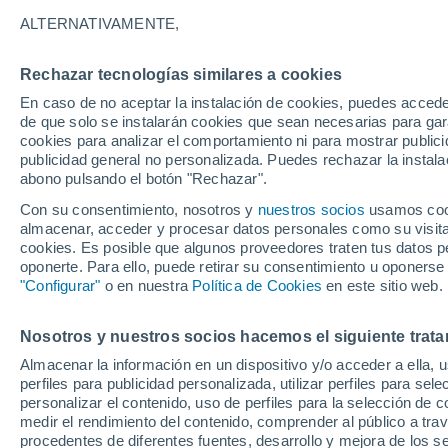
Gráfica del tiempo por horas en U
ALTERNATIVAMENTE,
SÍMBOLO
TEMPERATURA
Rechazar tecnologías similares a cookies
En caso de no aceptar la instalación de cookies, puedes acced
00
03
06
09
12
15
18
21
00
03
06
09
de que solo se instalarán cookies que sean necesarias para garan
cookies para analizar el comportamiento ni para mostrar publici
publicidad general no personalizada. Puedes rechazar la instala
abono pulsando el botón "Rechazar".
Con su consentimiento, nosotros y
nuestros socios
usamos cooki
almacenar, acceder y procesar datos personales como su visita e
30°
29°
cookies. Es posible que algunos proveedores traten tus datos pe
28°
oponerte. Para ello, puede retirar su consentimiento u oponerse
"Configurar"
o en nuestra
Política de Cookies
en este sitio web.
25°
24°
23°
22°
22°
Nosotros y nuestros socios hacemos el siguiente trata
20°
Almacenar la información en un dispositivo y/o acceder a ella, 
17°
perfiles para publicidad personalizada, utilizar perfiles para sele
15°
personalizar el contenido, uso de perfiles para la selección de c
medir el rendimiento del contenido, comprender al público a tra
procedentes de diferentes fuentes, desarrollo y mejora de los se