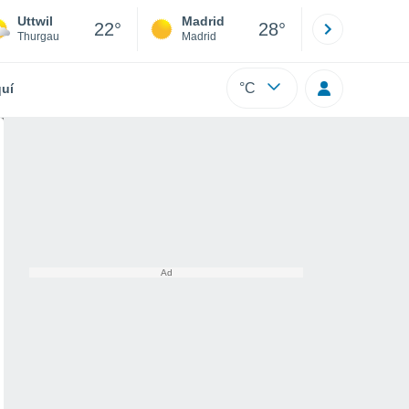
Uttwil
Madrid
Barcelona
22°
28°
Thurgau
Madrid
Barcelona
°C
uí