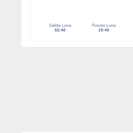
Salida Luna
Puesta Luna
02:40
19:40