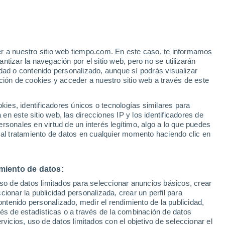
ttwil
VIENTO
PRECIPITACIÓN
er a nuestro sitio web tiempo.com. En este caso, te informamos
12
15
18
21
00
03
06
09
12
15
18
21
00
tizar la navegación por el sitio web, pero no se utilizarán
dad o contenido personalizado, aunque sí podrás visualizar
ción de cookies y acceder a nuestro sitio web a través de este
es, identificadores únicos o tecnologías similares para
31°
31°
31°
31°
n este sitio web, las direcciones IP y los identificadores de
rsonales en virtud de un interés legítimo, algo a lo que puedes
29°
28°
28°
 al tratamiento de datos en cualquier momento haciendo clic en
27°
26°
24°
24°
23°
23°
miento de datos:
uso de datos limitados para seleccionar anuncios básicos, crear
ccionar la publicidad personalizada, crear un perfil para
ontenido personalizado, medir el rendimiento de la publicidad,
vés de estadísticas o a través de la combinación de datos
rvicios, uso de datos limitados con el objetivo de seleccionar el