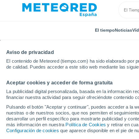
El tiempo
Noticias
Ví
Aviso de privacidad
El contenido de Meteored (tiempo.com) ha sido elaborado por pr
de calidad. Puedes acceder a este sitio web mediante las sigui
Aceptar cookies y acceder de forma gratuita
Inicio
Suiza
Turgovia
Uttwil
Por horas
La publicidad digital personalizada, basada en la información r
financiar nuestra actividad para seguir ofreciéndote contenido c
El tiempo en Uttwil po
Pulsando el botón "Aceptar y continuar", puedes acceder a la w
nuestras o de nuestros socios, que nos permiten el seguimiento
desarrollar un perfil específico para mostrarte publicidad y co
El Tiempo 1 - 7 días
Por horas
más información en nuestra
Política de Cookies
y retirar en cu
Configuración de cookies
que aparece disponible en el pie de n