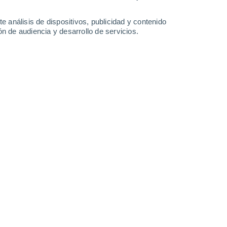
Lunes
10
e análisis de dispositivos, publicidad y contenido
n de audiencia y desarrollo de servicios.
 Uttwil
21°
Cielo despejado
02:00
Sensación T.
21°
20°
Cielo despejado
05:00
Sensación T.
20°
20°
Soleado
08:00
Sensación T.
20°
24°
Nubes y claros
11:00
Sensación T.
25°