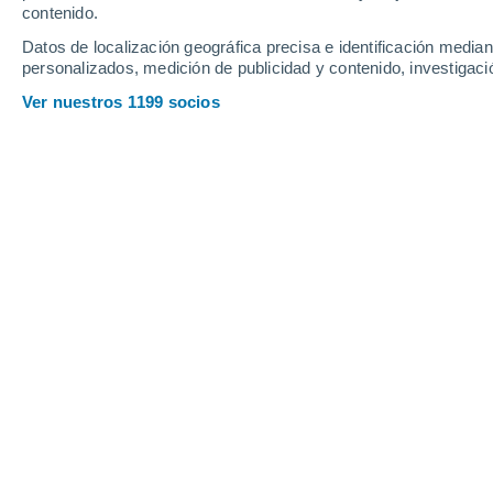
Sábado
8
Domingo
9
contenido.
Datos de localización geográfica precisa e identificación mediant
personalizados, medición de publicidad y contenido, investigació
Ver nuestros 1199 socios
La previsión del tiempo por horas en
SÁBADO, 08 DE AGOSTO
La mayor parte del día
Soleado
Salida del sol a las
06:09
Puesta del sol a las
20:46
Primera luz a las
05:34
Última luz a las
21:21
Fase Lunar