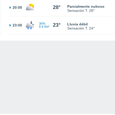
28°
Parcialmente nuboso
20:00
Sensación T.
28°
30%
23°
Lluvia débil
23:00
0.4 l/m²
Sensación T.
24°