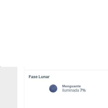
LUNES, 10 DE AGOSTO
Por la noche
Lluvia débil con cielo
parcialmente nuboso
Salida del sol a las
06:11
Puesta del sol a las
20:43
Primera luz a las
05:37
Última luz a las
21:17
Fase Lunar
Menguante
Iluminada
7%