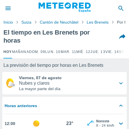
privacidad
o de
Inicio
Suiza
Cantón de Neuchâtel
Les Brenets
Por ho
tiempo.com)
borado por
El tiempo en Les Brenets por
es para
horas
ue la
 que se
e calidad.
HOY
MAÑANA
DOM. 09
LUN. 10
MAR. 11
MIÉ. 12
JUE. 13
VIE. 14
SÁB.
eder a este
ediante las
La previsión del tiempo por horas en Les Brenets
opciones:
Viernes, 07 de agosto
ookies y
Nubes y claros
e forma
La mayor parte del día
d digital
ada, basada
Horas anteriores
mación
ediante
ecnologías
Noreste
23°
12:00
nos permite
8
-
24
km/h