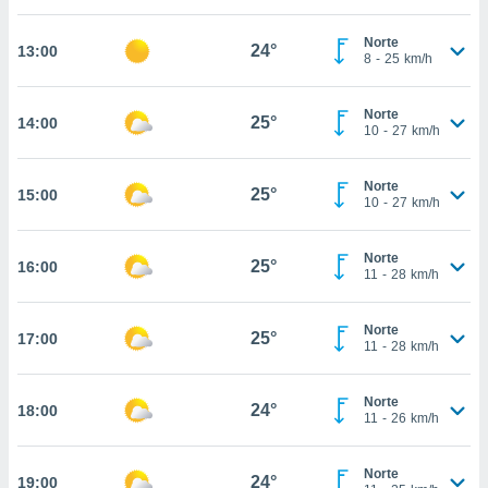
estra
ara seguir
Norte
e contenido
24°
13:00
8
-
25
km/h
stándares
ACEPTAR
sin coste.
Y
Norte
CONTINUAR
25°
14:00
 botón
10
-
27
km/h
continuar",
der a la
CONFIGURACIÓN
ndo la
Norte
25°
15:00
10
-
27
km/h
 de todas
, ya sean
de nuestros
Norte
25°
16:00
 nos
11
-
28
km/h
 y análisis
tamiento en
Norte
25°
17:00
11
-
28
km/h
b, así como
un perfil
para
Norte
24°
18:00
ublicidad y
11
-
26
km/h
do en
Norte
 mismo.
24°
19:00