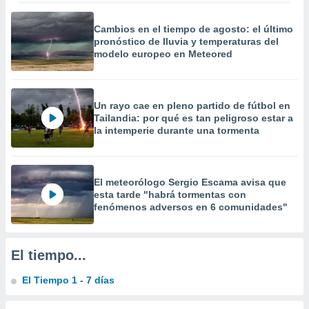
 la
Cambios en el tiempo de agosto: el último
da, crear un
pronóstico de lluvia y temperaturas del
personalizar
modelo europeo en Meteored
o, uso de
a la
e contenido
do, medir el
Un rayo cae en pleno partido de fútbol en
 de la
Tailandia: por qué es tan peligroso estar a
medir el
la intemperie durante una tormenta
 del
 comprender
 través de
s o a través
El meteorólogo Sergio Escama avisa que
nación de
esta tarde "habrá tormentas con
edentes de
fenómenos adversos en 6 comunidades"
fuentes,
y mejora de
os, uso de
El tiempo...
ados con el
 seleccionar
El Tiempo 1 - 7 días
o.
calización