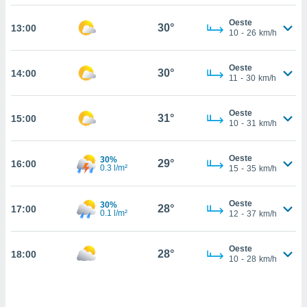
estra
ara seguir
Oeste
30°
13:00
e contenido
10
-
26
km/h
stándares
ACEPTAR
sin coste.
Y
Oeste
30°
14:00
CONTINUAR
 botón
11
-
30
km/h
continuar",
der a la
CONFIGURACIÓN
Oeste
ndo la
31°
15:00
10
-
31
km/h
 de todas
, ya sean
de nuestros
Oeste
30%
29°
16:00
0.3 l/m²
 nos
15
-
35
km/h
 y análisis
Oeste
30%
tamiento en
28°
17:00
0.1 l/m²
12
-
37
km/h
b, así como
un perfil
para
Oeste
28°
18:00
10
-
28
km/h
ublicidad y
do en
 mismo.