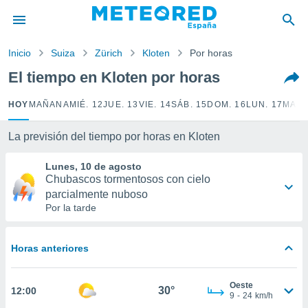
privacidad
o de
Inicio
Suiza
Zürich
Kloten
Por horas
tiempo.com)
borado por
El tiempo en Kloten por horas
es para
ue la
HOY
MAÑANA
MIÉ. 12
JUE. 13
VIE. 14
SÁB. 15
DOM. 16
LUN. 17
MAR.
 que se
e calidad.
eder a este
La previsión del tiempo por horas en Kloten
ediante las
opciones:
Lunes, 10 de agosto
Chubascos tormentosos con cielo
ookies y
parcialmente nuboso
e forma
Por la tarde
d digital
ada, basada
Horas anteriores
mación
ediante
Oeste
ecnologías
30°
12:00
9
-
24
km/h
nos permite