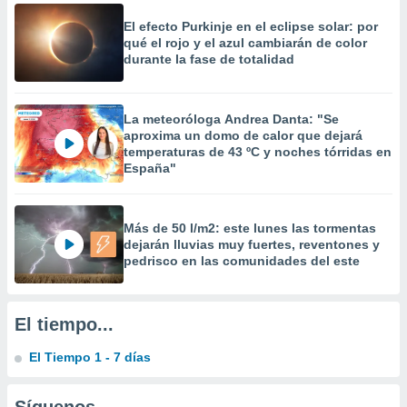
 la
El efecto Purkinje en el eclipse solar: por
qué el rojo y el azul cambiarán de color
da, crear un
durante la fase de totalidad
personalizar
o, uso de
a la
e contenido
La meteoróloga Andrea Danta: "Se
do, medir el
aproxima un domo de calor que dejará
 de la
temperaturas de 43 ºC y noches tórridas en
medir el
España"
 del
 comprender
 través de
Más de 50 l/m2: este lunes las tormentas
s o a través
dejarán lluvias muy fuertes, reventones y
nación de
pedrisco en las comunidades del este
edentes de
fuentes,
y mejora de
El tiempo...
os, uso de
ados con el
 seleccionar
El Tiempo 1 - 7 días
o.
calización