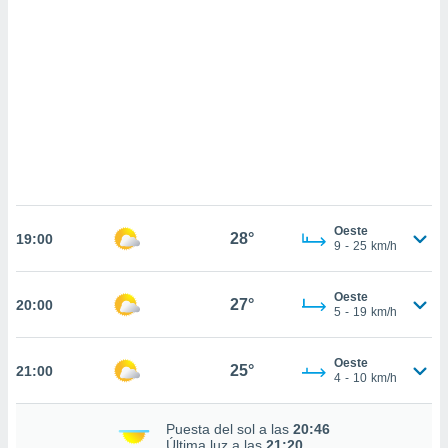
sultar más
 en nuestra
 Cookies
y
ualquier
ento
 botón
ación de
kies
 disponible
e nuestra
.
Oeste
28°
19:00
9
-
25
km/h
IVAMENTE,
Oeste
27°
20:00
5
-
19
km/h
as
 a cookies
 no aceptar
Oeste
25°
21:00
ón de
4
-
10
km/h
uedes
uestro sitio
Puesta del sol a las
20:46
.com. En
Última luz a las
21:20