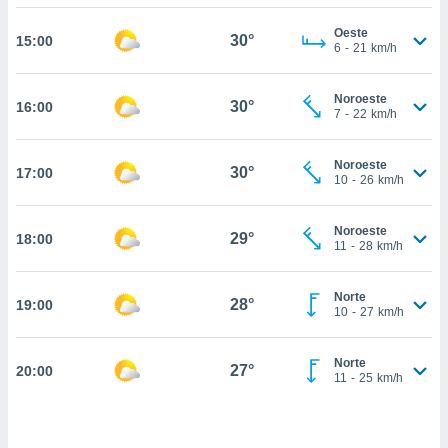
estra
ara seguir
Oeste
30°
15:00
e contenido
6
-
21
km/h
stándares
ACEPTAR
sin coste.
Y
Noroeste
30°
16:00
CONTINUAR
 botón
7
-
22
km/h
continuar",
der a la
CONFIGURACIÓN
Noroeste
ndo la
30°
17:00
10
-
26
km/h
 de todas
, ya sean
de nuestros
Noroeste
29°
18:00
 nos
11
-
28
km/h
 y análisis
Norte
tamiento en
28°
19:00
10
-
27
km/h
b, así como
un perfil
para
Norte
27°
20:00
11
-
25
km/h
ublicidad y
do en
 mismo.