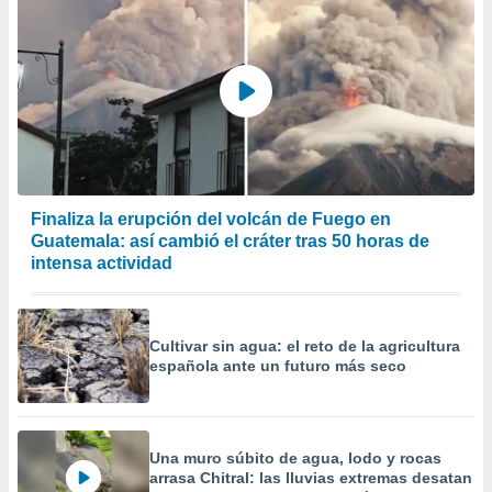
er momento
ic en
o en
 Cookies
en
eb.
y
socios
el
Finaliza la erupción del volcán de Fuego en
Guatemala: así cambió el cráter tras 50 horas de
to de
intensa actividad
la
 en un
 y/o acceder
Cultivar sin agua: el reto de la agricultura
 de datos
española ante un futuro más seco
ara
 anuncios
ar perfiles
idad
Una muro súbito de agua, lodo y rocas
a, utilizar
arrasa Chitral: las lluvias extremas desatan
a