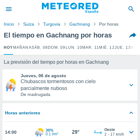
privacidad
o de
Inicio
Suiza
Turgovia
Gachnang
Por horas
tiempo.com)
borado por
El tiempo en Gachnang por horas
es para
ue la
HOY
MAÑANA
SÁB. 08
DOM. 09
LUN. 10
MAR. 11
MIÉ. 12
JUE. 13
VIE.
 que se
e calidad.
eder a este
La previsión del tiempo por horas en Gachnang
ediante las
opciones:
Jueves, 06 de agosto
Chubascos tormentosos con cielo
ookies y
parcialmente nuboso
e forma
De madrugada
d digital
ada, basada
Horas anteriores
mación
ediante
Oeste
ecnologías
30%
29°
14:00
0.1 l/m²
2
-
17
km/h
nos permite