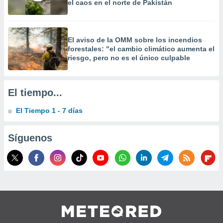
el caos en el norte de Pakistán
 la
da, crear un
personalizar
El aviso de la OMM sobre los incendios
o, uso de
forestales: "el cambio climático aumenta el
a la
riesgo, pero no es el único culpable
e contenido
do, medir el
 de la
El tiempo...
medir el
 del
 comprender
El Tiempo 1 - 7 días
 través de
s o a través
Síguenos
nación de
edentes de
fuentes,
y mejora de
os, uso de
ados con el
 seleccionar
o.
calización