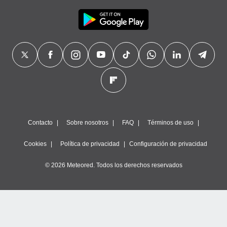
precisa e
ión mediante
, publicidad
dos,
 publicidad
,
ón de
 desarrollo
s.
tros 1199
Contacto
Sobre nosotros
FAQ
Términos de uso
ios
Cookies
Política de privacidad
Configuración de privacidad
© 2026 Meteored. Todos los derechos reservados