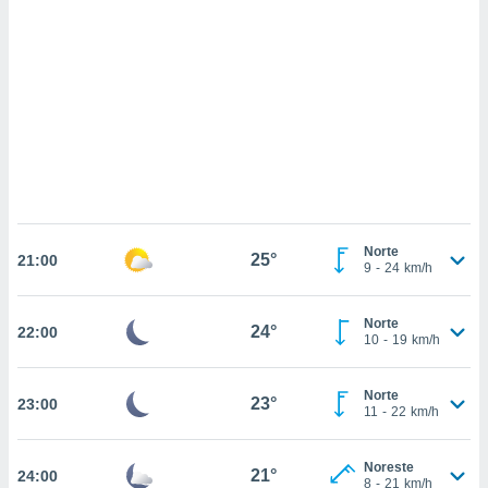
sultar más
 en nuestra
 Cookies
y
ualquier
ento
 botón
ación de
kies
 disponible
e nuestra
.
Norte
25°
21:00
9
-
24
km/h
IVAMENTE,
Norte
24°
22:00
10
-
19
km/h
as
 a cookies
 no aceptar
Norte
23°
23:00
ón de
11
-
22
km/h
uedes
uestro sitio
Noreste
.com. En
21°
24:00
8
-
21
km/h