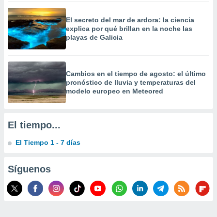
 la
El secreto del mar de ardora: la ciencia
da, crear un
explica por qué brillan en la noche las
personalizar
playas de Galicia
o, uso de
a la
e contenido
do, medir el
Cambios en el tiempo de agosto: el último
 de la
pronóstico de lluvia y temperaturas del
medir el
modelo europeo en Meteored
 del
 comprender
 través de
El tiempo...
s o a través
nación de
El Tiempo 1 - 7 días
edentes de
fuentes,
y mejora de
Síguenos
os, uso de
ados con el
 seleccionar
o.
calización