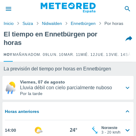
privacidad
o de
Inicio
Suiza
Nidwalden
Ennetbürgen
Por horas
tiempo.com)
borado por
El tiempo en Ennetbürgen por
es para
horas
ue la
 que se
e calidad.
HOY
MAÑANA
DOM. 09
LUN. 10
MAR. 11
MIÉ. 12
JUE. 13
VIE. 14
SÁB.
eder a este
ediante las
La previsión del tiempo por horas en Ennetbürgen
opciones:
Viernes, 07 de agosto
ookies y
Lluvia débil con cielo parcialmente nuboso
e forma
Por la tarde
d digital
ada, basada
Horas anteriores
mación
ediante
ecnologías
Noroeste
24°
14:00
nos permite
3
-
20
km/h