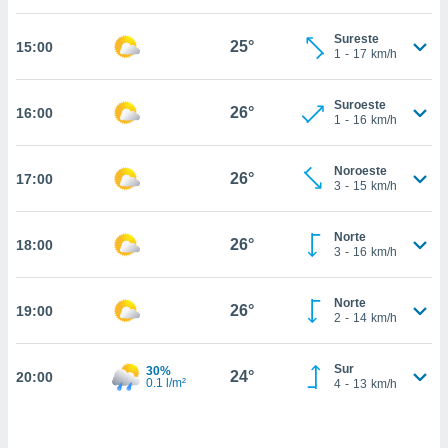
estra
ara seguir
Sureste
e contenido
25°
15:00
1
-
17
km/h
stándares
ACEPTAR
sin coste.
Y
Suroeste
CONTINUAR
26°
16:00
 botón
1
-
16
km/h
continuar",
der a la
CONFIGURACIÓN
ndo la
Noroeste
26°
17:00
3
-
15
km/h
 de todas
, ya sean
de nuestros
Norte
26°
18:00
 nos
3
-
16
km/h
 y análisis
tamiento en
Norte
26°
19:00
2
-
14
km/h
b, así como
un perfil
para
Sur
30%
24°
20:00
ublicidad y
0.1 l/m²
4
-
13
km/h
do en
 mismo.