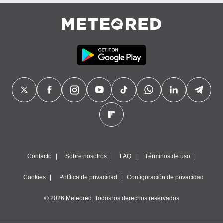
precisa e
ión mediante
, publicidad
dos,
 publicidad
,
ón de
 desarrollo
s.
tros 1199
ios
Contacto
Sobre nosotros
FAQ
Términos de uso
Cookies
Política de privacidad
Configuración de privacidad
© 2026 Meteored. Todos los derechos reservados