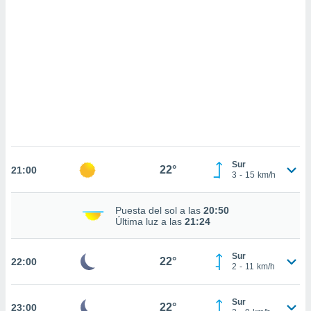
sultar más
 en nuestra
 Cookies
y
ualquier
ento
 botón
ación de
kies
 disponible
e nuestra
.
Sur
22°
21:00
3
-
15
km/h
IVAMENTE,
Puesta del sol a las
20:50
as
Última luz a las
21:24
 a cookies
 no aceptar
Sur
22°
22:00
ón de
2
-
11
km/h
uedes
uestro sitio
.com. En
Sur
22°
23:00