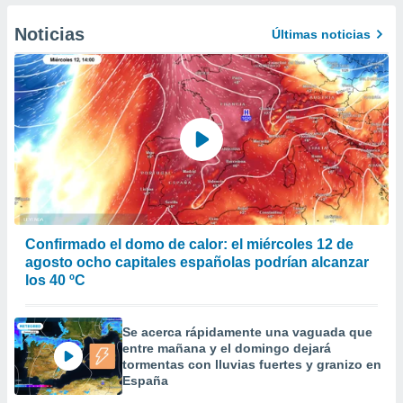
er momento
ic en
Noticias
Últimas noticias
o en
 Cookies
en
eb.
y
socios
el
to de
la
Confirmado el domo de calor: el miércoles 12 de
 en un
agosto ocho capitales españolas podrían alcanzar
 y/o acceder
los 40 ºC
 de datos
ara
 anuncios
Se acerca rápidamente una vaguada que
ar perfiles
entre mañana y el domingo dejará
idad
tormentas con lluvias fuertes y granizo en
a, utilizar
España
a