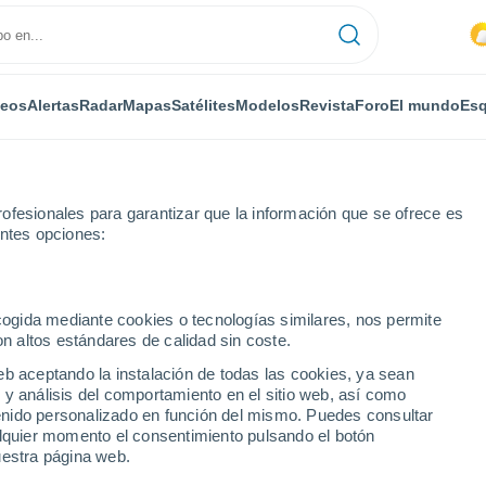
deos
Alertas
Radar
Mapas
Satélites
Modelos
Revista
Foro
El mundo
Esq
ofesionales para garantizar que la información que se ofrece es
entes opciones:
ecogida mediante cookies o tecnologías similares, nos permite
on altos estándares de calidad sin coste.
en por horas
eb aceptando la instalación de todas las cookies, ya sean
 y análisis del comportamiento en el sitio web, así como
ntenido personalizado en función del mismo. Puedes consultar
alquier momento el consentimiento pulsando el botón
uestra página web.