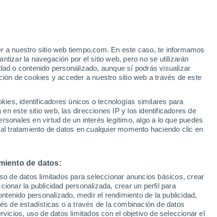
Bettwiesen
VIENTO
PRECIPITACIÓN
er a nuestro sitio web tiempo.com. En este caso, te informamos
12
15
18
21
00
03
06
09
12
15
18
21
00
tizar la navegación por el sitio web, pero no se utilizarán
dad o contenido personalizado, aunque sí podrás visualizar
ción de cookies y acceder a nuestro sitio web a través de este
34°
33°
es, identificadores únicos o tecnologías similares para
n este sitio web, las direcciones IP y los identificadores de
30°
29°
rsonales en virtud de un interés legítimo, algo a lo que puedes
28°
28°
 al tratamiento de datos en cualquier momento haciendo clic en
27°
25°
24°
22°
21°
miento de datos:
20°
18°
uso de datos limitados para seleccionar anuncios básicos, crear
ccionar la publicidad personalizada, crear un perfil para
ontenido personalizado, medir el rendimiento de la publicidad,
vés de estadísticas o a través de la combinación de datos
rvicios, uso de datos limitados con el objetivo de seleccionar el
0.1