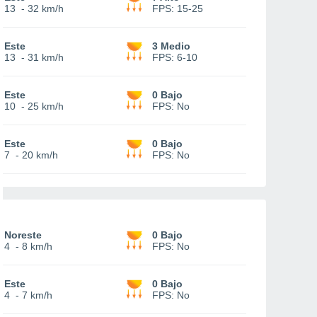
13
-
32 km/h
FPS:
15-25
Este
3 Medio
13
-
31 km/h
FPS:
6-10
Este
0 Bajo
10
-
25 km/h
FPS:
No
Este
0 Bajo
7
-
20 km/h
FPS:
No
Noreste
0 Bajo
4
-
8 km/h
FPS:
No
Este
0 Bajo
4
-
7 km/h
FPS:
No