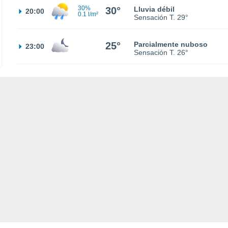
30%
30°
Lluvia débil
20:00
0.1 l/m²
Sensación T.
29°
25°
Parcialmente nuboso
23:00
Sensación T.
26°