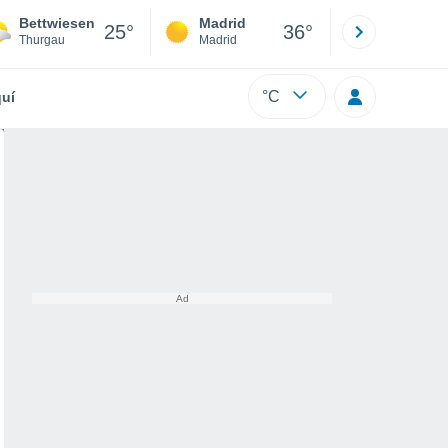
Bettwiesen
Madrid
Barcelona
25°
36°
Thurgau
Madrid
Barcelona
°C
uí