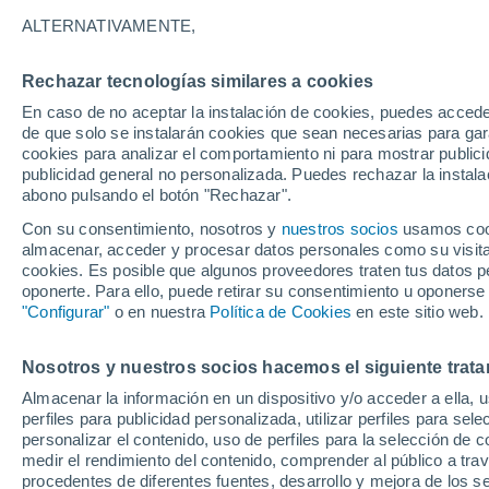
Gráfica del tiempo por horas en 
ALTERNATIVAMENTE,
SÍMBOLO
TEMPERATURA
Rechazar tecnologías similares a cookies
En caso de no aceptar la instalación de cookies, puedes acced
00
03
06
09
12
15
18
21
00
03
06
09
de que solo se instalarán cookies que sean necesarias para garan
cookies para analizar el comportamiento ni para mostrar publici
publicidad general no personalizada. Puedes rechazar la instala
abono pulsando el botón "Rechazar".
Con su consentimiento, nosotros y
nuestros socios
usamos cooki
almacenar, acceder y procesar datos personales como su visita e
cookies. Es posible que algunos proveedores traten tus datos pe
28°
oponerte. Para ello, puede retirar su consentimiento u oponerse
"Configurar"
o en nuestra
Política de Cookies
25°
en este sitio web.
25°
22°
21°
21°
Nosotros y nuestros socios hacemos el siguiente trata
19°
18°
Almacenar la información en un dispositivo y/o acceder a ella, 
17°
perfiles para publicidad personalizada, utilizar perfiles para sele
15°
personalizar el contenido, uso de perfiles para la selección de c
16°
medir el rendimiento del contenido, comprender al público a tra
procedentes de diferentes fuentes, desarrollo y mejora de los se