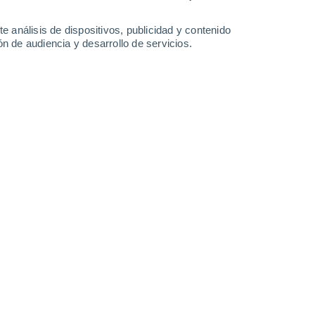
Domingo
9
e análisis de dispositivos, publicidad y contenido
n de audiencia y desarrollo de servicios.
n Bettwiesen
19°
Nubes y claros
02:00
Sensación T.
19°
17°
Nubes y claros
05:00
Sensación T.
17°
18°
Nubes y claros
08:00
Sensación T.
18°
22°
Nubes y claros
11:00
Sensación T.
25°