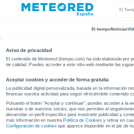
El tiempo
Noticias
Ví
Aviso de privacidad
El contenido de Meteored (tiempo.com) ha sido elaborado por pr
de calidad. Puedes acceder a este sitio web mediante las sigui
Aceptar cookies y acceder de forma gratuita
Inicio
Suiza
Turgovia
Bettwiesen
Por horas
La publicidad digital personalizada, basada en la información r
financiar nuestra actividad para seguir ofreciéndote contenido c
El tiempo en Bettwies
Pulsando el botón "Aceptar y continuar", puedes acceder a la w
nuestras o de nuestros socios, que nos permiten el seguimiento
desarrollar un perfil específico para mostrarte publicidad y co
El Tiempo 1 - 7 días
Por horas
más información en nuestra
Política de Cookies
y retirar en cu
Configuración de cookies
que aparece disponible en el pie de n