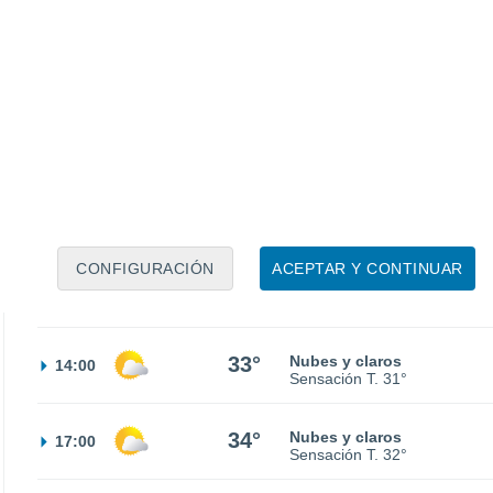
20°
Nubes y claros
02:00
Sensación T.
20°
18°
Nubes y claros
05:00
Sensación T.
18°
21°
Nubes y claros
08:00
Sensación T.
21°
CONFIGURACIÓN
ACEPTAR Y CONTINUAR
28°
Nubes y claros
11:00
Sensación T.
28°
33°
Nubes y claros
14:00
Sensación T.
31°
34°
Nubes y claros
17:00
Sensación T.
32°