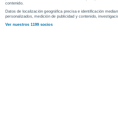
Viernes
7
Sábado
8
contenido.
Datos de localización geográfica precisa e identificación mediant
personalizados, medición de publicidad y contenido, investigació
Ver nuestros 1199 socios
La previsión del tiempo por horas e
VIERNES, 07 DE AGOSTO
La mayor parte del día
Nubes y claros
Salida del sol a las
06:09
Puesta del sol a las
20:49
Primera luz a las
05:34
Última luz a las
21:24
Fase Lunar