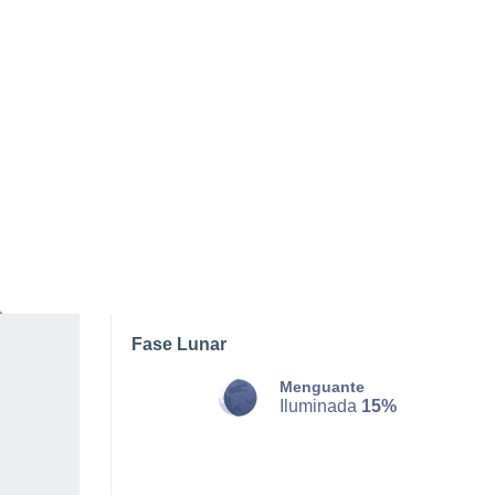
DOMINGO, 09 DE AGOSTO
Por la tarde
Lluvia débil con cielo
parcialmente nuboso
Salida del sol a las
06:11
Puesta del sol a las
20:46
Primera luz a las
05:37
Última luz a las
21:20
Fase Lunar
Menguante
Iluminada
15%