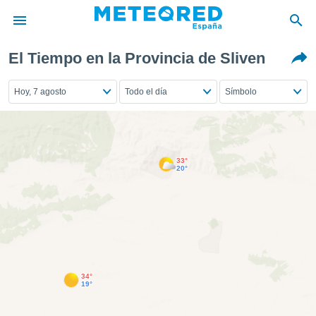
El Tiempo en la Provincia de Sliven
privacidad
o de
Hoy, 7 agosto
Todo el día
Símbolo
tiempo.com)
borado por
es para
ue la
 que se
33°
e calidad.
20°
eder a este
ediante las
opciones:
ookies y
e forma
34°
d digital
19°
ada, basada
mación