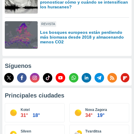
pronosticar cómo y cuándo se intensifican
idad
los huracanes?
a, utilizar
a
 la
REVISTA
da, crear un
Los bosques europeos están perdiendo
más biomasa desde 2018 y almacenando
personalizar
menos CO2
o, uso de
a la
e contenido
do, medir el
Síguenos
 de la
medir el
 del
 comprender
 través de
Principales ciudades
s o a través
nación de
edentes de
Kotel
Nova Zagora
fuentes,
31°
18°
34°
19°
y mejora de
os, uso de
ados con el
Sliven
Tvarditsa