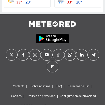
 seleccionar
33°
20°
33°
20°
o.
calización
precisa e
ión mediante
, publicidad
dos,
 publicidad
,
ón de
 desarrollo
s.
tros 1199
ios
Contacto
Sobre nosotros
FAQ
Términos de uso
Cookies
Política de privacidad
Configuración de privacidad