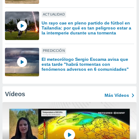
uedes
uestro sitio
.com. En
ACTUALIDAD
te
Un rayo cae en pleno partido de fútbol en
 de que
Tailandia: por qué es tan peligroso estar a
talarán
la intemperie durante una tormenta
e sean
para
a
PREDICCIÓN
por el sitio
El meteorólogo Sergio Escama avisa que
o se
esta tarde "habrá tormentas con
cookies para
fenómenos adversos en 6 comunidades"
nto ni para
licidad o
Vídeos
Más Vídeos
ado, aunque
sualizar
general no
ada. Puedes
 instalación
y acceder a
io web a
ste abono