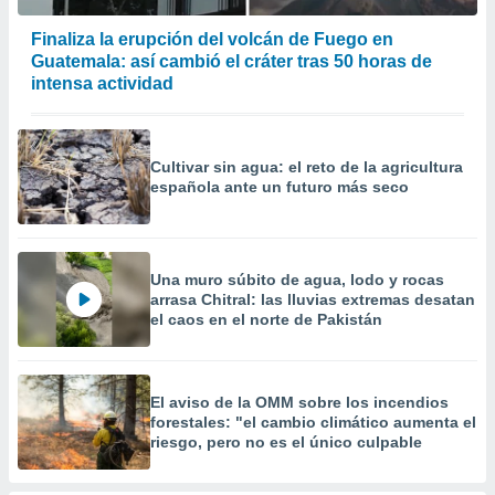
precisa e
ión mediante
Finaliza la erupción del volcán de Fuego en
Guatemala: así cambió el cráter tras 50 horas de
, publicidad
intensa actividad
dos,
 publicidad
,
Cultivar sin agua: el reto de la agricultura
ón de
española ante un futuro más seco
 desarrollo
s.
tros 1199
Una muro súbito de agua, lodo y rocas
ios
arrasa Chitral: las lluvias extremas desatan
el caos en el norte de Pakistán
El aviso de la OMM sobre los incendios
forestales: "el cambio climático aumenta el
riesgo, pero no es el único culpable