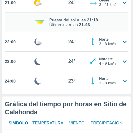
Oeste
24°
21:00
3
-
11
km/h
nto,
cios
Puesta del sol a las
21:18
Última luz a las
21:46
kies,
ores únicos
as similares
Norte
24°
nar,
22:00
3
-
8
km/h
rocesar
onales como
 este sitio
Noreste
24°
23:00
4
-
9
km/h
recciones IP
ficadores de
 posible
Norte
23°
24:00
s
3
-
8
km/h
 traten tus
nales en
 interés
Gráfica del tiempo por horas en Sitio de
go a lo que
nerte. Para
Calahonda
retirar su
ento u
SÍMBOLO
TEMPERATURA
VIENTO
PRECIPITACIÓN
 de datos