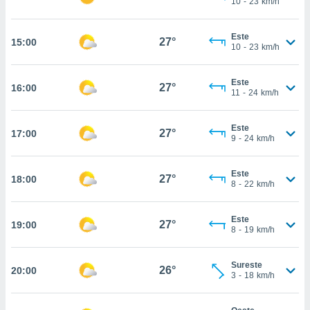
10
-
23
km/h
te
 de que
talarán
Este
27°
15:00
e sean
10
-
23
km/h
para
a
Este
por el sitio
27°
16:00
11
-
24
km/h
o se
cookies para
Este
27°
17:00
nto ni para
9
-
24
km/h
licidad o
Este
ado, aunque
27°
18:00
8
-
22
km/h
sualizar
general no
ada. Puedes
Este
27°
19:00
 instalación
8
-
19
km/h
y acceder a
io web a
Sureste
ste abono
26°
20:00
3
-
18
km/h
 botón
.