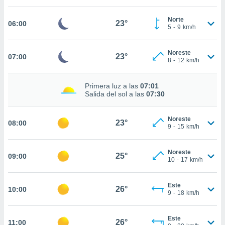
estra
ara seguir
Norte
e contenido
23°
06:00
5
-
9
km/h
stándares
ACEPTAR
sin coste.
Y
Noreste
CONTINUAR
23°
07:00
 botón
8
-
12
km/h
continuar",
der a la
CONFIGURACIÓN
ndo la
Primera luz a las
07:01
Salida del sol a las
07:30
 de todas
, ya sean
de nuestros
Noreste
23°
08:00
 nos
9
-
15
km/h
 y análisis
tamiento en
Noreste
25°
09:00
10
-
17
km/h
b, así como
un perfil
para
Este
26°
10:00
ublicidad y
9
-
18
km/h
do en
Este
 mismo.
26°
11:00