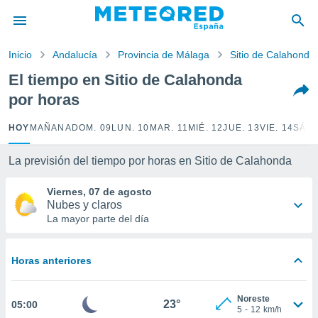
privacidad
o de
Inicio
Andalucía
Provincia de Málaga
Sitio de Calahonda
tiempo.com)
borado por
El tiempo en Sitio de Calahonda
es para
por horas
ue la
 que se
e calidad.
HOY
MAÑANA
DOM. 09
LUN. 10
MAR. 11
MIÉ. 12
JUE. 13
VIE. 14
SÁB.
eder a este
ediante las
La previsión del tiempo por horas en Sitio de Calahonda
opciones:
Viernes, 07 de agosto
ookies y
Nubes y claros
e forma
La mayor parte del día
d digital
ada, basada
Horas anteriores
mación
ediante
ecnologías
Noreste
23°
05:00
nos permite
5
-
12
km/h