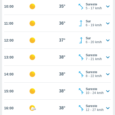
estra
Sureste
35°
10:00
ara seguir
5
-
17
km/h
e contenido
stándares
ACEPTAR
sin coste.
Sur
36°
11:00
Y
6
-
19
km/h
CONTINUAR
 botón
continuar",
Sur
der a la
37°
12:00
CONFIGURACIÓN
6
-
20
km/h
ndo la
 de todas
, ya sean
Sureste
38°
13:00
de nuestros
7
-
21
km/h
 nos
Sureste
 y análisis
38°
14:00
8
-
22
km/h
tamiento en
b, así como
un perfil
Sureste
38°
15:00
para
10
-
24
km/h
ublicidad y
Sureste
do en
38°
16:00
12
-
27
km/h
 mismo.