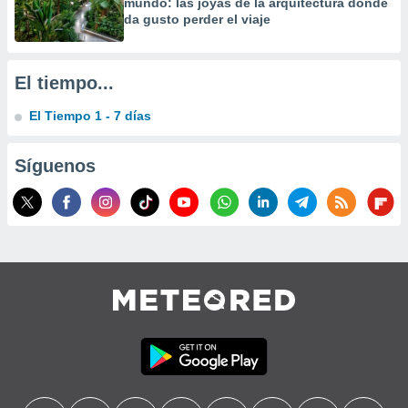
mundo: las joyas de la arquitectura donde
precisa e
da gusto perder el viaje
ión mediante
, publicidad
El tiempo...
dos,
El Tiempo 1 - 7 días
 publicidad
,
ón de
Síguenos
 desarrollo
s.
tros 1199
ios