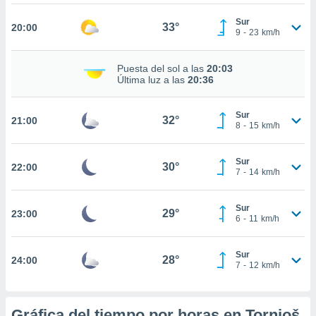
te
 de que
Sur
33°
20:00
talarán
9
-
23
km/h
e sean
para
Puesta del sol a las
20:03
a
Última luz a las
20:36
por el sitio
o se
cookies para
Sur
32°
21:00
8
-
15
km/h
nto ni para
licidad o
Sur
30°
22:00
7
-
14
km/h
ado, aunque
sualizar
general no
Sur
29°
23:00
ada. Puedes
6
-
11
km/h
 instalación
y acceder a
Sur
io web a
28°
24:00
7
-
12
km/h
ste abono
 botón
.
Gráfica del tiempo por horas en Tornjoš