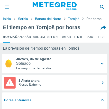
privacidad
o de
Inicio
Serbia
Banato del Norte
Tornjoš
Por horas
tiempo.com)
borado por
El tiempo en Tornjoš por horas
es para
ue la
HOY
MAÑANA
SÁB. 08
DOM. 09
LUN. 10
MAR. 11
MIÉ. 12
JUE. 13
VIE.
 que se
e calidad.
eder a este
La previsión del tiempo por horas en Tornjoš
ediante las
opciones:
Jueves, 06 de agosto
Soleado
ookies y
La mayor parte del día
e forma
1 Alerta ahora
d digital
Riesgo Extremo
ada, basada
mación
ediante
Horas anteriores
ecnologías
nos permite