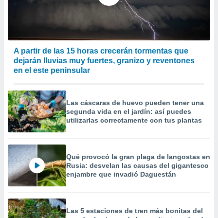
 la
da, crear un
personalizar
o, uso de
A partir de las 15 horas crecerán tormentas que
a la
dejarán lluvias muy fuertes, granizo y reventones
e contenido
en el este peninsular
do, medir el
 de la
medir el
 del
Las cáscaras de huevo pueden tener una
 comprender
segunda vida en el jardín: así puedes
 través de
utilizarlas correctamente con tus plantas
s o a través
nación de
edentes de
fuentes,
Qué provocó la gran plaga de langostas en
y mejora de
Rusia: desvelan las causas del gigantesco
os, uso de
enjambre que invadió Daguestán
ados con el
 seleccionar
o.
Las 5 estaciones de tren más bonitas del
calización