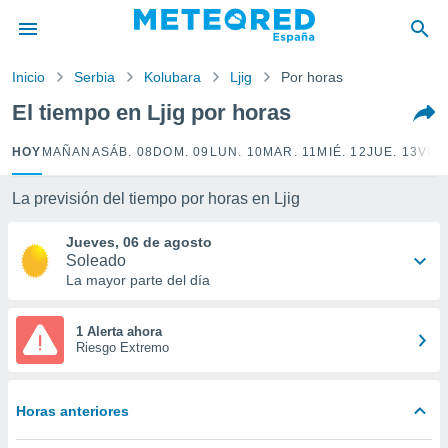
privacidad
o de
Inicio
Serbia
Kolubara
Ljig
Por horas
tiempo.com)
borado por
El tiempo en Ljig por horas
es para
ue la
HOY
MAÑANA
SÁB. 08
DOM. 09
LUN. 10
MAR. 11
MIÉ. 12
JUE. 13
VIE.
 que se
e calidad.
eder a este
La previsión del tiempo por horas en Ljig
ediante las
opciones:
Jueves, 06 de agosto
Soleado
ookies y
La mayor parte del día
e forma
1 Alerta ahora
d digital
Riesgo Extremo
ada, basada
mación
ediante
Horas anteriores
ecnologías
nos permite