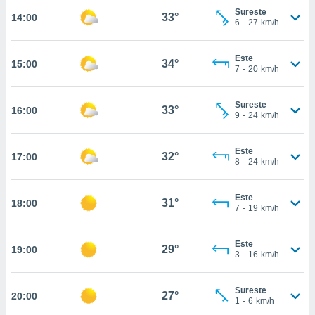
estra
Sureste
33°
14:00
ara seguir
6
-
27
km/h
e contenido
stándares
ACEPTAR
sin coste.
Este
34°
15:00
Y
7
-
20
km/h
CONTINUAR
 botón
continuar",
Sureste
der a la
33°
16:00
CONFIGURACIÓN
9
-
24
km/h
ndo la
 de todas
, ya sean
Este
32°
17:00
de nuestros
8
-
24
km/h
 nos
Este
 y análisis
31°
18:00
7
-
19
km/h
tamiento en
b, así como
un perfil
Este
29°
19:00
para
3
-
16
km/h
ublicidad y
Sureste
do en
27°
20:00
1
-
6
km/h
 mismo.