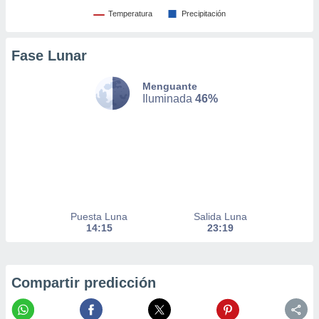
Temperatura
Precipitación
nto,
cios
Fase Lunar
kies,
ores únicos
as similares
Menguante
Iluminada
46%
nar,
rocesar
onales como
 este sitio
recciones IP
ficadores de
 posible
s
 traten tus
Puesta Luna
Salida Luna
nales en
14:15
23:19
 interés
go a lo que
nerte. Para
retirar su
Compartir predicción
ento u
 de datos