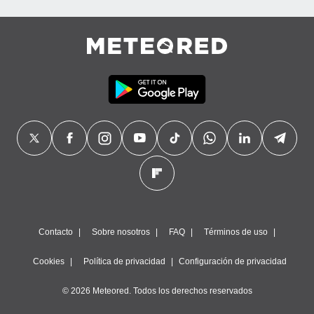
precisa e
ión mediante
, publicidad
dos,
 publicidad
,
ón de
 desarrollo
s.
tros 1199
ios
Contacto
Sobre nosotros
FAQ
Términos de uso
Cookies
Política de privacidad
Configuración de privacidad
© 2026 Meteored. Todos los derechos reservados