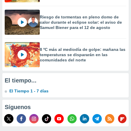
 la
da, crear un
Riesgo de tormentas en pleno domo de
personalizar
calor durante el eclipse solar: el aviso de
o, uso de
Samuel Biener para el 12 de agosto
a la
e contenido
do, medir el
 de la
8 ºC más al mediodía de golpe: mañana las
medir el
temperaturas se dispararán en las
 del
comunidades del norte
 comprender
 través de
s o a través
El tiempo...
nación de
edentes de
El Tiempo 1 - 7 días
fuentes,
y mejora de
os, uso de
Síguenos
ados con el
 seleccionar
o.
calización