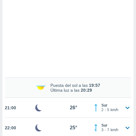
sultar más
 en nuestra
 Cookies
y
ualquier
ento
 botón
ación de
kies
 disponible
e nuestra
.
IVAMENTE,
Puesta del sol a las
19:57
Última luz a las
20:29
as
 a cookies
Sur
26°
21:00
 no aceptar
2
-
5
km/h
ón de
uedes
Sur
uestro sitio
25°
22:00
3
-
7
km/h
.com. En