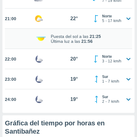
7
-
19
km/h
te
 de que
talarán
Norte
22°
21:00
e sean
5
-
17
km/h
para
a
Puesta del sol a las
21:25
por el sitio
Última luz a las
21:56
o se
cookies para
Norte
20°
22:00
nto ni para
3
-
12
km/h
licidad o
Sur
ado, aunque
19°
23:00
1
-
7
km/h
sualizar
general no
ada. Puedes
Sur
19°
24:00
 instalación
2
-
7
km/h
y acceder a
io web a
ste abono
Gráfica del tiempo por horas en
 botón
.
Santibañez