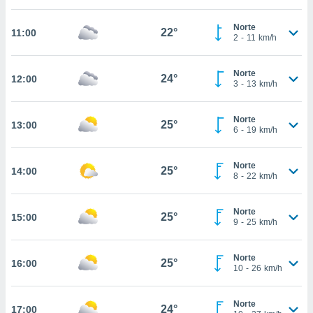
estra
ara seguir
Norte
e contenido
22°
11:00
2
-
11
km/h
stándares
ACEPTAR
sin coste.
Y
Norte
CONTINUAR
24°
12:00
 botón
3
-
13
km/h
continuar",
der a la
CONFIGURACIÓN
ndo la
Norte
25°
13:00
6
-
19
km/h
 de todas
, ya sean
de nuestros
Norte
25°
14:00
 nos
8
-
22
km/h
 y análisis
tamiento en
Norte
25°
15:00
9
-
25
km/h
b, así como
un perfil
para
Norte
25°
16:00
ublicidad y
10
-
26
km/h
do en
Norte
 mismo.
24°
17:00