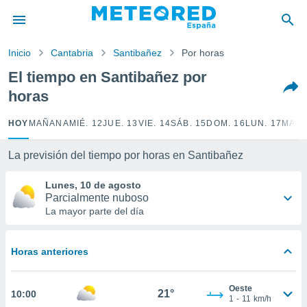
privacidad
o de
Inicio
Cantabria
Santibañez
Por horas
tiempo.com)
borado por
El tiempo en Santibañez por
es para
horas
ue la
 que se
e calidad.
HOY
MAÑANA
MIÉ. 12
JUE. 13
VIE. 14
SÁB. 15
DOM. 16
LUN. 17
MAR.
eder a este
ediante las
La previsión del tiempo por horas en Santibañez
opciones:
Lunes, 10 de agosto
ookies y
Parcialmente nuboso
e forma
La mayor parte del día
d digital
ada, basada
Horas anteriores
mación
ediante
ecnologías
Oeste
21°
10:00
nos permite
1
-
11
km/h