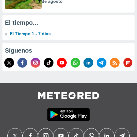
de agosto
precisa e
ión mediante
, publicidad
El tiempo...
dos,
El Tiempo 1 - 7 días
 publicidad
,
Síguenos
ón de
 desarrollo
s.
tros 1199
ios