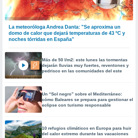
 la
da, crear un
personalizar
La meteoróloga Andrea Danta: "Se aproxima un
o, uso de
domo de calor que dejará temperaturas de 43 ºC y
a la
e contenido
noches tórridas en España"
do, medir el
 de la
medir el
Más de 50 l/m2: este lunes las tormentas
 del
dejarán lluvias muy fuertes, reventones y
 comprender
pedrisco en las comunidades del este
 través de
s o a través
nación de
edentes de
Un “Sol negro” sobre el Mediterráneo:
fuentes,
cómo Baleares se prepara para gestionar el
y mejora de
eclipse con turismo responsable
os, uso de
ados con el
 seleccionar
o.
10 refugios climáticos en Europa para huir
del calor extremo durante las vacaciones
calización