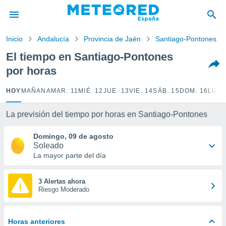
privacidad
o de
Inicio
Andalucía
Provincia de Jaén
Santiago-Pontones
tiempo.com)
borado por
El tiempo en Santiago-Pontones
es para
por horas
ue la
 que se
e calidad.
HOY
MAÑANA
MAR. 11
MIÉ. 12
JUE. 13
VIE. 14
SÁB. 15
DOM. 16
LUN.
eder a este
ediante las
La previsión del tiempo por horas en Santiago-Pontones
opciones:
Domingo, 09 de agosto
ookies y
Soleado
e forma
La mayor parte del día
d digital
ada, basada
3 Alertas ahora
Riesgo Moderado
mación
ediante
ecnologías
nos permite
Horas anteriores