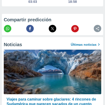
03:03
18:58
 la
da, crear un
personalizar
Compartir predicción
o, uso de
a la
e contenido
do, medir el
 de la
medir el
Noticias
Últimas noticias
 del
 comprender
 través de
s o a través
nación de
edentes de
fuentes,
y mejora de
os, uso de
ados con el
 seleccionar
o.
Viajes para caminar sobre glaciares: 4 rincones de
calización
Sudamérica que parecen sacados de un cuento