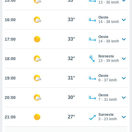
33°
15:00
te
13
-
36
km/h
 de que
talarán
Oeste
e sean
33°
16:00
14
-
38
km/h
para
a
por el sitio
Oeste
33°
17:00
o se
14
-
38
km/h
cookies para
Noroeste
nto ni para
32°
18:00
13
-
39
km/h
licidad o
ado, aunque
Oeste
31°
19:00
sualizar
9
-
37
km/h
general no
ada. Puedes
Oeste
 instalación
30°
20:00
7
-
31
km/h
y acceder a
io web a
ste abono
Suroeste
27°
21:00
3
-
23
km/h
 botón
.