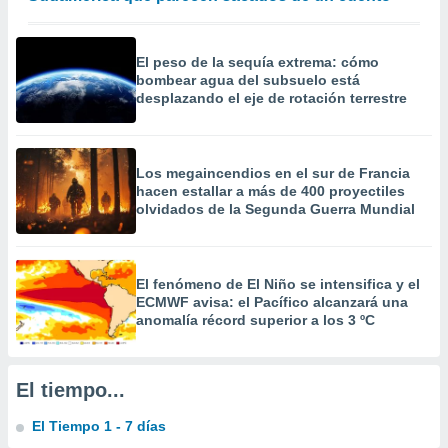
precisa e
ión mediante
El peso de la sequía extrema: cómo
, publicidad
bombear agua del subsuelo está
desplazando el eje de rotación terrestre
dos,
 publicidad
,
ón de
Los megaincendios en el sur de Francia
 desarrollo
hacen estallar a más de 400 proyectiles
s.
olvidados de la Segunda Guerra Mundial
tros 1199
ios
El fenómeno de El Niño se intensifica y el
ECMWF avisa: el Pacífico alcanzará una
anomalía récord superior a los 3 ºC
El tiempo...
El Tiempo 1 - 7 días