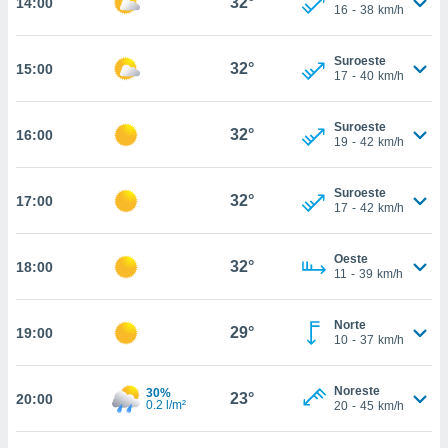
32°
14:00
estra
16
-
38
km/h
ara seguir
e contenido
Suroeste
stándares
32°
15:00
ACEPTAR
17
-
40
km/h
sin coste.
Y
CONTINUAR
 botón
Suroeste
continuar",
32°
16:00
19
-
42
km/h
der a la
CONFIGURACIÓN
ndo la
 de todas
Suroeste
32°
17:00
, ya sean
17
-
42
km/h
de nuestros
 nos
Oeste
32°
18:00
11
-
39
km/h
 y análisis
tamiento en
b, así como
Norte
29°
19:00
10
-
37
km/h
un perfil
para
ublicidad y
Noreste
30%
23°
20:00
0.2 l/m²
20
-
45
km/h
do en
 mismo.