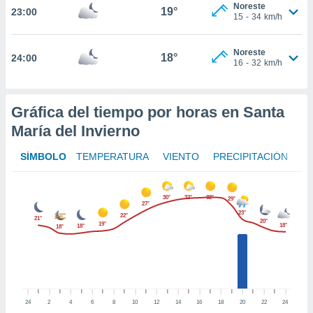
te
Noreste
19°
23:00
15
-
34
km/h
 de que
talarán
e sean
Noreste
18°
para
24:00
16
-
32
km/h
a
por el sitio
o se
Gráfica del tiempo por horas en Santa
cookies para
María del Invierno
nto ni para
licidad o
SÍMBOLO
TEMPERATURA
VIENTO
PRECIPITACIÓN
ado, aunque
sualizar
30°
32°
32°
29°
general no
27°
23°
ada. Puedes
22°
21°
20°
19°
18°
18°
18°
 instalación
y acceder a
io web a
ste abono
 botón
.
24
2
4
6
8
10
12
14
16
18
20
22
24