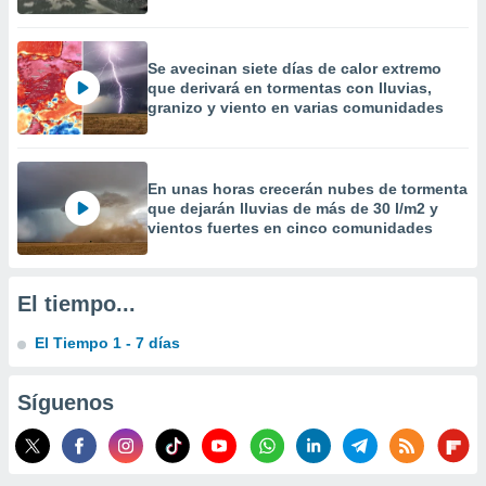
 la
da, crear un
Se avecinan siete días de calor extremo
personalizar
que derivará en tormentas con lluvias,
o, uso de
granizo y viento en varias comunidades
a la
e contenido
do, medir el
 de la
En unas horas crecerán nubes de tormenta
medir el
que dejarán lluvias de más de 30 l/m2 y
 del
vientos fuertes en cinco comunidades
 comprender
 través de
s o a través
El tiempo...
nación de
edentes de
El Tiempo 1 - 7 días
fuentes,
y mejora de
os, uso de
Síguenos
ados con el
 seleccionar
o.
calización