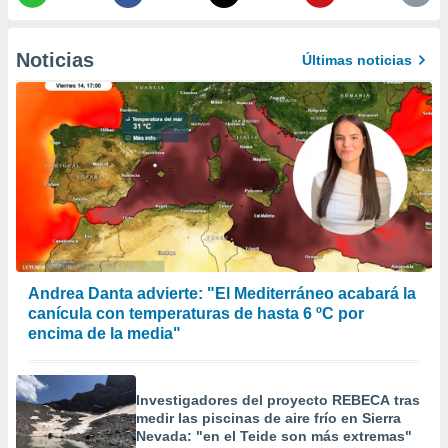
er momento
ic en
o en
Noticias
Últimas noticias
 Cookies
en
eb.
y
socios
el
to de
la
 en un
Andrea Danta advierte: "El Mediterráneo acabará la
 y/o acceder
canícula con temperaturas de hasta 6 ºC por
 de datos
encima de la media"
ara
 anuncios
ar perfiles
Investigadores del proyecto REBECA tras
idad
medir las piscinas de aire frío en Sierra
a, utilizar
Nevada: "en el Teide son más extremas"
a