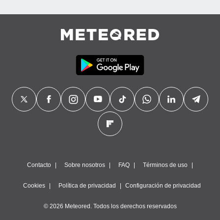
precisa e
ión mediante
, publicidad
dos,
 publicidad
,
ón de
 desarrollo
s.
tros 1199
ios
Contacto
Sobre nosotros
FAQ
Términos de uso
Cookies
Política de privacidad
Configuración de privacidad
© 2026 Meteored. Todos los derechos reservados