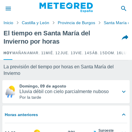
privacidad
o de
Inicio
Castilla y León
Provincia de Burgos
Santa María de
tiempo.com)
borado por
El tiempo en Santa María del
es para
Invierno por horas
ue la
 que se
e calidad.
HOY
MAÑANA
MAR. 11
MIÉ. 12
JUE. 13
VIE. 14
SÁB. 15
DOM. 16
LUN.
eder a este
ediante las
La previsión del tiempo por horas en Santa María del
opciones:
Invierno
ookies y
Domingo, 09 de agosto
e forma
Lluvia débil con cielo parcialmente nuboso
Por la tarde
d digital
ada, basada
mación
Horas anteriores
ediante
ecnologías
nos permite
Suroeste