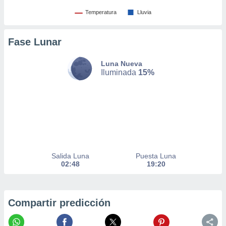
nto,
Temperatura
Lluvia
cios
Fase Lunar
kies,
ores únicos
as similares
Luna Nueva
nar,
Iluminada
15%
rocesar
onales como
 este sitio
recciones IP
ficadores de
 posible
s
 traten tus
Salida Luna
Puesta Luna
nales en
02:48
19:20
 interés
go a lo que
nerte. Para
retirar su
Compartir predicción
ento u
 de datos