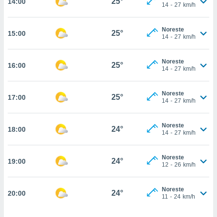
25°
14:00
estra
14
-
27
km/h
ara seguir
e contenido
Noreste
stándares
25°
15:00
ACEPTAR
14
-
27
km/h
sin coste.
Y
CONTINUAR
 botón
Noreste
continuar",
25°
16:00
14
-
27
km/h
der a la
CONFIGURACIÓN
ndo la
 de todas
Noreste
25°
17:00
, ya sean
14
-
27
km/h
de nuestros
 nos
Noreste
24°
18:00
14
-
27
km/h
 y análisis
tamiento en
b, así como
Noreste
24°
19:00
12
-
26
km/h
un perfil
para
ublicidad y
Noreste
24°
20:00
11
-
24
km/h
do en
 mismo.