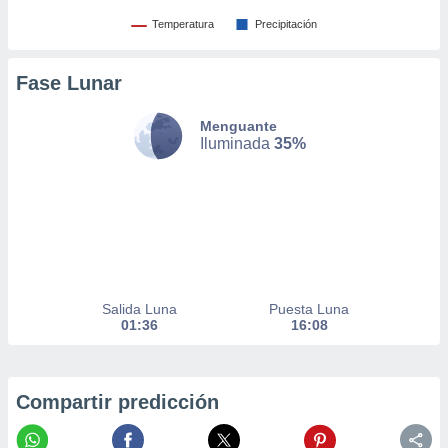
nto,
Temperatura
Precipitación
cios
Fase Lunar
kies,
ores únicos
as similares
Menguante
nar,
Iluminada
35%
rocesar
onales como
 este sitio
recciones IP
ficadores de
 posible
s
 traten tus
Salida Luna
Puesta Luna
nales en
01:36
16:08
 interés
go a lo que
nerte. Para
retirar su
Compartir predicción
ento u
 de datos