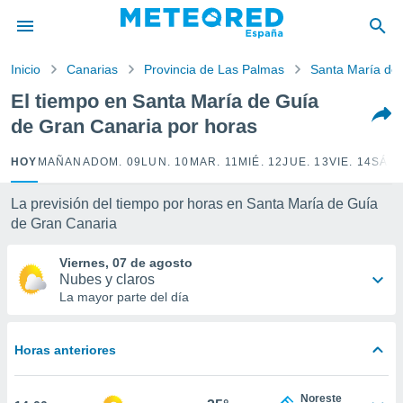
privacidad
o de
Inicio
Canarias
Provincia de Las Palmas
Santa María de
tiempo.com)
borado por
El tiempo en Santa María de Guía
es para
de Gran Canaria por horas
ue la
 que se
e calidad.
HOY
MAÑANA
DOM. 09
LUN. 10
MAR. 11
MIÉ. 12
JUE. 13
VIE. 14
SÁB.
eder a este
ediante las
La previsión del tiempo por horas en Santa María de Guía
opciones:
de Gran Canaria
ookies y
Viernes, 07 de agosto
e forma
Nubes y claros
La mayor parte del día
d digital
ada, basada
mación
Horas anteriores
ediante
ecnologías
nos permite
Noreste