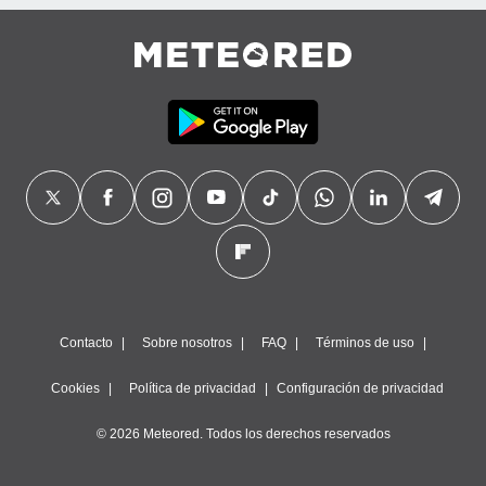
precisa e
ión mediante
, publicidad
dos,
 publicidad
,
ón de
 desarrollo
s.
tros 1199
ios
Contacto
Sobre nosotros
FAQ
Términos de uso
Cookies
Política de privacidad
Configuración de privacidad
© 2026 Meteored. Todos los derechos reservados