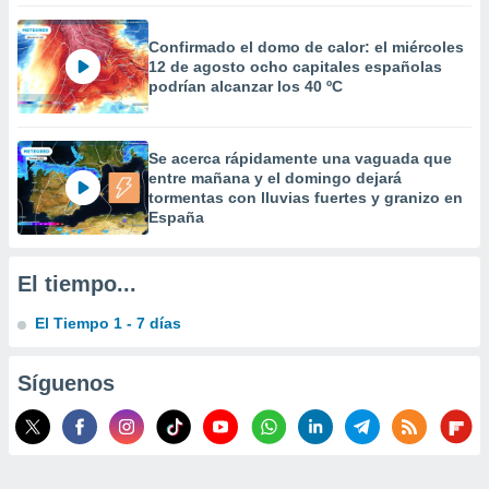
 la
Confirmado el domo de calor: el miércoles
da, crear un
12 de agosto ocho capitales españolas
personalizar
podrían alcanzar los 40 ºC
o, uso de
a la
e contenido
Se acerca rápidamente una vaguada que
do, medir el
entre mañana y el domingo dejará
 de la
tormentas con lluvias fuertes y granizo en
medir el
España
 del
 comprender
 través de
El tiempo...
s o a través
nación de
El Tiempo 1 - 7 días
edentes de
fuentes,
y mejora de
Síguenos
os, uso de
ados con el
 seleccionar
o.
calización