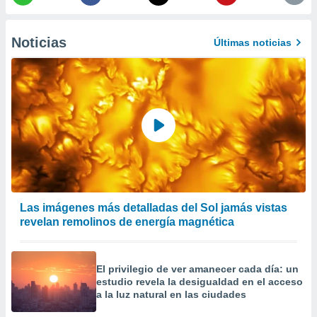
er momento
ic en
o en
Noticias
Últimas noticias
 Cookies
en
eb.
y
socios
el
to de
la
 en un
Las imágenes más detalladas del Sol jamás vistas
 y/o acceder
revelan remolinos de energía magnética
 de datos
ara
 anuncios
El privilegio de ver amanecer cada día: un
ar perfiles
estudio revela la desigualdad en el acceso
idad
a la luz natural en las ciudades
a, utilizar
a