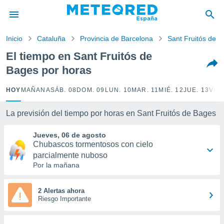
privacidad
o de
Inicio
Cataluña
Provincia de Barcelona
Sant Fruitós de 
tiempo.com)
borado por
El tiempo en Sant Fruitós de
es para
Bages por horas
ue la
 que se
e calidad.
HOY
MAÑANA
SÁB. 08
DOM. 09
LUN. 10
MAR. 11
MIÉ. 12
JUE. 13
VIE.
eder a este
ediante las
La previsión del tiempo por horas en Sant Fruitós de Bages
opciones:
Jueves, 06 de agosto
ookies y
Chubascos tormentosos con cielo
e forma
parcialmente nuboso
Por la mañana
d digital
ada, basada
mación
2 Alertas ahora
ediante
Riesgo Importante
ecnologías
nos permite