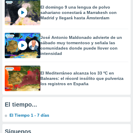
 la
El domingo 9 una lengua de polvo
sahariano conectará a Marrakesh con
da, crear un
Madrid y llegará hasta Ámsterdam
personalizar
o, uso de
a la
José Antonio Maldonado advierte de un
e contenido
sábado muy tormentoso y señala las
do, medir el
comunidades donde puede llover con
 de la
intensidad
medir el
 del
 comprender
 través de
El Mediterráneo alcanza los 33 ºC en
s o a través
Baleares: el récord insólito que pulveriza
nación de
los registros en España
edentes de
fuentes,
y mejora de
El tiempo...
os, uso de
ados con el
El Tiempo 1 - 7 días
 seleccionar
o.
Síguenos
calización