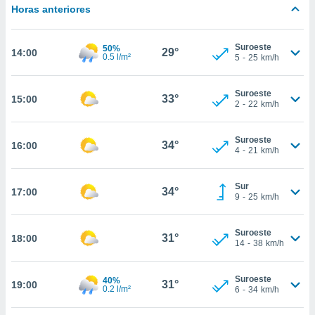
estra
Horas anteriores
ara seguir
e contenido
stándares
Suroeste
50%
ACEPTAR
29°
14:00
0.5 l/m²
sin coste.
5
-
25
km/h
Y
CONTINUAR
 botón
continuar",
Suroeste
33°
15:00
2
-
22
km/h
der a la
CONFIGURACIÓN
ndo la
 de todas
Suroeste
34°
16:00
, ya sean
4
-
21
km/h
de nuestros
 nos
Sur
34°
17:00
9
-
25
km/h
 y análisis
tamiento en
b, así como
Suroeste
31°
18:00
un perfil
14
-
38
km/h
para
ublicidad y
Suroeste
40%
31°
19:00
0.2 l/m²
6
-
34
km/h
do en
 mismo.