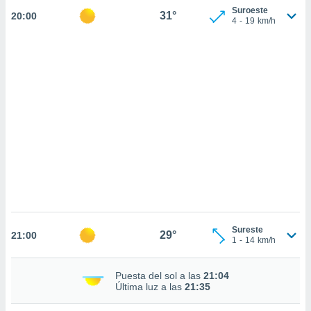
sultar más
Suroeste
31°
20:00
 en nuestra
4
-
19
km/h
 Cookies
y
ualquier
ento
 botón
ación de
kies
 disponible
e nuestra
.
IVAMENTE,
as
Sureste
 a cookies
29°
21:00
1
-
14
km/h
 no aceptar
ón de
Puesta del sol a las
21:04
uedes
Última luz a las
21:35
uestro sitio
.com. En