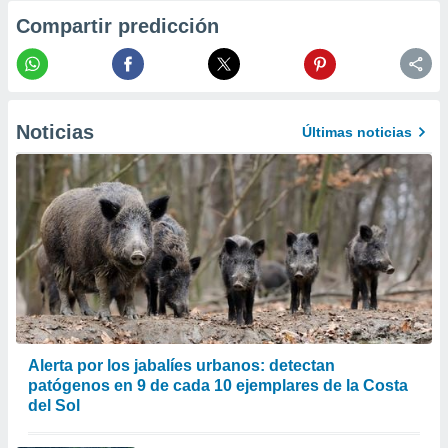
er momento
Compartir predicción
ic en
o en
 Cookies
en
eb.
Noticias
Últimas noticias
y
socios
el
to de
la
 en un
 y/o acceder
 de datos
ara
Alerta por los jabalíes urbanos: detectan
 anuncios
ar perfiles
patógenos en 9 de cada 10 ejemplares de la Costa
idad
del Sol
a, utilizar
a