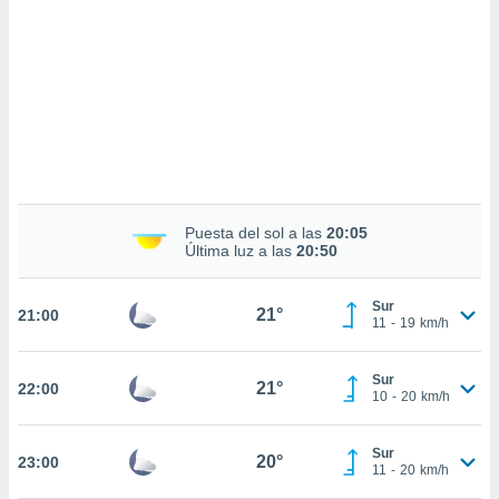
sultar más
 en nuestra
 Cookies
y
ualquier
ento
 botón
ación de
kies
 disponible
e nuestra
Puesta del sol a las
20:05
.
Última luz a las
20:50
IVAMENTE,
Sur
21°
21:00
11
-
19
km/h
as
 a cookies
Sur
21°
22:00
10
-
20
km/h
 no aceptar
ón de
uedes
Sur
20°
23:00
uestro sitio
11
-
20
km/h
.com. En