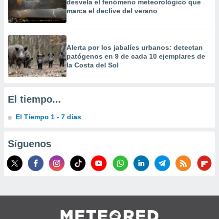
desvela el fenómeno meteorológico que
 la
marca el declive del verano
da, crear un
personalizar
o, uso de
Alerta por los jabalíes urbanos: detectan
a la
patógenos en 9 de cada 10 ejemplares de
e contenido
la Costa del Sol
do, medir el
 de la
medir el
El tiempo...
 del
 comprender
El Tiempo 1 - 7 días
 través de
s o a través
nación de
Síguenos
edentes de
fuentes,
y mejora de
os, uso de
ados con el
 seleccionar
o.
calización