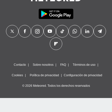
precisa e
ión mediante
, publicidad
dos,
 publicidad
,
ón de
 desarrollo
s.
tros 1199
ios
Contacto
Sobre nosotros
FAQ
Términos de uso
Cookies
Política de privacidad
Configuración de privacidad
© 2026 Meteored. Todos los derechos reservados