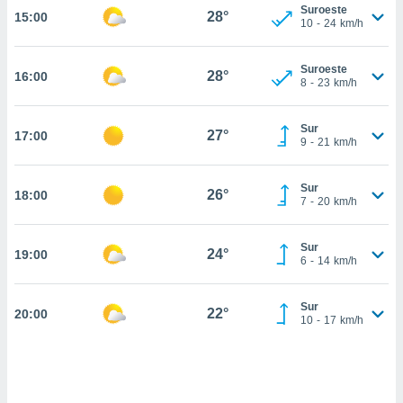
estra
Suroeste
28°
15:00
ara seguir
10
-
24
km/h
e contenido
stándares
ACEPTAR
Suroeste
sin coste.
28°
16:00
Y
8
-
23
km/h
CONTINUAR
 botón
continuar",
Sur
27°
17:00
der a la
CONFIGURACIÓN
9
-
21
km/h
ndo la
 de todas
, ya sean
Sur
26°
18:00
7
-
20
km/h
de nuestros
 nos
Sur
24°
19:00
 y análisis
6
-
14
km/h
tamiento en
b, así como
un perfil
Sur
22°
20:00
10
-
17
km/h
para
ublicidad y
do en
 mismo.