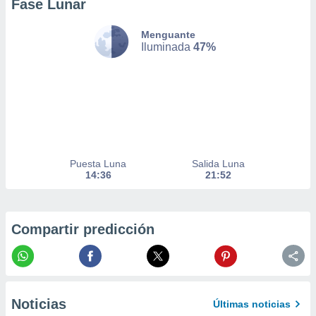
Fase Lunar
nto,
Menguante
cios
Iluminada
47%
kies,
ores únicos
as similares
nar,
rocesar
onales como
 este sitio
recciones IP
Puesta Luna
Salida Luna
ficadores de
14:36
21:52
 posible
s
 traten tus
nales en
Compartir predicción
 interés
go a lo que
nerte. Para
retirar su
ento u
Noticias
Últimas noticias
 de datos