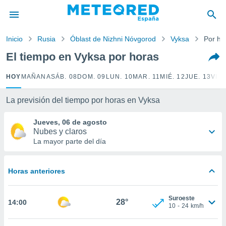
privacidad
o de
Inicio
Rusia
Óblast de Nizhni Nóvgorod
Vyksa
Por ho
tiempo.com)
borado por
El tiempo en Vyksa por horas
es para
ue la
HOY
MAÑANA
SÁB. 08
DOM. 09
LUN. 10
MAR. 11
MIÉ. 12
JUE. 13
VIE.
 que se
e calidad.
eder a este
La previsión del tiempo por horas en Vyksa
ediante las
opciones:
Jueves, 06 de agosto
Nubes y claros
ookies y
La mayor parte del día
e forma
Horas anteriores
d digital
ada, basada
mación
Suroeste
ediante
28°
14:00
10
-
24
km/h
ecnologías
nos permite