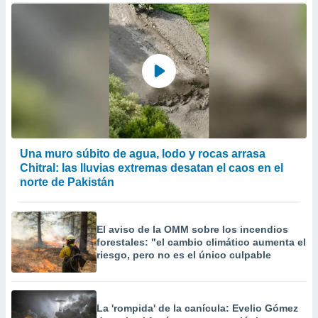
er momento
ic en
o en
 Cookies
en
eb.
y
socios
el
Una muro súbito de agua, lodo y rocas arrasa
to de
Chitral: las lluvias extremas desatan el caos en el
norte de Pakistán
la
 en un
 y/o acceder
El aviso de la OMM sobre los incendios
 de datos
forestales: "el cambio climático aumenta el
ara
riesgo, pero no es el único culpable
 anuncios
ar perfiles
idad
a, utilizar
La 'rompida' de la canícula: Evelio Gómez
a