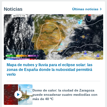
er momento
ic en
Noticias
Últimas noticias
o en
 Cookies
en
eb.
y
socios
el
to de
la
Mapa de nubes y lluvia para el eclipse solar: las
 en un
zonas de España donde la nubosidad permitirá
 y/o acceder
verlo
 de datos
ara
 anuncios
Domo de calor: la ciudad de Zaragoza
ar perfiles
puede encadenar cuatro mediodías con
idad
más de 40 ºC
a, utilizar
a