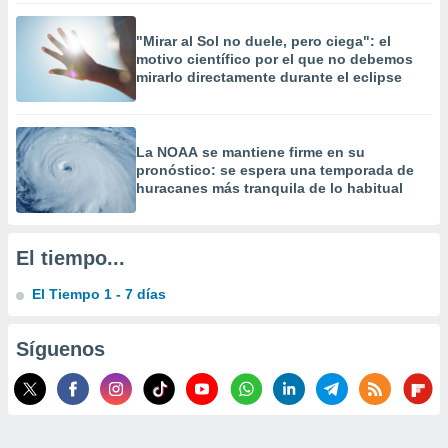
 la
"Mirar al Sol no duele, pero ciega": el
da, crear un
motivo científico por el que no debemos
personalizar
mirarlo directamente durante el eclipse
o, uso de
a la
e contenido
do, medir el
La NOAA se mantiene firme en su
 de la
pronóstico: se espera una temporada de
medir el
huracanes más tranquila de lo habitual
 del
 comprender
 través de
El tiempo...
s o a través
nación de
El Tiempo 1 - 7 días
edentes de
fuentes,
y mejora de
Síguenos
os, uso de
ados con el
 seleccionar
o.
calización