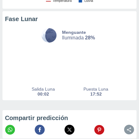
Temperatura
Lluvia
nto,
Fase Lunar
cios
kies,
ores únicos
Menguante
as similares
Iluminada
28%
nar,
rocesar
onales como
 este sitio
recciones IP
ficadores de
 posible
s
Salida Luna
Puesta Luna
 traten tus
00:02
17:52
nales en
 interés
go a lo que
nerte. Para
Compartir predicción
retirar su
ento u
 de datos