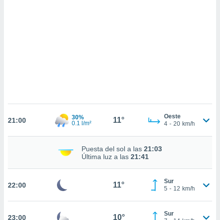
sultar más
 en nuestra
 Cookies
y
ualquier
ento
 botón
ación de
kies
 disponible
e nuestra
.
Oeste
30%
11°
21:00
0.1 l/m²
4
-
20
km/h
IVAMENTE,
Puesta del sol a las
21:03
as
Última luz a las
21:41
 a cookies
 no aceptar
Sur
11°
22:00
ón de
5
-
12
km/h
uedes
uestro sitio
.com. En
Sur
10°
23:00