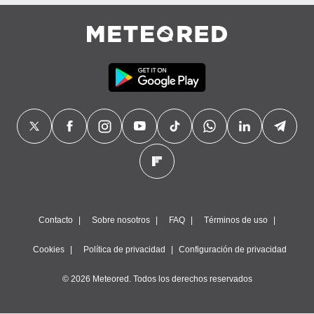
precisa e
ión mediante
, publicidad
dos,
 publicidad
,
ón de
 desarrollo
s.
tros 1199
ios
Contacto
Sobre nosotros
FAQ
Términos de uso
Cookies
Política de privacidad
Configuración de privacidad
© 2026 Meteored. Todos los derechos reservados