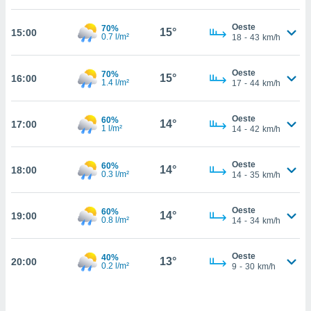
estra
ara seguir
Oeste
70%
e contenido
15°
15:00
0.7 l/m²
18
-
43
km/h
stándares
ACEPTAR
sin coste.
Y
Oeste
70%
CONTINUAR
15°
16:00
 botón
1.4 l/m²
17
-
44
km/h
continuar",
der a la
CONFIGURACIÓN
ndo la
Oeste
60%
14°
17:00
1 l/m²
14
-
42
km/h
 de todas
, ya sean
de nuestros
Oeste
60%
14°
18:00
 nos
0.3 l/m²
14
-
35
km/h
 y análisis
tamiento en
Oeste
60%
14°
19:00
0.8 l/m²
14
-
34
km/h
b, así como
un perfil
para
Oeste
40%
13°
20:00
ublicidad y
0.2 l/m²
9
-
30
km/h
do en
 mismo.