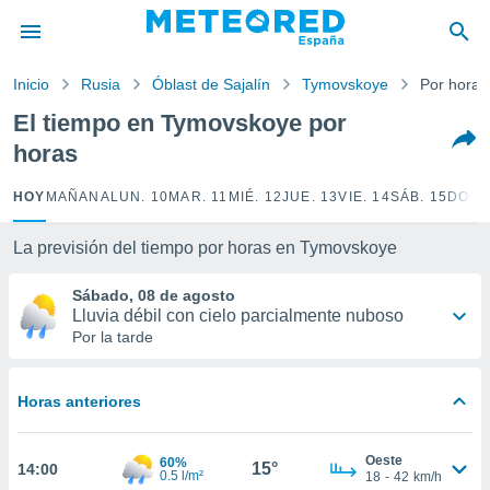
privacidad
o de
Inicio
Rusia
Óblast de Sajalín
Tymovskoye
Por horas
tiempo.com)
borado por
El tiempo en Tymovskoye por
es para
horas
ue la
 que se
e calidad.
HOY
MAÑANA
LUN. 10
MAR. 11
MIÉ. 12
JUE. 13
VIE. 14
SÁB. 15
DOM.
eder a este
ediante las
La previsión del tiempo por horas en Tymovskoye
opciones:
Sábado, 08 de agosto
ookies y
Lluvia débil con cielo parcialmente nuboso
e forma
Por la tarde
d digital
ada, basada
Horas anteriores
mación
ediante
ecnologías
Oeste
60%
15°
14:00
nos permite
0.5 l/m²
18
-
42
km/h