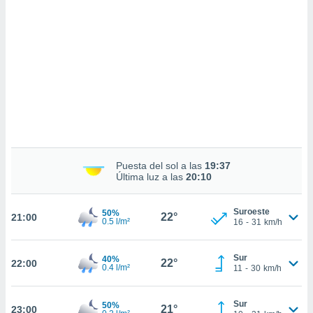
sultar más
 en nuestra
 Cookies
y
ualquier
ento
 botón
ación de
kies
 disponible
e nuestra
.
Puesta del sol a las
19:37
Última luz a las
20:10
IVAMENTE,
Suroeste
50%
22°
21:00
as
0.5 l/m²
16
-
31
km/h
 a cookies
 no aceptar
Sur
40%
22°
22:00
ón de
0.4 l/m²
11
-
30
km/h
uedes
uestro sitio
.com. En
Sur
50%
21°
23:00