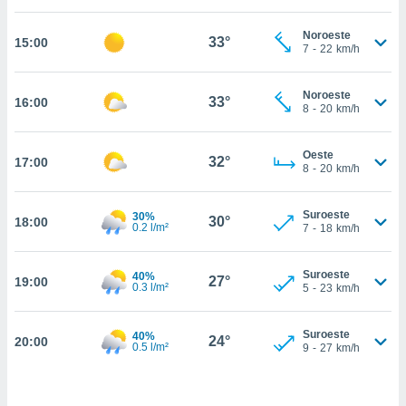
estra
ara seguir
Noroeste
e contenido
33°
15:00
7
-
22
km/h
stándares
ACEPTAR
sin coste.
Y
Noroeste
CONTINUAR
33°
16:00
 botón
8
-
20
km/h
continuar",
der a la
CONFIGURACIÓN
ndo la
Oeste
32°
17:00
8
-
20
km/h
 de todas
, ya sean
de nuestros
Suroeste
30%
30°
18:00
 nos
0.2 l/m²
7
-
18
km/h
 y análisis
tamiento en
Suroeste
40%
27°
19:00
0.3 l/m²
5
-
23
km/h
b, así como
un perfil
para
Suroeste
40%
24°
20:00
ublicidad y
0.5 l/m²
9
-
27
km/h
do en
 mismo.