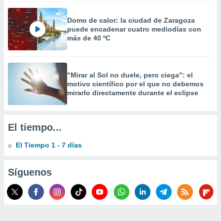
 la
Domo de calor: la ciudad de Zaragoza
da, crear un
puede encadenar cuatro mediodías con
personalizar
más de 40 ºC
o, uso de
a la
e contenido
do, medir el
"Mirar al Sol no duele, pero ciega": el
 de la
motivo científico por el que no debemos
medir el
mirarlo directamente durante el eclipse
 del
 comprender
 través de
El tiempo...
s o a través
nación de
El Tiempo 1 - 7 días
edentes de
fuentes,
y mejora de
Síguenos
os, uso de
ados con el
 seleccionar
o.
calización