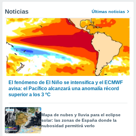
er momento
ic en
Noticias
Últimas noticias
o en
 Cookies
en
eb.
y
socios
el
to de
la
El fenómeno de El Niño se intensifica y el ECMWF
 en un
avisa: el Pacífico alcanzará una anomalía récord
 y/o acceder
superior a los 3 ºC
 de datos
ara
 anuncios
Mapa de nubes y lluvia para el eclipse
ar perfiles
solar: las zonas de España donde la
idad
nubosidad permitirá verlo
a, utilizar
a