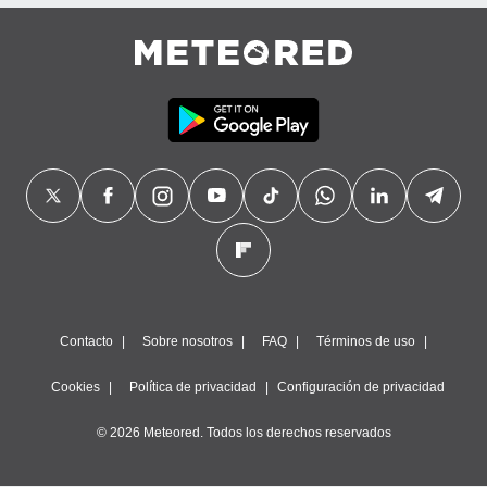
precisa e
ión mediante
, publicidad
dos,
 publicidad
,
ón de
 desarrollo
s.
tros 1199
ios
Contacto
Sobre nosotros
FAQ
Términos de uso
Cookies
Política de privacidad
Configuración de privacidad
© 2026 Meteored. Todos los derechos reservados