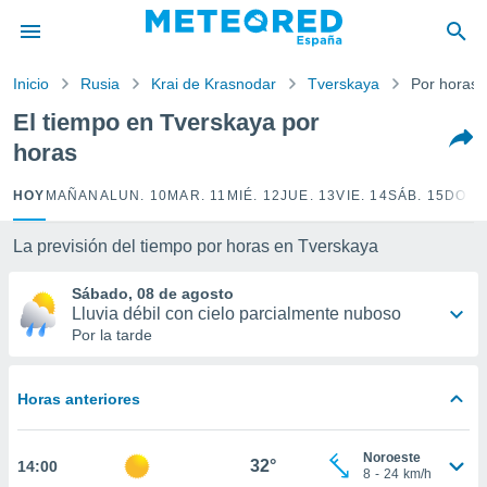
privacidad
o de
Inicio
Rusia
Krai de Krasnodar
Tverskaya
Por horas
tiempo.com)
borado por
El tiempo en Tverskaya por
es para
horas
ue la
 que se
e calidad.
HOY
MAÑANA
LUN. 10
MAR. 11
MIÉ. 12
JUE. 13
VIE. 14
SÁB. 15
DOM.
eder a este
ediante las
La previsión del tiempo por horas en Tverskaya
opciones:
Sábado, 08 de agosto
ookies y
Lluvia débil con cielo parcialmente nuboso
e forma
Por la tarde
d digital
ada, basada
Horas anteriores
mación
ediante
ecnologías
Noroeste
32°
14:00
nos permite
8
-
24
km/h