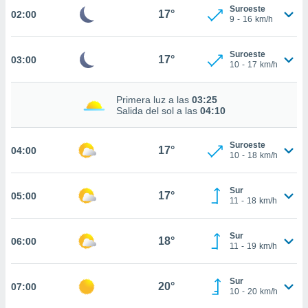
estra
Suroeste
17°
02:00
ara seguir
9
-
16
km/h
e contenido
stándares
ACEPTAR
Suroeste
sin coste.
17°
03:00
Y
10
-
17
km/h
CONTINUAR
 botón
continuar",
Primera luz a las
03:25
der a la
CONFIGURACIÓN
Salida del sol a las
04:10
ndo la
 de todas
, ya sean
Suroeste
17°
04:00
10
-
18
km/h
de nuestros
 nos
Sur
17°
 y análisis
05:00
11
-
18
km/h
tamiento en
b, así como
un perfil
Sur
18°
06:00
11
-
19
km/h
para
ublicidad y
Sur
20°
07:00
do en
10
-
20
km/h
 mismo.