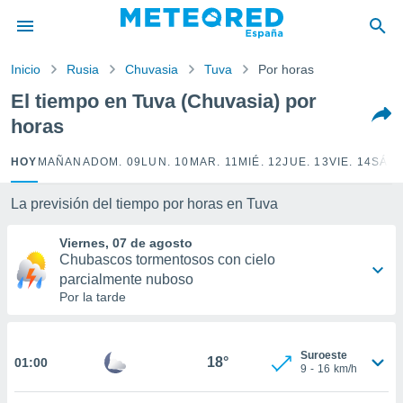
privacidad
o de
Inicio
Rusia
Chuvasia
Tuva
Por horas
tiempo.com)
borado por
El tiempo en Tuva (Chuvasia) por
es para
horas
ue la
 que se
e calidad.
HOY
MAÑANA
DOM. 09
LUN. 10
MAR. 11
MIÉ. 12
JUE. 13
VIE. 14
SÁB.
eder a este
ediante las
La previsión del tiempo por horas en Tuva
opciones:
Viernes, 07 de agosto
ookies y
Chubascos tormentosos con cielo
e forma
parcialmente nuboso
Por la tarde
d digital
ada, basada
mación
Suroeste
ediante
18°
01:00
9
-
16
km/h
ecnologías
nos permite