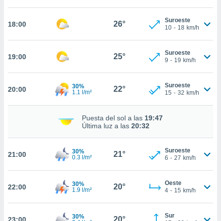
nto,
Suroeste
26°
18:00
10
-
18
km/h
cios
kies,
ores únicos
Suroeste
25°
19:00
as similares
9
-
19
km/h
nar,
rocesar
Suroeste
30%
onales como
22°
20:00
1.1 l/m²
15
-
32
km/h
 este sitio
recciones IP
ficadores de
Puesta del sol a las
19:47
 posible
Última luz a las
20:32
s
 traten tus
Suroeste
30%
nales en
21°
21:00
0.3 l/m²
6
-
27
km/h
 interés
go a lo que
nerte. Para
Oeste
30%
20°
22:00
1.9 l/m²
4
-
15
km/h
retirar su
ento u
Sur
30%
20°
 de datos
23:00