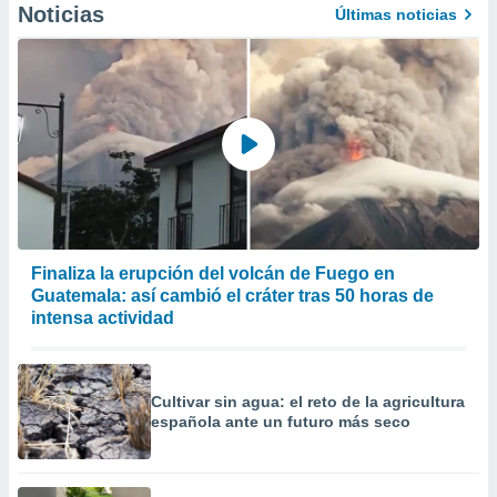
Noticias
Últimas noticias
precisa e
ión mediante
, publicidad
dos,
 publicidad
,
ón de
 desarrollo
s.
tros 1199
Finaliza la erupción del volcán de Fuego en
ios
Guatemala: así cambió el cráter tras 50 horas de
intensa actividad
Cultivar sin agua: el reto de la agricultura
española ante un futuro más seco