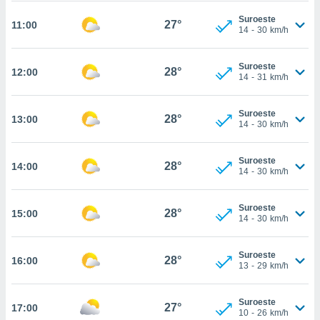
te
 de que
Suroeste
27°
11:00
14
-
30
km/h
talarán
e sean
para
Suroeste
28°
12:00
a
14
-
31
km/h
por el sitio
o se
cookies para
Suroeste
28°
13:00
14
-
30
km/h
nto ni para
licidad o
Suroeste
28°
14:00
14
-
30
km/h
ado, aunque
sualizar
general no
Suroeste
28°
15:00
14
-
30
km/h
ada. Puedes
 instalación
y acceder a
Suroeste
28°
16:00
io web a
13
-
29
km/h
ste abono
 botón
Suroeste
.
27°
17:00
10
-
26
km/h