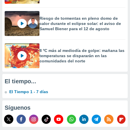
 la
da, crear un
Riesgo de tormentas en pleno domo de
personalizar
calor durante el eclipse solar: el aviso de
o, uso de
Samuel Biener para el 12 de agosto
a la
e contenido
do, medir el
 de la
8 ºC más al mediodía de golpe: mañana las
medir el
temperaturas se dispararán en las
 del
comunidades del norte
 comprender
 través de
s o a través
El tiempo...
nación de
edentes de
El Tiempo 1 - 7 días
fuentes,
y mejora de
os, uso de
Síguenos
ados con el
 seleccionar
o.
calización