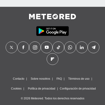
precisa e
ión mediante
, publicidad
dos,
 publicidad
,
ón de
 desarrollo
s.
tros 1199
ios
Contacto
Sobre nosotros
FAQ
Términos de uso
Cookies
Política de privacidad
Configuración de privacidad
© 2026 Meteored. Todos los derechos reservados