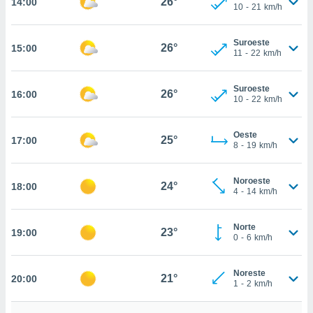
26°
14:00
estra
10
-
21
km/h
ara seguir
e contenido
Suroeste
stándares
26°
15:00
ACEPTAR
11
-
22
km/h
sin coste.
Y
CONTINUAR
 botón
Suroeste
continuar",
26°
16:00
10
-
22
km/h
der a la
CONFIGURACIÓN
ndo la
 de todas
Oeste
25°
17:00
, ya sean
8
-
19
km/h
de nuestros
 nos
Noroeste
24°
18:00
4
-
14
km/h
 y análisis
tamiento en
b, así como
Norte
23°
19:00
0
-
6
km/h
un perfil
para
ublicidad y
Noreste
21°
20:00
1
-
2
km/h
do en
 mismo.