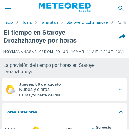
privacidad
o de
Inicio
Rusia
Tataristán
Staroye Drozhzhanoye
Por ho
tiempo.com)
borado por
El tiempo en Staroye
es para
Drozhzhanoye por horas
ue la
 que se
e calidad.
HOY
MAÑANA
SÁB. 08
DOM. 09
LUN. 10
MAR. 11
MIÉ. 12
JUE. 13
VIE.
eder a este
ediante las
La previsión del tiempo por horas en Staroye
opciones:
Drozhzhanoye
ookies y
Jueves, 06 de agosto
e forma
Nubes y claros
La mayor parte del día
d digital
ada, basada
mación
Horas anteriores
ediante
ecnologías
nos permite
Suroeste