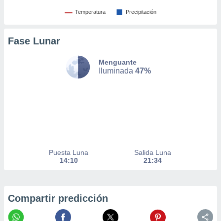
nto,
Temperatura
Precipitación
cios
Fase Lunar
kies,
ores únicos
as similares
Menguante
nar,
Iluminada
47%
rocesar
onales como
 este sitio
recciones IP
ficadores de
 posible
s
 traten tus
Puesta Luna
Salida Luna
nales en
14:10
21:34
 interés
go a lo que
nerte. Para
retirar su
Compartir predicción
ento u
 de datos