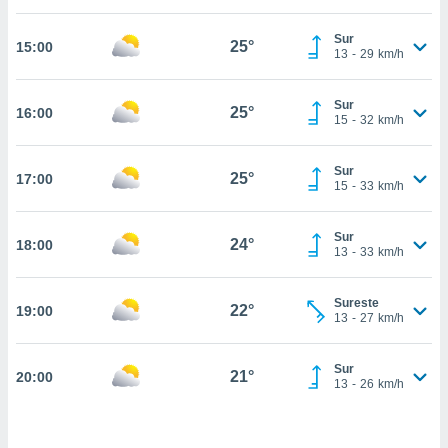
estra
ara seguir
Sur
e contenido
25°
15:00
13
-
29
km/h
stándares
ACEPTAR
sin coste.
Y
Sur
CONTINUAR
25°
16:00
 botón
15
-
32
km/h
continuar",
der a la
CONFIGURACIÓN
ndo la
Sur
25°
17:00
15
-
33
km/h
 de todas
, ya sean
de nuestros
Sur
24°
18:00
 nos
13
-
33
km/h
 y análisis
tamiento en
Sureste
22°
19:00
13
-
27
km/h
b, así como
un perfil
para
Sur
21°
20:00
ublicidad y
13
-
26
km/h
do en
 mismo.