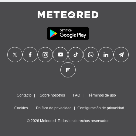
precisa e
ión mediante
, publicidad
dos,
 publicidad
,
ón de
 desarrollo
s.
tros 1199
ios
Contacto
Sobre nosotros
FAQ
Términos de uso
Cookies
Política de privacidad
Configuración de privacidad
© 2026 Meteored. Todos los derechos reservados