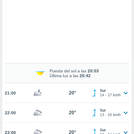
sultar más
 en nuestra
 Cookies
y
ualquier
ento
 botón
ación de
kies
 disponible
e nuestra
.
Puesta del sol a las
20:03
Última luz a las
20:42
IVAMENTE,
Sur
20°
21:00
as
14
-
27
km/h
 a cookies
 no aceptar
Sur
20°
22:00
ón de
13
-
26
km/h
uedes
uestro sitio
.com. En
Sur
20°
23:00