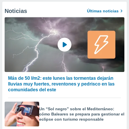
er momento
ic en
Noticias
Últimas noticias
o en
 Cookies
en
eb.
y
socios
el
to de
la
Más de 50 l/m2: este lunes las tormentas dejarán
 en un
lluvias muy fuertes, reventones y pedrisco en las
 y/o acceder
comunidades del este
 de datos
ara
 anuncios
Un “Sol negro” sobre el Mediterráneo:
ar perfiles
cómo Baleares se prepara para gestionar el
idad
eclipse con turismo responsable
a, utilizar
a