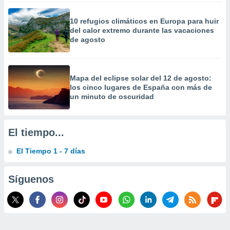
 la
10 refugios climáticos en Europa para huir
da, crear un
del calor extremo durante las vacaciones
personalizar
de agosto
o, uso de
a la
e contenido
do, medir el
Mapa del eclipse solar del 12 de agosto:
 de la
los cinco lugares de España con más de
medir el
un minuto de oscuridad
 del
 comprender
 través de
El tiempo...
s o a través
nación de
El Tiempo 1 - 7 días
edentes de
fuentes,
y mejora de
Síguenos
os, uso de
ados con el
 seleccionar
o.
calización