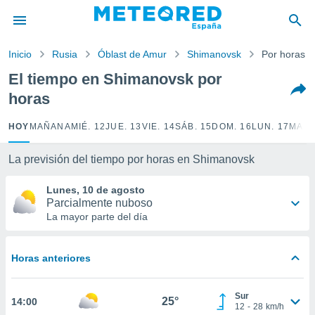
privacidad
o de
Inicio
Rusia
Óblast de Amur
Shimanovsk
Por horas
tiempo.com)
borado por
El tiempo en Shimanovsk por
es para
horas
ue la
 que se
e calidad.
HOY
MAÑANA
MIÉ. 12
JUE. 13
VIE. 14
SÁB. 15
DOM. 16
LUN. 17
MAR.
eder a este
ediante las
La previsión del tiempo por horas en Shimanovsk
opciones:
Lunes, 10 de agosto
ookies y
Parcialmente nuboso
e forma
La mayor parte del día
d digital
ada, basada
Horas anteriores
mación
ediante
ecnologías
Sur
25°
14:00
nos permite
12
-
28
km/h