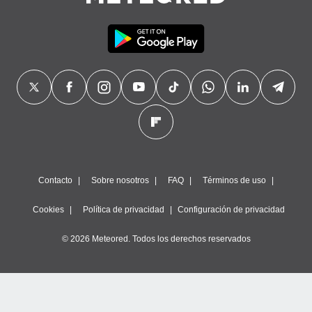
precisa e
ión mediante
, publicidad
dos,
 publicidad
,
ón de
 desarrollo
s.
tros 1199
ios
Contacto
Sobre nosotros
FAQ
Términos de uso
Cookies
Política de privacidad
Configuración de privacidad
© 2026 Meteored. Todos los derechos reservados