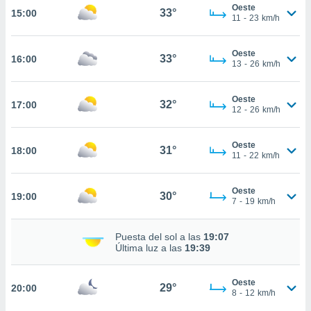
estra
Oeste
33°
15:00
ara seguir
11
-
23
km/h
e contenido
stándares
ACEPTAR
Oeste
sin coste.
33°
16:00
Y
13
-
26
km/h
CONTINUAR
 botón
continuar",
Oeste
32°
17:00
der a la
CONFIGURACIÓN
12
-
26
km/h
ndo la
 de todas
, ya sean
Oeste
31°
18:00
11
-
22
km/h
de nuestros
 nos
Oeste
30°
19:00
 y análisis
7
-
19
km/h
tamiento en
b, así como
Puesta del sol a las
19:07
un perfil
Última luz a las
19:39
para
ublicidad y
Oeste
29°
20:00
do en
8
-
12
km/h
 mismo.