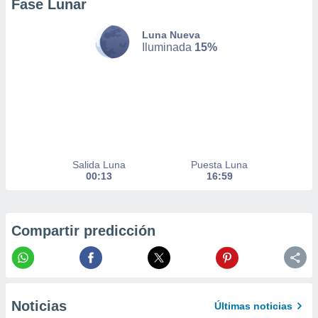
Fase Lunar
nto,
Luna Nueva
cios
Iluminada
15%
kies,
ores únicos
as similares
nar,
rocesar
onales como
 este sitio
recciones IP
Salida Luna
Puesta Luna
ficadores de
00:13
16:59
 posible
s
 traten tus
nales en
Compartir predicción
 interés
go a lo que
nerte. Para
retirar su
ento u
Noticias
Últimas noticias
 de datos