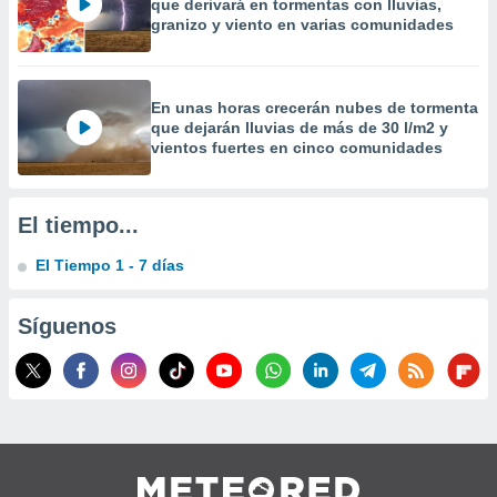
que derivará en tormentas con lluvias,
 la
granizo y viento en varias comunidades
da, crear un
personalizar
o, uso de
En unas horas crecerán nubes de tormenta
a la
que dejarán lluvias de más de 30 l/m2 y
e contenido
vientos fuertes en cinco comunidades
do, medir el
 de la
medir el
El tiempo...
 del
 comprender
El Tiempo 1 - 7 días
 través de
s o a través
nación de
Síguenos
edentes de
fuentes,
y mejora de
os, uso de
ados con el
 seleccionar
o.
calización