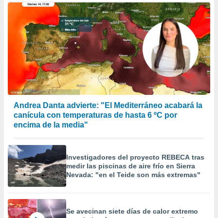
er momento
ic en
o en
 Cookies
en
eb.
y
socios
el
Andrea Danta advierte: "El Mediterráneo acabará la
to de
canícula con temperaturas de hasta 6 ºC por
encima de la media"
la
 en un
 y/o acceder
Investigadores del proyecto REBECA tras
 de datos
medir las piscinas de aire frío en Sierra
ara
Nevada: "en el Teide son más extremas"
 anuncios
ar perfiles
idad
a, utilizar
Se avecinan siete días de calor extremo
a