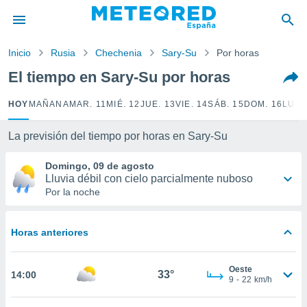
privacidad
o de
Inicio
Rusia
Chechenia
Sary-Su
Por horas
tiempo.com)
borado por
El tiempo en Sary-Su por horas
es para
ue la
HOY
MAÑANA
MAR. 11
MIÉ. 12
JUE. 13
VIE. 14
SÁB. 15
DOM. 16
LUN.
 que se
e calidad.
eder a este
La previsión del tiempo por horas en Sary-Su
ediante las
opciones:
Domingo, 09 de agosto
Lluvia débil con cielo parcialmente nuboso
ookies y
Por la noche
e forma
Horas anteriores
d digital
ada, basada
mación
Oeste
ediante
33°
14:00
9
-
22
km/h
ecnologías
nos permite