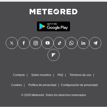
precisa e
ión mediante
, publicidad
dos,
 publicidad
,
ón de
 desarrollo
s.
tros 1199
ios
Contacto
Sobre nosotros
FAQ
Términos de uso
Cookies
Política de privacidad
Configuración de privacidad
© 2026 Meteored. Todos los derechos reservados