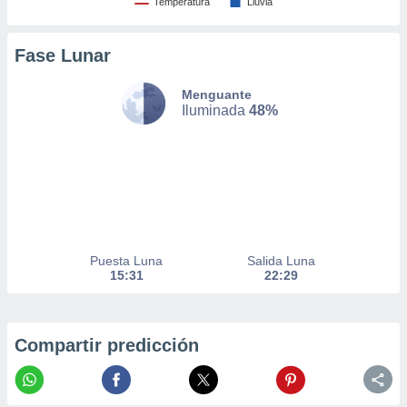
Temperatura
Lluvia
nto,
Fase Lunar
cios
kies,
ores únicos
Menguante
as similares
Iluminada
48%
nar,
rocesar
onales como
 este sitio
recciones IP
ficadores de
 posible
s
Puesta Luna
Salida Luna
 traten tus
15:31
22:29
nales en
 interés
go a lo que
nerte. Para
Compartir predicción
retirar su
ento u
 de datos