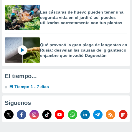
 la
Las cáscaras de huevo pueden tener una
da, crear un
segunda vida en el jardín: así puedes
personalizar
utilizarlas correctamente con tus plantas
o, uso de
a la
e contenido
do, medir el
Qué provocó la gran plaga de langostas en
 de la
Rusia: desvelan las causas del gigantesco
medir el
enjambre que invadió Daguestán
 del
 comprender
 través de
El tiempo...
s o a través
nación de
El Tiempo 1 - 7 días
edentes de
fuentes,
y mejora de
Síguenos
os, uso de
ados con el
 seleccionar
o.
calización