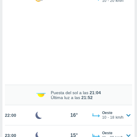
10
-
20
km/h
sultar más
 en nuestra
 Cookies
y
ualquier
ento
 botón
ación de
kies
 disponible
e nuestra
.
IVAMENTE,
Puesta del sol a las
21:04
as
Última luz a las
21:52
 a cookies
 no aceptar
Oeste
16°
22:00
ón de
10
-
18
km/h
uedes
uestro sitio
.com. En
Oeste
15°
23:00