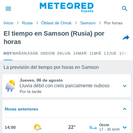
privacidad
o de
Inicio
Rusia
Óblast de Omsk
Samson
Por horas
tiempo.com)
borado por
El tiempo en Samson (Rusia) por
es para
horas
ue la
 que se
e calidad.
HOY
MAÑANA
SÁB. 08
DOM. 09
LUN. 10
MAR. 11
MIÉ. 12
JUE. 13
VIE.
eder a este
ediante las
La previsión del tiempo por horas en Samson
opciones:
Jueves, 06 de agosto
ookies y
Lluvia débil con cielo parcialmente nuboso
e forma
Por la tarde
d digital
ada, basada
Horas anteriores
mación
ediante
ecnologías
Oeste
22°
14:00
nos permite
17
-
36
km/h