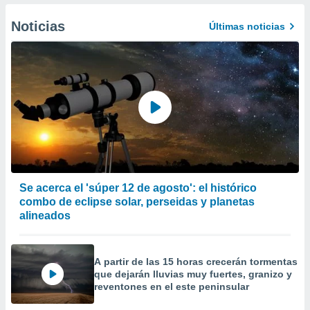
er momento
ic en
Noticias
Últimas noticias
o en
 Cookies
en
eb.
y
socios
el
to de
la
Se acerca el 'súper 12 de agosto': el histórico
 en un
combo de eclipse solar, perseidas y planetas
 y/o acceder
alineados
 de datos
ara
 anuncios
A partir de las 15 horas crecerán tormentas
ar perfiles
que dejarán lluvias muy fuertes, granizo y
idad
reventones en el este peninsular
a, utilizar
a