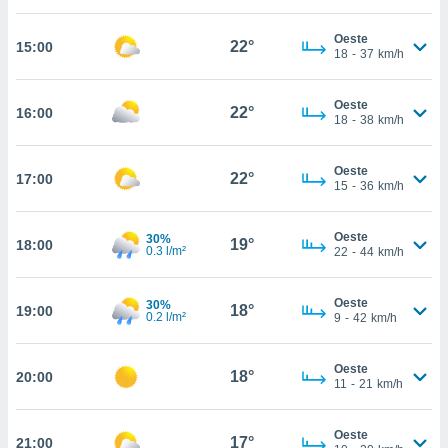
estra
ara seguir
Oeste
e contenido
22°
15:00
18
-
37
km/h
stándares
ACEPTAR
sin coste.
Y
Oeste
CONTINUAR
22°
16:00
 botón
18
-
38
km/h
continuar",
der a la
CONFIGURACIÓN
ndo la
Oeste
22°
17:00
15
-
36
km/h
 de todas
, ya sean
de nuestros
Oeste
30%
19°
18:00
 nos
0.3 l/m²
22
-
44
km/h
 y análisis
tamiento en
Oeste
30%
18°
19:00
0.2 l/m²
9
-
42
km/h
b, así como
un perfil
para
Oeste
18°
20:00
ublicidad y
11
-
21
km/h
do en
Oeste
 mismo.
17°
21:00