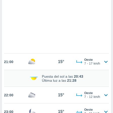
sultar más
 en nuestra
 Cookies
y
ualquier
ento
 botón
ación de
kies
 disponible
e nuestra
.
Oeste
15°
21:00
7
-
17
km/h
IVAMENTE,
Puesta del sol a las
20:43
as
Última luz a las
21:28
 a cookies
 no aceptar
Oeste
15°
22:00
ón de
7
-
12
km/h
uedes
uestro sitio
.com. En
Oeste
15°
23:00