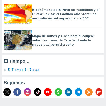
 la
El fenómeno de El Niño se intensifica y el
da, crear un
ECMWF avisa: el Pacífico alcanzará una
personalizar
anomalía récord superior a los 3 ºC
o, uso de
a la
e contenido
do, medir el
Mapa de nubes y lluvia para el eclipse
 de la
solar: las zonas de España donde la
medir el
nubosidad permitirá verlo
 del
 comprender
 través de
El tiempo...
s o a través
nación de
El Tiempo 1 - 7 días
edentes de
fuentes,
y mejora de
Síguenos
os, uso de
ados con el
 seleccionar
o.
calización