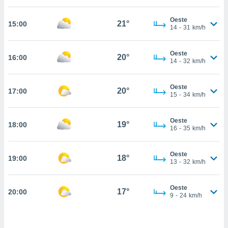
estra
ara seguir
Oeste
e contenido
21°
15:00
14
-
31
km/h
stándares
ACEPTAR
sin coste.
Y
Oeste
CONTINUAR
20°
16:00
 botón
14
-
32
km/h
continuar",
der a la
CONFIGURACIÓN
ndo la
Oeste
20°
17:00
15
-
34
km/h
 de todas
, ya sean
de nuestros
Oeste
19°
18:00
 nos
16
-
35
km/h
 y análisis
tamiento en
Oeste
18°
19:00
13
-
32
km/h
b, así como
un perfil
para
Oeste
17°
20:00
ublicidad y
9
-
24
km/h
do en
 mismo.