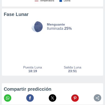
Temperatura
Lluvia
nto,
Fase Lunar
cios
kies,
ores únicos
Menguante
as similares
Iluminada
25%
nar,
rocesar
onales como
 este sitio
recciones IP
ficadores de
 posible
s
Puesta Luna
Salida Luna
 traten tus
18:19
23:51
nales en
 interés
go a lo que
nerte. Para
Compartir predicción
retirar su
ento u
 de datos