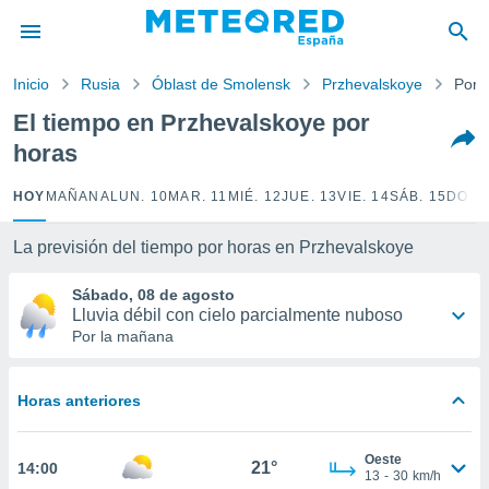
privacidad
o de
Inicio
Rusia
Óblast de Smolensk
Przhevalskoye
Por 
tiempo.com)
borado por
El tiempo en Przhevalskoye por
es para
horas
ue la
 que se
e calidad.
HOY
MAÑANA
LUN. 10
MAR. 11
MIÉ. 12
JUE. 13
VIE. 14
SÁB. 15
DOM.
eder a este
ediante las
La previsión del tiempo por horas en Przhevalskoye
opciones:
Sábado, 08 de agosto
ookies y
Lluvia débil con cielo parcialmente nuboso
e forma
Por la mañana
d digital
ada, basada
Horas anteriores
mación
ediante
ecnologías
Oeste
21°
14:00
nos permite
13
-
30
km/h