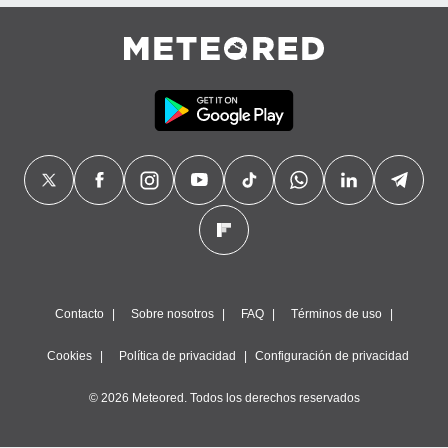
precisa e
ión mediante
, publicidad
dos,
 publicidad
,
ón de
 desarrollo
s.
tros 1199
ios
Contacto
Sobre nosotros
FAQ
Términos de uso
Cookies
Política de privacidad
Configuración de privacidad
© 2026 Meteored. Todos los derechos reservados