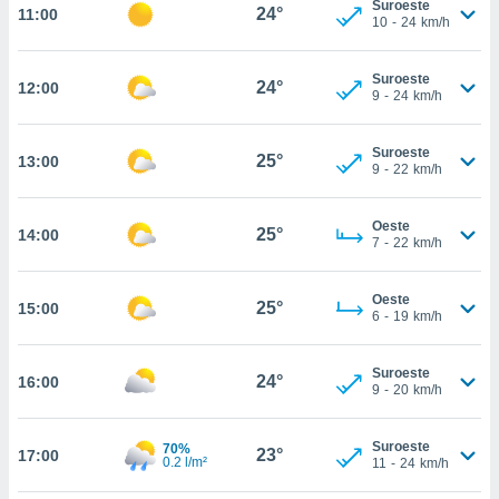
Suroeste
te
24°
11:00
10
-
24
km/h
 de que
talarán
e sean
Suroeste
24°
12:00
para
9
-
24
km/h
a
por el sitio
Suroeste
o se
25°
13:00
9
-
22
km/h
cookies para
nto ni para
Oeste
25°
14:00
licidad o
7
-
22
km/h
ado, aunque
Oeste
sualizar
25°
15:00
6
-
19
km/h
general no
ada. Puedes
 instalación
Suroeste
24°
16:00
y acceder a
9
-
20
km/h
io web a
ste abono
Suroeste
70%
 botón
23°
17:00
0.2 l/m²
11
-
24
km/h
.