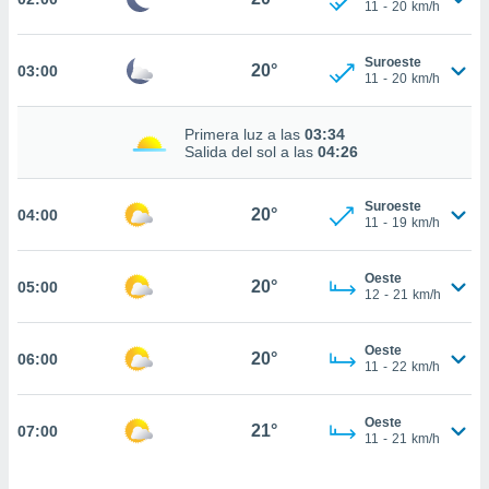
estra
11
-
20
km/h
ara seguir
e contenido
Suroeste
stándares
20°
03:00
ACEPTAR
11
-
20
km/h
sin coste.
Y
CONTINUAR
 botón
Primera luz a las
03:34
continuar",
Salida del sol a las
04:26
der a la
CONFIGURACIÓN
ndo la
 de todas
Suroeste
20°
04:00
11
-
19
km/h
, ya sean
de nuestros
 nos
Oeste
20°
05:00
12
-
21
km/h
 y análisis
tamiento en
Oeste
b, así como
20°
06:00
11
-
22
km/h
un perfil
para
ublicidad y
Oeste
21°
07:00
11
-
21
km/h
do en
 mismo.