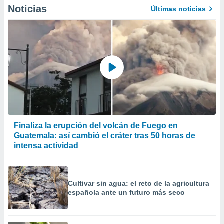
precisa e
Noticias
Últimas noticias
ión mediante
, publicidad
dos,
 publicidad
,
ón de
 desarrollo
s.
tros 1199
Finaliza la erupción del volcán de Fuego en
ios
Guatemala: así cambió el cráter tras 50 horas de
intensa actividad
Cultivar sin agua: el reto de la agricultura
española ante un futuro más seco