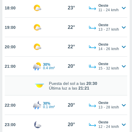
Oeste
23°
nto,
18:00
11
-
24
km/h
cios
kies,
Oeste
22°
19:00
13
-
27
km/h
ores únicos
as similares
nar,
Oeste
22°
20:00
rocesar
14
-
26
km/h
onales como
 este sitio
recciones IP
Oeste
30%
20°
21:00
0.4 l/m²
15
-
32
km/h
ficadores de
 posible
s
Puesta del sol a las
20:30
 traten tus
Última luz a las
21:21
nales en
 interés
go a lo que
Oeste
30%
20°
22:00
0.1 l/m²
13
-
28
km/h
nerte. Para
retirar su
ento u
Oeste
20°
23:00
12
-
24
km/h
 de datos