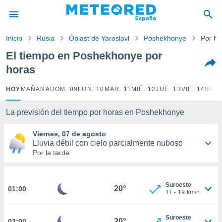
privacidad
o de
Inicio
Rusia
Óblast de Yaroslavl
Poshekhonye
Por ho
tiempo.com)
borado por
El tiempo en Poshekhonye por
es para
horas
ue la
 que se
e calidad.
HOY
MAÑANA
DOM. 09
LUN. 10
MAR. 11
MIÉ. 12
JUE. 13
VIE. 14
SÁB.
eder a este
ediante las
La previsión del tiempo por horas en Poshekhonye
opciones:
Viernes, 07 de agosto
ookies y
Lluvia débil con cielo parcialmente nuboso
e forma
Por la tarde
d digital
ada, basada
Suroeste
mación
20°
01:00
11
-
19
km/h
ediante
ecnologías
nos permite
Suroeste
20°
02:00