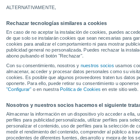
Gráfica del tiempo por horas en O
ALTERNATIVAMENTE,
SÍMBOLO
TEMPERATURA
Rechazar tecnologías similares a cookies
En caso de no aceptar la instalación de cookies, puedes acced
00
03
06
09
12
15
18
21
00
03
06
09
de que solo se instalarán cookies que sean necesarias para garan
cookies para analizar el comportamiento ni para mostrar publici
publicidad general no personalizada. Puedes rechazar la instala
abono pulsando el botón "Rechazar".
Con su consentimiento, nosotros y
nuestros socios
usamos cooki
almacenar, acceder y procesar datos personales como su visita e
25°
24°
cookies. Es posible que algunos proveedores traten tus datos pe
23°
oponerte. Para ello, puede retirar su consentimiento u oponerse
22°
"Configurar"
o en nuestra
Política de Cookies
en este sitio web.
20°
20°
18°
18°
18°
Nosotros y nuestros socios hacemos el siguiente trata
15°
14°
Almacenar la información en un dispositivo y/o acceder a ella, 
perfiles para publicidad personalizada, utilizar perfiles para sele
personalizar el contenido, uso de perfiles para la selección de c
medir el rendimiento del contenido, comprender al público a tra
0.8
0.2
procedentes de diferentes fuentes, desarrollo y mejora de los se