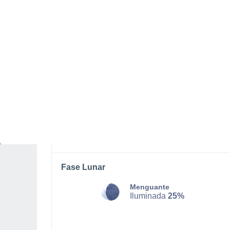
SÁBADO, 08 DE AGOSTO
Por la mañana
Chubascos tormentosos con
cielo parcialmente nuboso
Salida del sol a las
03:59
Puesta del sol a las
19:44
Primera luz a las
03:11
Última luz a las
20:31
Fase Lunar
Menguante
Iluminada
25%