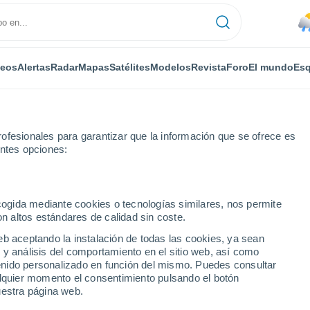
deos
Alertas
Radar
Mapas
Satélites
Modelos
Revista
Foro
El mundo
Esq
ofesionales para garantizar que la información que se ofrece es
entes opciones:
ecogida mediante cookies o tecnologías similares, nos permite
on altos estándares de calidad sin coste.
r horas
eb aceptando la instalación de todas las cookies, ya sean
 y análisis del comportamiento en el sitio web, así como
ntenido personalizado en función del mismo. Puedes consultar
alquier momento el consentimiento pulsando el botón
uestra página web.