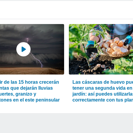
ir de las 15 horas crecerán
Las cáscaras de huevo pu
ntas que dejarán lluvias
tener una segunda vida en 
ertes, granizo y
jardín: así puedes utilizarla
tones en el este peninsular
correctamente con tus pla