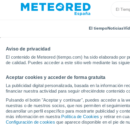
El tiempo
Noticias
Ví
Aviso de privacidad
El contenido de Meteored (tiempo.com) ha sido elaborado por pr
de calidad. Puedes acceder a este sitio web mediante las sigui
Aceptar cookies y acceder de forma gratuita
Inicio
Rusia
Mari El
Otary
Por horas
La publicidad digital personalizada, basada en la información r
financiar nuestra actividad para seguir ofreciéndote contenido c
El tiempo en Otary po
Pulsando el botón "Aceptar y continuar", puedes acceder a la w
nuestras o de nuestros socios, que nos permiten el seguimiento
desarrollar un perfil específico para mostrarte publicidad y co
El Tiempo 1 - 7 días
Por horas
más información en nuestra
Política de Cookies
y retirar en cu
Configuración de cookies
que aparece disponible en el pie de n