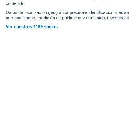
Jueves
6
Viernes
7
contenido.
Datos de localización geográfica precisa e identificación mediant
personalizados, medición de publicidad y contenido, investigació
Ver nuestros 1199 socios
La previsión del tiempo por horas e
JUEVES, 06 DE AGOSTO
Por la mañana
Lluvia débil con cielo
parcialmente nuboso
Salida del sol a las
03:55
Puesta del sol a las
19:48
Primera luz a las
03:06
Última luz a las
20:36
Fase Lunar