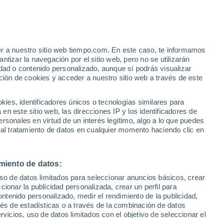
tary
VIENTO
PRECIPITACIÓN
er a nuestro sitio web tiempo.com. En este caso, te informamos
12
15
18
21
00
03
06
09
12
15
18
21
00
tizar la navegación por el sitio web, pero no se utilizarán
dad o contenido personalizado, aunque sí podrás visualizar
ción de cookies y acceder a nuestro sitio web a través de este
es, identificadores únicos o tecnologías similares para
27°
27°
26°
n este sitio web, las direcciones IP y los identificadores de
25°
24°
rsonales en virtud de un interés legítimo, algo a lo que puedes
24°
22°
 al tratamiento de datos en cualquier momento haciendo clic en
21°
21°
21°
20°
20°
18°
miento de datos:
uso de datos limitados para seleccionar anuncios básicos, crear
ccionar la publicidad personalizada, crear un perfil para
2.9
ontenido personalizado, medir el rendimiento de la publicidad,
vés de estadísticas o a través de la combinación de datos
1
0.3
0.3
0.2
0.2
rvicios, uso de datos limitados con el objetivo de seleccionar el