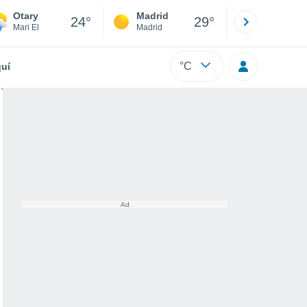
Otary
Madrid
Barcelona
24°
29°
Mari El
Madrid
Barcelona
°C
uí