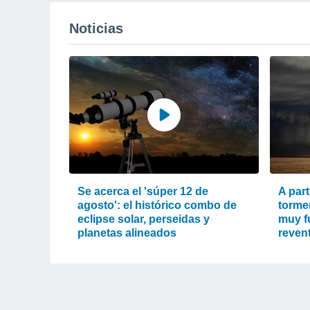
Noticias
Se acerca el 'súper 12 de
A part
agosto': el histórico combo de
torme
eclipse solar, perseidas y
muy fu
planetas alineados
reven