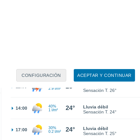
20°
Parcialmente nuboso
02:00
Sensación T.
20°
20°
Cubierto
05:00
Sensación T.
20°
40%
21°
Lluvia débil
08:00
0.2 l/m²
Sensación T.
21°
CONFIGURACIÓN
ACEPTAR Y CONTINUAR
50%
25°
Tormenta
11:00
2.9 l/m²
Sensación T.
26°
40%
24°
Lluvia débil
14:00
1 l/m²
Sensación T.
24°
30%
24°
Lluvia débil
17:00
0.2 l/m²
Sensación T.
25°