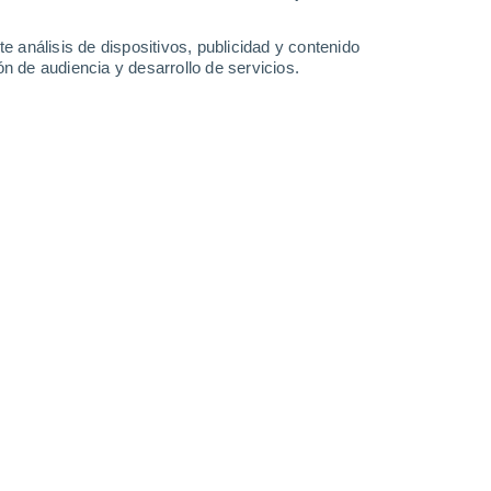
Sábado
8
e análisis de dispositivos, publicidad y contenido
n de audiencia y desarrollo de servicios.
n Otary
14°
Parcialmente nuboso
02:00
Sensación T.
14°
15°
Cubierto
05:00
Sensación T.
15°
20°
Parcialmente nuboso
08:00
Sensación T.
20°
30%
23°
Lluvia débil
11:00
0.2 l/m²
Sensación T.
25°
40%