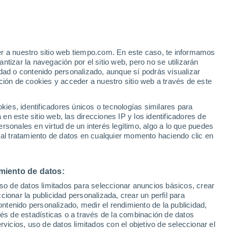
 Omsukchan
VIENTO
PRECIPITACIÓN
er a nuestro sitio web tiempo.com. En este caso, te informamos
12
15
18
21
00
03
06
09
12
15
18
21
00
tizar la navegación por el sitio web, pero no se utilizarán
dad o contenido personalizado, aunque sí podrás visualizar
ción de cookies y acceder a nuestro sitio web a través de este
20°
20°
es, identificadores únicos o tecnologías similares para
17°
n este sitio web, las direcciones IP y los identificadores de
17°
rsonales en virtud de un interés legítimo, algo a lo que puedes
 al tratamiento de datos en cualquier momento haciendo clic en
13°
13°
12°
12°
10°
10°
miento de datos:
8°
8°
7°
uso de datos limitados para seleccionar anuncios básicos, crear
ccionar la publicidad personalizada, crear un perfil para
ontenido personalizado, medir el rendimiento de la publicidad,
1.7
vés de estadísticas o a través de la combinación de datos
1.1
1.1
rvicios, uso de datos limitados con el objetivo de seleccionar el