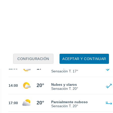
8°
Neblina
02:00
Sensación T.
7°
7°
Neblina
05:00
Sensación T.
6°
10°
Nubes y claros
08:00
Sensación T.
10°
CONFIGURACIÓN
ACEPTAR Y CONTINUAR
17°
Nubes y claros
11:00
Sensación T.
17°
20°
Nubes y claros
14:00
Sensación T.
20°
20°
Parcialmente nuboso
17:00
Sensación T.
20°