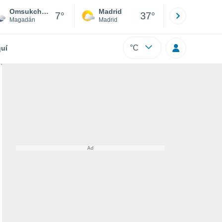
Omsukchan
Madrid
Barcelona
7°
37°
Magadán
Madrid
Barcelona
°C
uí