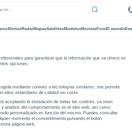
deos
Alertas
Radar
Mapas
Satélites
Modelos
Revista
Foro
El mundo
Esq
ofesionales para garantizar que la información que se ofrece es
entes opciones:
Por horas
ecogida mediante cookies o tecnologías similares, nos permite
on altos estándares de calidad sin coste.
an por horas
eb aceptando la instalación de todas las cookies, ya sean
 y análisis del comportamiento en el sitio web, así como
ntenido personalizado en función del mismo. Puedes consultar
alquier momento el consentimiento pulsando el botón
uestra página web.