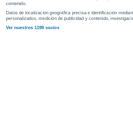
Domingo
9
Lunes
10
contenido.
Datos de localización geográfica precisa e identificación mediant
personalizados, medición de publicidad y contenido, investigació
Ver nuestros 1199 socios
La previsión del tiempo por horas
DOMINGO, 09 DE AGOSTO
La mayor parte del día
Parcialmente nuboso
Salida del sol a las
04:19
Puesta del sol a las
21:03
Primera luz a las
03:14
Última luz a las
22:06
Fase Lunar