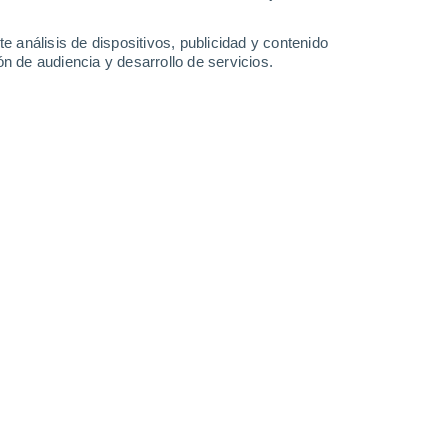
Martes
11
e análisis de dispositivos, publicidad y contenido
n de audiencia y desarrollo de servicios.
 en Omsukchan
7°
Nubes y claros
02:00
Sensación T.
7°
7°
Parcialmente nuboso
05:00
Sensación T.
7°
10°
Cubierto
08:00
Sensación T.
10°
14°
Parcialmente nuboso
11:00
Sensación T.
14°