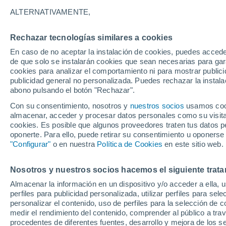
Gráfica del tiempo por horas en
ALTERNATIVAMENTE,
SÍMBOLO
TEMPERATURA
Rechazar tecnologías similares a cookies
En caso de no aceptar la instalación de cookies, puedes acced
00
03
06
09
12
15
18
21
00
03
06
09
de que solo se instalarán cookies que sean necesarias para garan
cookies para analizar el comportamiento ni para mostrar publici
publicidad general no personalizada. Puedes rechazar la instala
abono pulsando el botón "Rechazar".
Con su consentimiento, nosotros y
nuestros socios
usamos cooki
almacenar, acceder y procesar datos personales como su visita e
cookies. Es posible que algunos proveedores traten tus datos pe
oponerte. Para ello, puede retirar su consentimiento u oponerse
14°
13°
"Configurar"
o en nuestra
Política de Cookies
en este sitio web.
12°
10°
10°
9°
Nosotros y nuestros socios hacemos el siguiente trata
9°
8°
7°
7°
7°
Almacenar la información en un dispositivo y/o acceder a ella, 
perfiles para publicidad personalizada, utilizar perfiles para sele
personalizar el contenido, uso de perfiles para la selección de c
medir el rendimiento del contenido, comprender al público a tra
procedentes de diferentes fuentes, desarrollo y mejora de los se