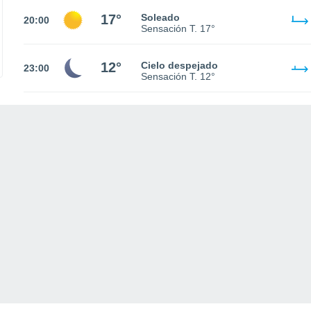
17°
Soleado
20:00
Sensación T.
17°
12°
Cielo despejado
23:00
Sensación T.
12°