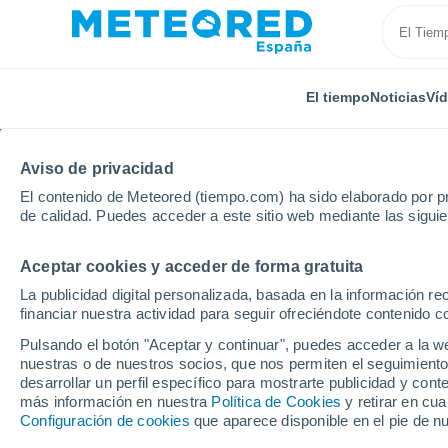
El tiempo
Noticias
Ví
Aviso de privacidad
El contenido de Meteored (tiempo.com) ha sido elaborado por pr
de calidad. Puedes acceder a este sitio web mediante las sigui
Aceptar cookies y acceder de forma gratuita
Inicio
Rusia
Óblast de Magadán
Omsukchan
La publicidad digital personalizada, basada en la información r
financiar nuestra actividad para seguir ofreciéndote contenido c
El tiempo en Omsukch
Pulsando el botón "Aceptar y continuar", puedes acceder a la w
nuestras o de nuestros socios, que nos permiten el seguimiento
desarrollar un perfil específico para mostrarte publicidad y co
El Tiempo 1 - 7 días
Por horas
más información en nuestra
Política de Cookies
y retirar en cu
Configuración de cookies
que aparece disponible en el pie de n