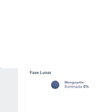
MARTES, 11 DE AGOSTO
Neblina
Salida del sol a las
04:25
Puesta del sol a las
20:56
Primera luz a las
03:22
Última luz a las
21:58
Fase Lunar
Menguante
Iluminada
4%