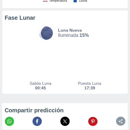
Temperatura
Lluvia
nto,
Fase Lunar
cios
kies,
ores únicos
Luna Nueva
as similares
Iluminada
15%
nar,
rocesar
onales como
 este sitio
recciones IP
ficadores de
 posible
s
Salida Luna
Puesta Luna
 traten tus
00:45
17:39
nales en
 interés
go a lo que
nerte. Para
Compartir predicción
retirar su
ento u
 de datos