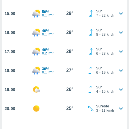
estra
ara seguir
Sur
50%
e contenido
29°
15:00
0.1 l/m²
7
-
22
km/h
stándares
ACEPTAR
sin coste.
Y
Sur
40%
CONTINUAR
29°
16:00
 botón
0.1 l/m²
8
-
23
km/h
continuar",
der a la
CONFIGURACIÓN
ndo la
Sur
40%
28°
17:00
0.2 l/m²
6
-
23
km/h
 de todas
, ya sean
de nuestros
Sur
30%
27°
18:00
 nos
0.1 l/m²
6
-
19
km/h
 y análisis
tamiento en
Sur
26°
19:00
4
-
15
km/h
b, así como
un perfil
para
Sureste
25°
20:00
ublicidad y
3
-
11
km/h
do en
 mismo.