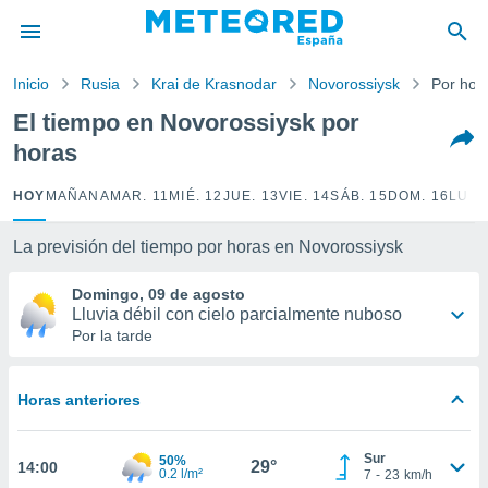
privacidad
o de
Inicio
Rusia
Krai de Krasnodar
Novorossiysk
Por hor
tiempo.com)
borado por
El tiempo en Novorossiysk por
es para
horas
ue la
 que se
e calidad.
HOY
MAÑANA
MAR. 11
MIÉ. 12
JUE. 13
VIE. 14
SÁB. 15
DOM. 16
LUN.
eder a este
ediante las
La previsión del tiempo por horas en Novorossiysk
opciones:
Domingo, 09 de agosto
ookies y
Lluvia débil con cielo parcialmente nuboso
e forma
Por la tarde
d digital
ada, basada
Horas anteriores
mación
ediante
ecnologías
Sur
50%
29°
14:00
nos permite
0.2 l/m²
7
-
23
km/h