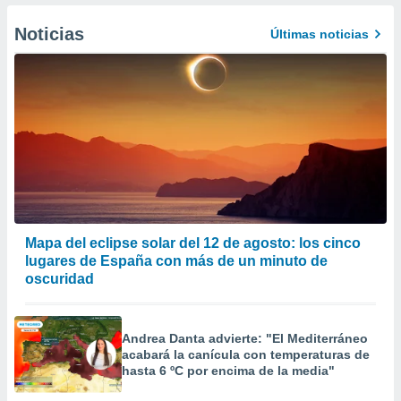
er momento
ic en
Noticias
Últimas noticias
o en
 Cookies
en
eb.
y
socios
el
to de
la
Mapa del eclipse solar del 12 de agosto: los cinco
 en un
lugares de España con más de un minuto de
 y/o acceder
oscuridad
 de datos
ara
 anuncios
Andrea Danta advierte: "El Mediterráneo
ar perfiles
acabará la canícula con temperaturas de
idad
hasta 6 ºC por encima de la media"
a, utilizar
a