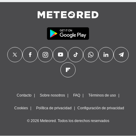
precisa e
ión mediante
, publicidad
dos,
 publicidad
,
ón de
 desarrollo
s.
tros 1199
ios
Contacto
Sobre nosotros
FAQ
Términos de uso
Cookies
Política de privacidad
Configuración de privacidad
© 2026 Meteored. Todos los derechos reservados