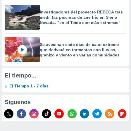
 la
Investigadores del proyecto REBECA tras
da, crear un
medir las piscinas de aire frío en Sierra
personalizar
Nevada: "en el Teide son más extremas"
o, uso de
a la
e contenido
do, medir el
Se avecinan siete días de calor extremo
 de la
que derivará en tormentas con lluvias,
medir el
granizo y viento en varias comunidades
 del
 comprender
 través de
El tiempo...
s o a través
nación de
El Tiempo 1 - 7 días
edentes de
fuentes,
y mejora de
Síguenos
os, uso de
ados con el
 seleccionar
o.
calización