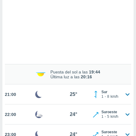
sultar más
 en nuestra
 Cookies
y
ualquier
ento
 botón
ación de
kies
 disponible
e nuestra
.
Puesta del sol a las
19:44
Última luz a las
20:16
IVAMENTE,
Sur
25°
21:00
as
1
-
8
km/h
 a cookies
 no aceptar
Suroeste
24°
22:00
ón de
1
-
5
km/h
uedes
uestro sitio
.com. En
Suroeste
24°
23:00