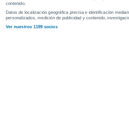
Sábado
8
Domingo
9
contenido.
Datos de localización geográfica precisa e identificación mediant
personalizados, medición de publicidad y contenido, investigació
Ver nuestros 1199 socios
La previsión del tiempo por horas 
SÁBADO, 08 DE AGOSTO
Por la tarde
Chubascos tormentosos con
cielo parcialmente nuboso
Salida del sol a las
04:46
Puesta del sol a las
19:42
Primera luz a las
04:08
Última luz a las
20:19
Fase Lunar