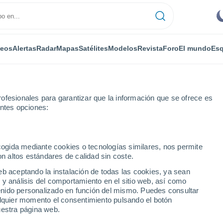
deos
Alertas
Radar
Mapas
Satélites
Modelos
Revista
Foro
El mundo
Esq
ofesionales para garantizar que la información que se ofrece es
entes opciones:
y
Por horas
ecogida mediante cookies o tecnologías similares, nos permite
on altos estándares de calidad sin coste.
insky por horas
eb aceptando la instalación de todas las cookies, ya sean
 y análisis del comportamiento en el sitio web, así como
ntenido personalizado en función del mismo. Puedes consultar
alquier momento el consentimiento pulsando el botón
uestra página web.