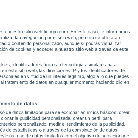
 Novoanninsky
VIENTO
PRECIPITACIÓN
er a nuestro sitio web tiempo.com. En este caso, te informamos
12
15
18
21
00
03
06
09
12
15
18
21
00
tizar la navegación por el sitio web, pero no se utilizarán
dad o contenido personalizado, aunque sí podrás visualizar
ción de cookies y acceder a nuestro sitio web a través de este
es, identificadores únicos o tecnologías similares para
n este sitio web, las direcciones IP y los identificadores de
31°
29°
rsonales en virtud de un interés legítimo, algo a lo que puedes
27°
 al tratamiento de datos en cualquier momento haciendo clic en
26°
26°
22°
22°
22°
21°
miento de datos:
20°
19°
19°
uso de datos limitados para seleccionar anuncios básicos, crear
18°
ccionar la publicidad personalizada, crear un perfil para
3.4
ontenido personalizado, medir el rendimiento de la publicidad,
vés de estadísticas o a través de la combinación de datos
0.8
rvicios, uso de datos limitados con el objetivo de seleccionar el
0.2