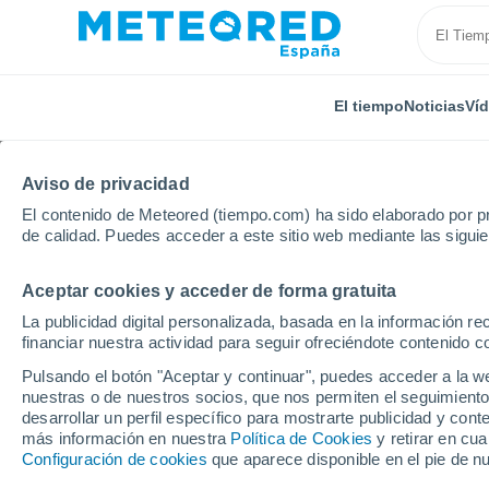
El tiempo
Noticias
Ví
Aviso de privacidad
El contenido de Meteored (tiempo.com) ha sido elaborado por pr
de calidad. Puedes acceder a este sitio web mediante las sigui
Aceptar cookies y acceder de forma gratuita
Inicio
Rusia
Óblast de Volgogrado
Novoanninsk
La publicidad digital personalizada, basada en la información r
financiar nuestra actividad para seguir ofreciéndote contenido c
El tiempo en Novoann
Pulsando el botón "Aceptar y continuar", puedes acceder a la w
nuestras o de nuestros socios, que nos permiten el seguimiento
desarrollar un perfil específico para mostrarte publicidad y co
El Tiempo 1 - 7 días
Por horas
más información en nuestra
Política de Cookies
y retirar en cu
Configuración de cookies
que aparece disponible en el pie de n