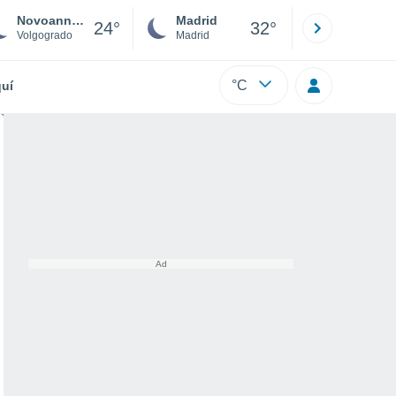
Novoanninsky
Madrid
Barcelona
24°
32°
Volgogrado
Madrid
Barcelona
°C
uí