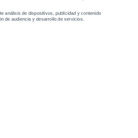
Lunes
10
e análisis de dispositivos, publicidad y contenido
n de audiencia y desarrollo de servicios.
en Novoanninsky
24°
Cielo despejado
02:00
Sensación T.
25°
23°
Soleado
05:00
Sensación T.
24°
30°
Soleado
08:00
Sensación T.
30°
35°
Nubes y claros
11:00
Sensación T.
34°
40%