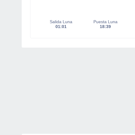
Salida Luna
Puesta Luna
01:01
18:39