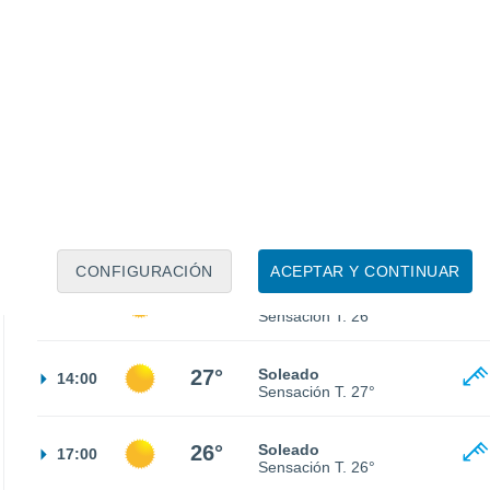
19°
Nubes y claros
02:00
Sensación T.
19°
18°
Soleado
05:00
Sensación T.
18°
21°
Soleado
08:00
Sensación T.
21°
CONFIGURACIÓN
ACEPTAR Y CONTINUAR
26°
Soleado
11:00
Sensación T.
26°
27°
Soleado
14:00
Sensación T.
27°
26°
Soleado
17:00
Sensación T.
26°