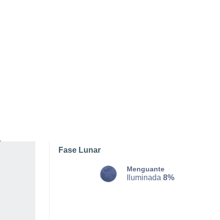
LUNES, 10 DE AGOSTO
La mayor parte del día
Soleado
Salida del sol a las
04:49
Puesta del sol a las
19:38
Primera luz a las
04:12
Última luz a las
20:15
Fase Lunar
Menguante
Iluminada
8%