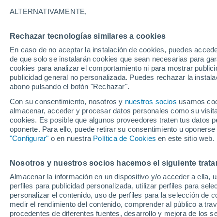
Gráfica del tiempo por horas en
ALTERNATIVAMENTE,
SÍMBOLO
TEMPERATURA
Rechazar tecnologías similares a cookies
En caso de no aceptar la instalación de cookies, puedes acced
00
03
06
09
12
15
18
21
00
03
06
09
de que solo se instalarán cookies que sean necesarias para garan
cookies para analizar el comportamiento ni para mostrar publici
publicidad general no personalizada. Puedes rechazar la instala
abono pulsando el botón "Rechazar".
35°
34°
Con su consentimiento, nosotros y
nuestros socios
usamos cooki
almacenar, acceder y procesar datos personales como su visita e
30°
cookies. Es posible que algunos proveedores traten tus datos pe
28°
oponerte. Para ello, puede retirar su consentimiento u oponerse
26°
26°
"Configurar"
o en nuestra
Política de Cookies
en este sitio web.
24°
23°
23°
22°
20°
Nosotros y nuestros socios hacemos el siguiente trata
Almacenar la información en un dispositivo y/o acceder a ella, 
perfiles para publicidad personalizada, utilizar perfiles para sele
personalizar el contenido, uso de perfiles para la selección de c
medir el rendimiento del contenido, comprender al público a tra
0.7
procedentes de diferentes fuentes, desarrollo y mejora de los se
0.1